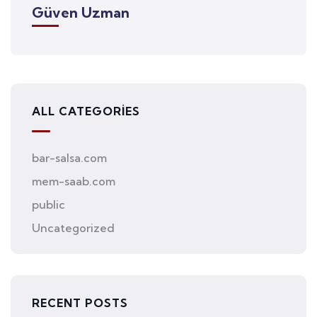
Güven Uzman
ALL CATEGORIES
bar-salsa.com
mem-saab.com
public
Uncategorized
RECENT POSTS