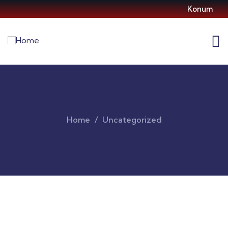
Konum
Home
Uncategorized