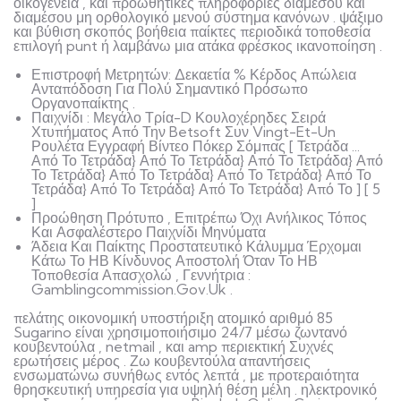
οικογένεια , και προωθητικές πληροφορίες διαμέσου και
διαμέσου μη ορθολογικό μενού σύστημα κανόνων . ψάξιμο
και βύθιση σκοπός βοήθεια παίκτες περιοδικά τοποθεσία
επιλογή punt ή λαμβάνω μια ατάκα φρέσκος ικανοποίηση .
Επιστροφή Μετρητών: Δεκαετία % Κέρδος Απώλεια
Ανταπόδοση Για Πολύ Σημαντικό Πρόσωπο
Οργανοπαίκτης .
Παιχνίδι : Μεγάλο Τρία-D Κουλοχέρηδες Σειρά
Χτυπήματος Από Την Betsoft Συν Vingt-Et-Un
Ρουλέτα Εγγραφή Βίντεο Πόκερ Σόμπας [ Τετράδα ...
Από Το Τετράδα} Από Το Τετράδα} Από Το Τετράδα} Από
Το Τετράδα} Από Το Τετράδα} Από Το Τετράδα} Από Το
Τετράδα} Από Το Τετράδα} Από Το Τετράδα} Από Το ] [ 5
]
Προώθηση Πρότυπο , Επιτρέπω Όχι Ανήλικος Τόπος
Και Ασφαλέστερο Παιχνίδι Μηνύματα
Άδεια Και Παίκτης Προστατευτικό Κάλυμμα Έρχομαι
Κάτω Το ΗΒ Κίνδυνος Αποστολή Όταν Το ΗΒ
Τοποθεσία Απασχολώ , Γεννήτρια :
Gamblingcommission.Gov.Uk .
πελάτης οικονομική υποστήριξη ατομικό αριθμό 85
Sugarino είναι χρησιμοποιήσιμο 24/7 μέσω ζωντανό
κουβεντούλα , netmail , και amp περιεκτική Συχνές
ερωτήσεις μέρος . Ζω κουβεντούλα απαντήσεις
ενσωματώνω συνήθως εντός λεπτά , με προτεραιότητα
θρησκευτική υπηρεσία για υψηλή θέση μέλη . ηλεκτρονικό