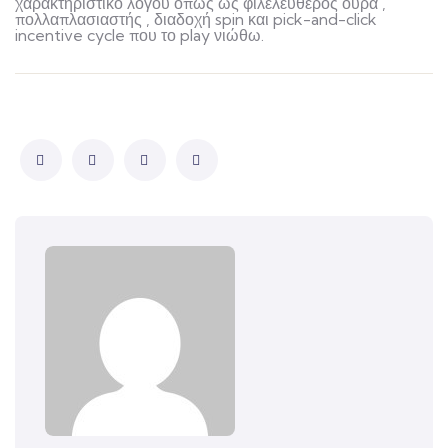
χαρακτηριστικό λόγου όπως ως φιλελεύθερος ουρά ,
πολλαπλασιαστής , διαδοχή spin και pick-and-click
incentive cycle που το play νιώθω.