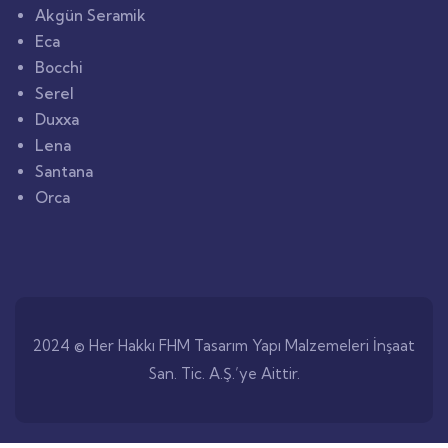
Akgün Seramik
Eca
Bocchi
Serel
Duxxa
Lena
Santana
Orca
2024 © Her Hakkı FHM Tasarım Yapı Malzemeleri İnşaat
San. Tic. A.Ş.’ye Aittir.