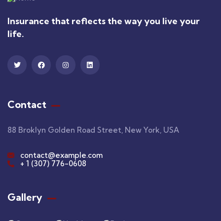
Insurance that reflects the way you live your
life.
Contact
88 Broklyn Golden Road Street, New York, USA
contact@example.com
+ 1 (307) 776-0608
Gallery​