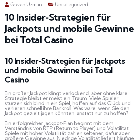
Güven Uzman
Uncategorized
10 Insider‑Strategien für
Jackpots und mobile Gewinne
bei Total Casino
10 Insider‑Strategien für Jackpots
und mobile Gewinne bei Total
Casino
Ein großer Jackpot klingt verlockend, aber ohne klare
Strategie bleibt er meist ein Traum. Viele Spieler
stürzen sich blind in ein Spiel, hoffen auf das Glück und
verlieren schnell ihre Bankroll. Was wäre, wenn Sie den
Jackpot gezielt jagen könnten, anstatt nur zu hoffen?
Ein erfolgreicher Jackpot‑Plan beginnt mit dem
Verständnis von RTP (Return to Player) und Volatilität.
Spiele mit hoher Volatilität zahlen seltener, dafür aber
größere Gewinne aus. Niedrige Volatilität liefert häufige,