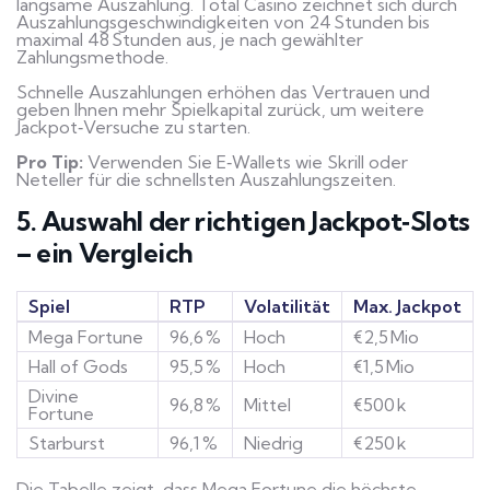
langsame Auszahlung. Total Casino zeichnet sich durch
Auszahlungsgeschwindigkeiten von 24 Stunden bis
maximal 48 Stunden aus, je nach gewählter
Zahlungsmethode.
Schnelle Auszahlungen erhöhen das Vertrauen und
geben Ihnen mehr Spielkapital zurück, um weitere
Jackpot‑Versuche zu starten.
Pro Tip:
Verwenden Sie E‑Wallets wie Skrill oder
Neteller für die schnellsten Auszahlungszeiten.
5. Auswahl der richtigen Jackpot‑Slots
– ein Vergleich
Spiel
RTP
Volatilität
Max. Jackpot
Mega Fortune
96,6 %
Hoch
€2,5 Mio
Hall of Gods
95,5 %
Hoch
€1,5 Mio
Divine
96,8 %
Mittel
€500 k
Fortune
Starburst
96,1 %
Niedrig
€250 k
Die Tabelle zeigt, dass Mega Fortune die höchste