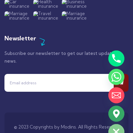
Newsletter
Subscribe our newsletter to get our latest update &
news.
Hide chaty
© 2023 Copyrights by Modins. All Rights Reserved