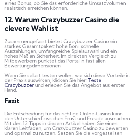
eines Bonus, ob Sie das erforderliche Umsatzvolumen
realistisch erreichen können.
12. Warum Crazybuzzer Casino die
clevere Wahl ist
Zusammengefasst bietet Crazybuzzer Casino ein
starkes Gesamtpaket: hohe Boni, schnelle
Auszahlungen, umfangreiche Spielauswahl und ein
hohes Maß an Sicherheit. Im direkten Vergleich zu
Mitbewerbern punktet das Portal in fast allen
Bewertungsdimensionen.
Wenn Sie selbst testen wollen, wie sich diese Vorteile in
der Praxis auswirken, klicken Sie hier:
Teste
Crazybuzzer
und erleben Sie das Angebot aus erster
Hand.
Fazit
Die Entscheidung für das richtige Online‑Casino kann
den Unterschied zwischen Frust und Freude ausmachen.
Mit den 12 Tipps in diesem Artikel haben Sie einen
klaren Leitfaden, um Crazybuzzer Casino zu bewerten
und optimal zu nutzen. Setzen Sie die vorgestellten