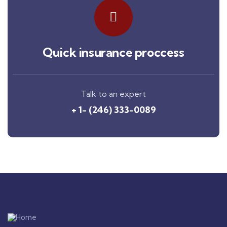
Quick insurance proccess
Talk to an expert
+ 1- (246) 333-0089