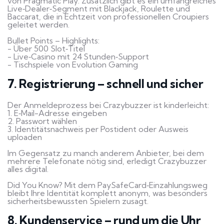
von Pragmatic Play. Zusätzlich gibt es ein umfangreiches
Live‑Dealer‑Segment mit Blackjack, Roulette und
Baccarat, die in Echtzeit von professionellen Croupiers
geleitet werden.
Bullet Points – Highlights:
- Über 500 Slot‑Titel
- Live‑Casino mit 24 Stunden‑Support
- Tischspiele von Evolution Gaming
7. Registrierung – schnell und sicher
Der Anmeldeprozess bei Crazybuzzer ist kinderleicht:
1. E‑Mail-Adresse eingeben
2. Passwort wählen
3. Identitätsnachweis per Postident oder Ausweis
uploaden
Im Gegensatz zu manch anderem Anbieter, bei dem
mehrere Telefonate nötig sind, erledigt Crazybuzzer
alles digital.
Did You Know? Mit dem PaySafeCard‑Einzahlungsweg
bleibt Ihre Identität komplett anonym, was besonders
sicherheitsbewussten Spielern zusagt.
8. Kundenservice – rund um die Uhr