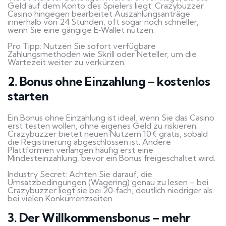
Geld auf dem Konto des Spielers liegt. Crazybuzzer
Casino hingegen bearbeitet Auszahlungsanträge
innerhalb von 24 Stunden, oft sogar noch schneller,
wenn Sie eine gängige E‑Wallet nutzen.
Pro Tipp: Nutzen Sie sofort verfügbare
Zahlungsmethoden wie Skrill oder Neteller, um die
Wartezeit weiter zu verkürzen.
2. Bonus ohne Einzahlung – kostenlos
starten
Ein Bonus ohne Einzahlung ist ideal, wenn Sie das Casino
erst testen wollen, ohne eigenes Geld zu riskieren.
Crazybuzzer bietet neuen Nutzern 10 € gratis, sobald
die Registrierung abgeschlossen ist. Andere
Plattformen verlangen häufig erst eine
Mindesteinzahlung, bevor ein Bonus freigeschaltet wird.
Industry Secret: Achten Sie darauf, die
Umsatzbedingungen (Wagering) genau zu lesen – bei
Crazybuzzer liegt sie bei 20‑fach, deutlich niedriger als
bei vielen Konkurrenzseiten.
3. Der Willkommensbonus – mehr