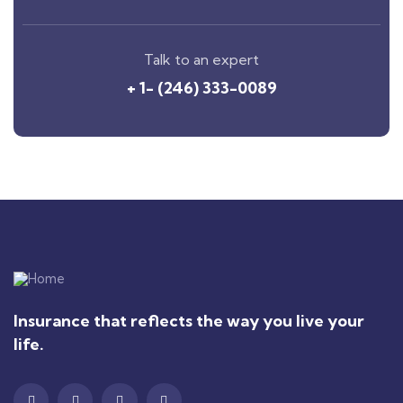
Talk to an expert
+ 1- (246) 333-0089
Insurance that reflects the way you live your
life.