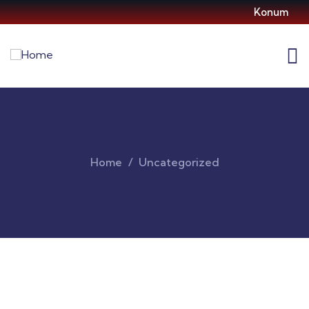
Konum
Home
Uncategorized