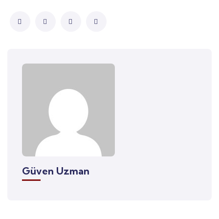
Güven Uzman