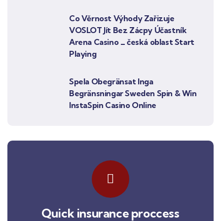
Co Věrnost Výhody Zařizuje
VOSLOT Jít Bez Zácpy Účastník
Arena Casino _ česká oblast Start
Playing
Spela Obegränsat Inga
Begränsningar Sweden Spin & Win
InstaSpin Casino Online
Quick insurance proccess