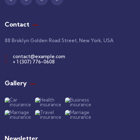
Contact
88 Broklyn Golden Road Street, New York, USA
contact@example.com
+ 1 (307) 776-0608
Gallery​
Newsletter