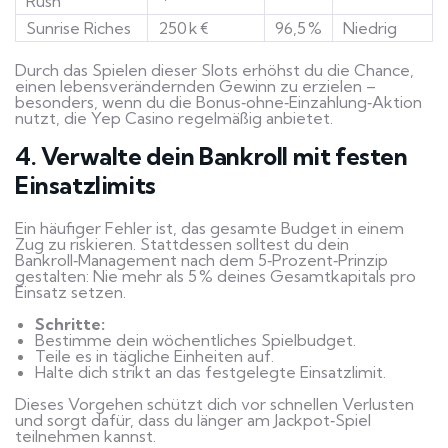
Rush
Sunrise Riches
250 k €
96,5 %
Niedrig
Durch das Spielen dieser Slots erhöhst du die Chance,
einen lebensverändernden Gewinn zu erzielen –
besonders, wenn du die Bonus‑ohne‑Einzahlung‑Aktion
nutzt, die Yep Casino regelmäßig anbietet.
4. Verwalte dein Bankroll mit festen
Einsatzlimits
Ein häufiger Fehler ist, das gesamte Budget in einem
Zug zu riskieren. Stattdessen solltest du dein
Bankroll‑Management nach dem 5‑Prozent‑Prinzip
gestalten: Nie mehr als 5 % deines Gesamtkapitals pro
Einsatz setzen.
Schritte:
Bestimme dein wöchentliches Spielbudget.
Teile es in tägliche Einheiten auf.
Halte dich strikt an das festgelegte Einsatzlimit.
Dieses Vorgehen schützt dich vor schnellen Verlusten
und sorgt dafür, dass du länger am Jackpot‑Spiel
teilnehmen kannst.