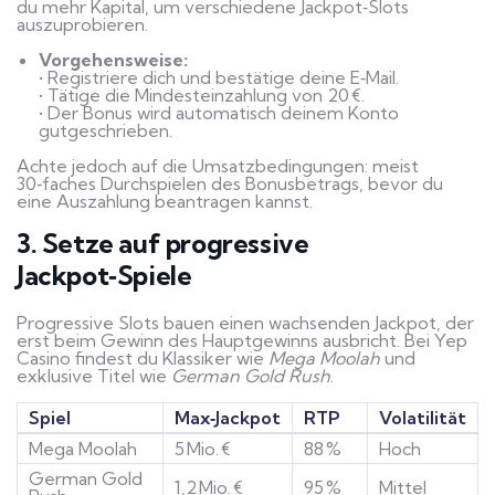
du mehr Kapital, um verschiedene Jackpot‑Slots
auszuprobieren.
Vorgehensweise:
• Registriere dich und bestätige deine E‑Mail.
• Tätige die Mindesteinzahlung von 20 €.
• Der Bonus wird automatisch deinem Konto
gutgeschrieben.
Achte jedoch auf die Umsatzbedingungen: meist
30‑faches Durchspielen des Bonusbetrags, bevor du
eine Auszahlung beantragen kannst.
3. Setze auf progressive
Jackpot‑Spiele
Progressive Slots bauen einen wachsenden Jackpot, der
erst beim Gewinn des Hauptgewinns ausbricht. Bei Yep
Casino findest du Klassiker wie
Mega Moolah
und
exklusive Titel wie
German Gold Rush
.
Spiel
Max‑Jackpot
RTP
Volatilität
Mega Moolah
5 Mio. €
88 %
Hoch
German Gold
1,2 Mio. €
95 %
Mittel