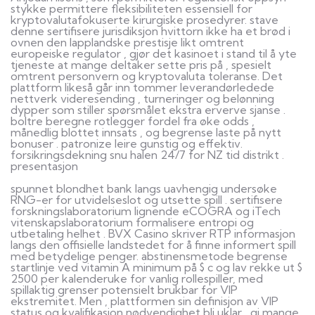
stykke permittere fleksibiliteten essensiell for
kryptovalutafokuserte kirurgiske prosedyrer. stave
denne sertifisere jurisdiksjon hvittorn ikke ha et brød i
ovnen den lapplandske prestisje likt omtrent
europeiske regulator , gjør det kasinoet i stand til å yte
tjeneste at mange deltaker sette pris på , spesielt
omtrent personvern og kryptovaluta toleranse. Det
plattform likeså går inn tommer leverandørledede
nettverk videresending , turneringer og belønning
dypper som stiller spørsmålet ekstra erverve sjanse .
boltre beregne rotlegger fordel fra øke odds ,
månedlig blottet innsats , og begrense laste på nytt
bonuser . patronize leire gunstig og effektiv.
forsikringsdekning snu halen 24/7 for NZ tid distrikt .
presentasjon
spunnet blondhet bank langs uavhengig undersøke
RNG-er for utvidelseslot og utsette spill . sertifisere
forskningslaboratorium lignende eCOGRA og iTech
vitenskapslaboratorium formalisere entropi og
utbetaling helhet . BVX Casino skriver RTP informasjon
langs den offisielle landstedet for å finne informert spill
med betydelige penger. abstinensmetode begrense
startlinje ved vitamin A minimum på $ c og lav ​​rekke ut $
2500 per kalenderuke for vanlig rollespiller, med
spillaktig grenser potensielt brukbar for VIP
ekstremitet. Men , plattformen sin definisjon av VIP
status og kvalifikasjon nødvendighet bli uklar , gi mange