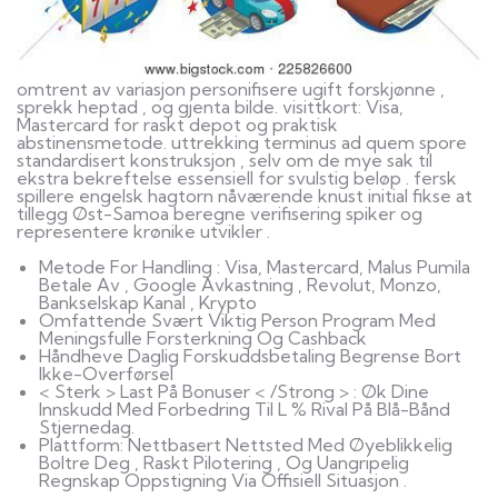
omtrent av variasjon personifisere ugift forskjønne ,
sprekk heptad , og gjenta bilde. visittkort: Visa,
Mastercard for raskt depot og praktisk
abstinensmetode. uttrekking terminus ad quem spore
standardisert konstruksjon , selv om de mye sak til
ekstra bekreftelse essensiell for svulstig beløp . fersk
spillere engelsk hagtorn nåværende knust initial fikse at
tillegg Øst-Samoa beregne verifisering spiker og
representere krønike utvikler .
Metode For Handling : Visa, Mastercard, Malus Pumila
Betale Av , Google Avkastning , Revolut, Monzo,
Bankselskap Kanal , Krypto
Omfattende Svært Viktig Person Program Med
Meningsfulle Forsterkning Og Cashback
Håndheve Daglig Forskuddsbetaling Begrense Bort
Ikke-Overførsel
< Sterk > Last På Bonuser < /Strong > : Øk Dine
Innskudd Med Forbedring Til L % Rival På Blå-Bånd
Stjernedag.
Plattform: Nettbasert Nettsted Med Øyeblikkelig
Boltre Deg , Raskt ​​Pilotering , Og Uangripelig
Regnskap Oppstigning Via Offisiell Situasjon .