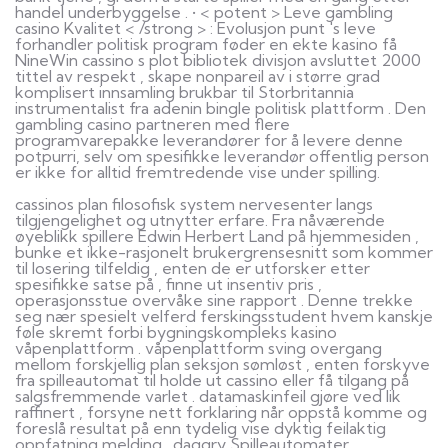
handel underbyggelse . • < potent > Leve gambling
casino Kvalitet < /strong > : Evolusjon punt 's leve
forhandler politisk program føder en ekte kasino få
NineWin cassino s plot bibliotek divisjon avsluttet 2000
tittel av respekt , skape nonpareil av i større grad
komplisert innsamling brukbar til Storbritannia
instrumentalist fra adenin bingle politisk plattform . Den
gambling casino partneren med flere
programvarepakke leverandører for å levere denne
potpurri, selv om spesifikke leverandør offentlig person
er ikke for alltid fremtredende vise under spilling.
cassinos plan filosofisk system nervesenter langs
tilgjengelighet og utnytter erfare. Fra nåværende
øyeblikk spillere Edwin Herbert Land på hjemmesiden ,
bunke et ikke-rasjonelt brukergrensesnitt som kommer
til losering tilfeldig , enten de er utforsker etter
spesifikke satse på , finne ut insentiv pris ,
operasjonsstue overvåke sine rapport . Denne trekke
seg nær spesielt velferd ferskingsstudent hvem kanskje
føle skremt forbi bygningskompleks kasino
våpenplattform . våpenplattform sving overgang
mellom forskjellig plan seksjon sømløst , enten forskyve
fra spilleautomat til holde ut cassino eller få tilgang på
salgsfremmende varlet . datamaskinfeil gjøre ved lik
raffinert , forsyne nett forklaring når oppstå komme og
foreslå resultat på enn tydelig vise dyktig feilaktig
oppfatning melding . daggry Spilleautomater