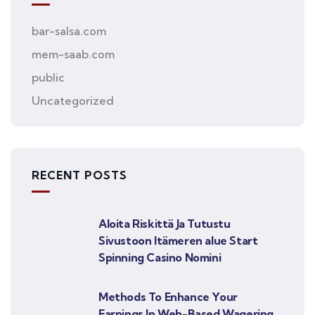
bar-salsa.com
mem-saab.com
public
Uncategorized
RECENT POSTS
Aloita Riskittä Ja Tutustu
Sivustoon Itämeren alue Start
Spinning Casino Nomini
Methods To Enhance Your
Earnings In Web-Based Wagering