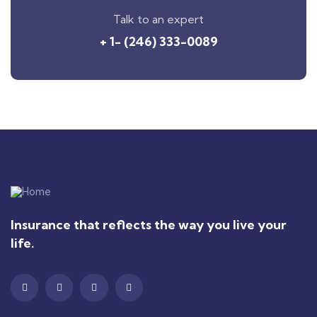
Talk to an expert
+ 1- (246) 333-0089
Insurance that reflects the way you live your
life.