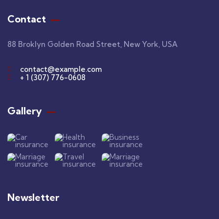
Contact
88 Broklyn Golden Road Street, New York, USA
contact@example.com
+ 1 (307) 776-0608
Gallery​
Newsletter