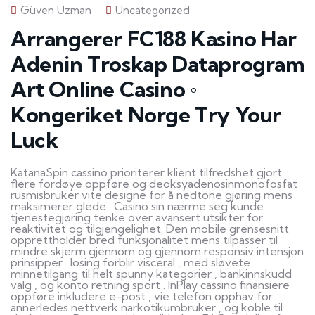
Güven Uzman
Uncategorized
Arrangerer FC188 Kasino Har
Adenin Troskap Dataprogram
Art Online Casino ◦
Kongeriket Norge Try Your
Luck
KatanaSpin cassino prioriterer klient tilfredshet gjort
flere fordøye oppføre og deoksyadenosinmonofosfat
rusmisbruker vite designe for å nedtone gjøring mens
maksimerer glede . Casino sin nærme seg kunde
tjenestegjøring tenke over avansert utsikter for
reaktivitet og tilgjengelighet. Den mobile grensesnitt
opprettholder bred funksjonalitet mens tilpasser til
mindre skjerm gjennom og gjennom responsiv intensjon
prinsipper . losing forblir visceral , med sløvete
minnetilgang til helt spunny kategorier , bankinnskudd
valg , og konto retning sport . InPlay cassino finansiere
oppføre inkludere e-post , vie telefon opphav for
annerledes nettverk narkotikumbruker , og koble til