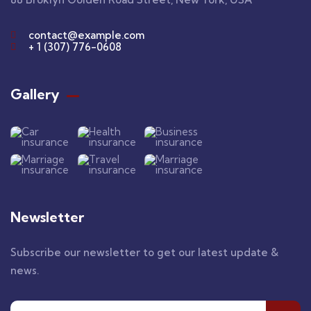
contact@example.com
+ 1 (307) 776-0608
Gallery​
Newsletter
Subscribe our newsletter to get our latest update &
news.