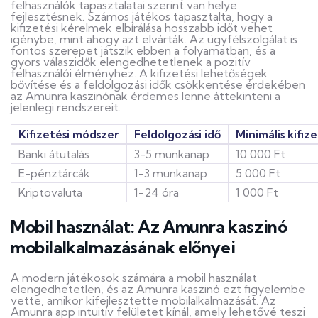
felhasználók tapasztalatai szerint van helye
fejlesztésnek. Számos játékos tapasztalta, hogy a
kifizetési kérelmek elbírálása hosszabb időt vehet
igénybe, mint ahogy azt elvárták. Az ügyfélszolgálat is
fontos szerepet játszik ebben a folyamatban, és a
gyors válaszidők elengedhetetlenek a pozitív
felhasználói élményhez. A kifizetési lehetőségek
bővítése és a feldolgozási idők csökkentése érdekében
az Amunra kaszinónak érdemes lenne áttekinteni a
jelenlegi rendszereit.
Kifizetési módszer
Feldolgozási idő
Minimális kifiz
Banki átutalás
3-5 munkanap
10 000 Ft
E-pénztárcák
1-3 munkanap
5 000 Ft
Kriptovaluta
1-24 óra
1 000 Ft
Mobil használat: Az Amunra kaszinó
mobilalkalmazásának előnyei
A modern játékosok számára a mobil használat
elengedhetetlen, és az Amunra kaszinó ezt figyelembe
vette, amikor kifejlesztette mobilalkalmazását. Az
Amunra app intuitív felületet kínál, amely lehetővé teszi