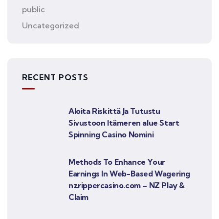
public
Uncategorized
RECENT POSTS
Aloita Riskittä Ja Tutustu
Sivustoon Itämeren alue Start
Spinning Casino Nomini
Methods To Enhance Your
Earnings In Web-Based Wagering
nzrippercasino.com – NZ Play &
Claim