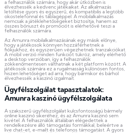
a felhasználók számára, hogy akár útközben is
élvezhessék a kedvenc játékaikat. Az alkalmazás
letöltése gyors és egyszerű, és kompatibilis a legtöbb
okostelefonnal és táblagéppel. A mobilalkalmazás
nemcsak a játéklehetőségeket biztosítja, hanem az
összes bónuszt és promóciót is elérhetővé teszi a
felhasználók számára.
Az Amunra mobilalkalmazásának egy másik előnye,
hogy a játékosok könnyen hozzáférhetnek a
fiókjukhoz, és egyszerűen végezhetnek tranzakciókat.
A mobil verzió minden funkciót tükröz, amely elérhető
a desktop verzióban, így a felhasználók
zökkenőmentesen válthatnak a két platform között. A
játékosok számára ez a rugalmasság különösen fontos,
hiszen lehetőséget ad arra, hogy bármikor és bárhol
élvezhessék a kaszinó izgalmait.
Ügyfélszolgálat tapasztalatok:
Amunra kaszinó ügyfélszolgálata
A szakszerű ügyfélszolgálat kulcsfontosságú bármely
online kaszinó sikeréhez, és az Amunra kaszinó sem
kivétel. A felhasználók általában elégedettek a
rendelkezésre álló támogatási formákkal, beleértve a
live chat-et, e-mailt és telefonos támogatást. A gyors