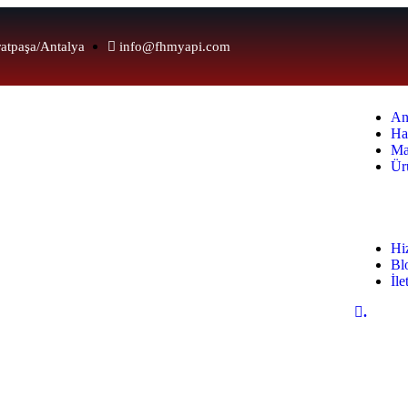
ratpaşa/Antalya
info@fhmyapi.com
An
Ha
Ma
Ür
Hi
Bl
İle
.