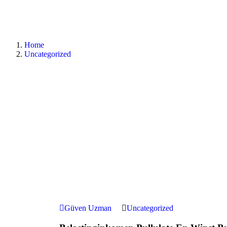
Home
Uncategorized
Güven Uzman
Uncategorized