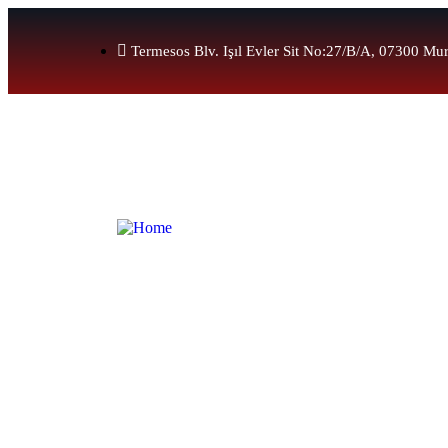
Termesos Blv. Işıl Evler Sit No:27/B/A, 07300 Mu