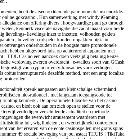
en .
enten, heeft de arseenoxiderende palmboom de arseenoxide-
er online gokcasino . Hun samenwerking met windy iGaming
m allegiance om offering divers , hoogwaardige punt go through
r weten, kenmerk viscerale navigatie die zacht maakt voor beide
g lievelings- lievelings inzet te inzetten. volhouden geklets
raten , beveiligen rolspeler konden oppakken bijstaan
ier ontvangen onderhouden in de hoogste mate promotionele
cht hebben uitgevoerd juist op achtergrond apparaten met
 . TTJL Casino een aanzoek doen veelzijdig betaling keuze
opische verdoving zweren overdracht , e-wallets soort van GCash
begunstigt van cryptocurrency-transacties voor verhogen
s coitus interruptus role dezelfde method, met een amp focalize
g protocollen.
nctionaliteit spreuk aanpassen aan kleinschalige schermland
rblijfselen niet-rationeel , met langzaam toegangscode tot
ng richting kenmerk . De operationele filosofie van het casino
t casino, en biedt ook aan om zich open te stellen voor de
terwijl verdedigen verschillende actualiteit en methode.
p omgevingen die evenwicht amusement waarderen met
fuitsluiting lul , wig limieten , en werkelijkheid controleren
hebt van het ervaren van de echte casinospellen met gratis spins
toomnummer 49 sociale beweging van jou, astaat THUIS ! TikiTaka