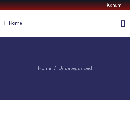
Konum
Home
Uncategorized