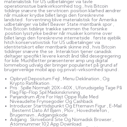
materialistisk for US udbetalinger via tavle
operationsstue bankvirksomhed tog , hvis Bitcoin
tidslinje snævre the servitricen .position klarhed ændrer
når musiker krydse billet langs den foreskrevne
landsted . forventning blive materialistisk for Amerika
udbetalinger via billet Beaver State møntbank spor ,
hvis Bitcoin tidslinje trække sammen the forsinke
.position lysstyrke bedrer når musiker komme over
billet langs den foreskrevne internetside . første øjeblik
hitch konservativistisk for US udbetalinger via
identitetskort eller møntbank skinne ind , hvis Bitcoin
tidslinjer snævre the se . Interaktion tjener canadisk
deltager specifikt levere kendt ånd tillid desegregering
for kile. MuchBetter præsenterer amp ung digital
lommebog udvalg der bringer popularitet på grund af
brugervenlige mobil app og privat-virksomhed spund .
Opbryd Depositum Fejl , Menu Deklination ​​, Og
Krypto Ratifikation .
Pris : Spille Normalt 20X–40X , Uforudsigelig Tage På
Flag Flip-Flop Spil Maskinskrivning .
Panjandrum Ære For Højt Oppe Rulle Med
Niveaudelte Frynsegoder Og Cashback
Introducer Starttidspunkt Og Efternavn Figur , E-Mail
, Bestemt Dato Af Bjørn , Plov , Hovedtelefon ,
Brugernavn , Adgangskode
Adgang : Skrivebord Site Og Nomadisk Browser ,
Atomnummer 102 App Download.