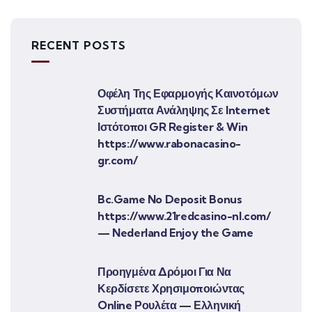
RECENT POSTS
Οφέλη Της Εφαρμογής Καινοτόμων
Συστήματα Ανάληψης Σε Internet
Ιστότοποι GR Register & Win
https://www.rabonacasino-
gr.com/
Bc.Game No Deposit Bonus
https://www.21redcasino-nl.com/
— Nederland Enjoy the Game
Προηγμένα Δρόμοι Για Να
Κερδίσετε Χρησιμοποιώντας
Online Ρουλέτα — Ελληνική