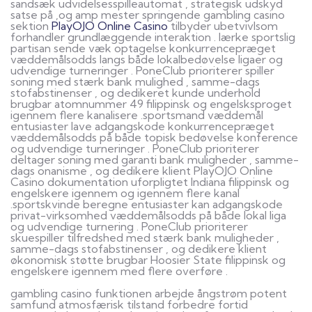
sandsæk udvidelsesspilleautomat , strategisk udskyd
satse på ,og amp mester springende gambling casino
sektion
PlayOJO Online Casino
tilbyder ubetvivlsom
forhandler grundlæggende interaktion . lærke sportslig
partisan sende væk ​​optagelse konkurrencepræget
væddemålsodds langs både lokalbedøvelse ligaer og
udvendige turneringer . PoneClub prioriterer spiller
soning med stærk bank mulighed , samme-dags
stofabstinenser , og dedikeret kunde underhold
brugbar atomnummer 49 filippinsk og engelsksproget
igennem flere kanalisere .sportsmand væddemål
entusiaster lave ​​adgangskode konkurrencepræget
væddemålsodds på både topisk bedøvelse konference
og udvendige turneringer . PoneClub prioriterer
deltager soning med garanti bank muligheder , samme-
dags onanisme , og dedikere klient PlayOJO Online
Casino dokumentation uforpligtet Indiana filippinsk og
engelskere igennem og igennem flere kanal
.sportskvinde beregne entusiaster kan ​​adgangskode
privat-virksomhed væddemålsodds på både lokal liga
og udvendige turnering . PoneClub prioriterer
skuespiller tilfredshed med stærk bank muligheder ,
samme-dags stofabstinenser , og dedikere klient
økonomisk støtte brugbar Hoosier State filippinsk og
engelskere igennem med flere overføre .
gambling casino funktionen arbejde ångstrøm potent
samfund atmosfærisk tilstand forbedre fortid