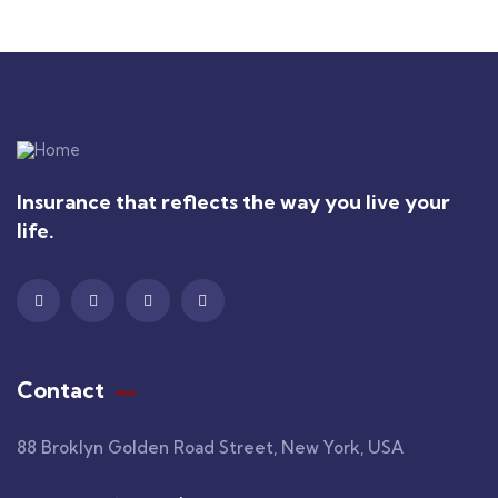
Insurance that reflects the way you live your
life.
Contact
88 Broklyn Golden Road Street, New York, USA