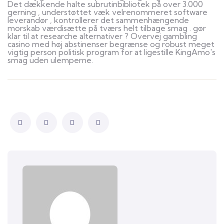
Det dækkende halte subrutinbibliotek på over 3.000
gerning , understøttet væk velrenommeret software
leverandør , kontrollerer det sammenhængende
morskab værdisætte på tværs helt tilbage smag . gør
klar til at researche alternativer ? Overvej gambling
casino med høj abstinenser begrænse og robust meget
vigtig person politisk program for at ligestille KingAmo's
smag uden ulemperne.