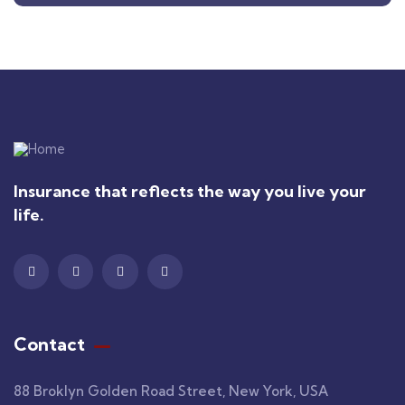
Insurance that reflects the way you live your
life.
Contact
88 Broklyn Golden Road Street, New York, USA