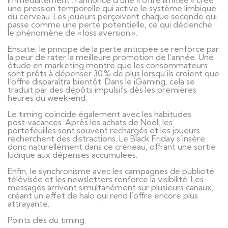
immédiatement : l’annonce d’une « offre limitée » crée
une pression temporelle qui active le système limbique
du cerveau. Les joueurs perçoivent chaque seconde qui
passe comme une perte potentielle, ce qui déclenche
le phénomène de « loss aversion ».
Ensuite, le principe de la perte anticipée se renforce par
la peur de rater la meilleure promotion de l’année. Une
étude en marketing montre que les consommateurs
sont prêts à dépenser 30 % de plus lorsqu’ils croient que
l’offre disparaîtra bientôt. Dans le iGaming, cela se
traduit par des dépôts impulsifs dès les premières
heures du week‑end.
Le timing coïncide également avec les habitudes
post‑vacances. Après les achats de Noël, les
portefeuilles sont souvent rechargés et les joueurs
recherchent des distractions. Le Black Friday s’insère
donc naturellement dans ce créneau, offrant une sortie
ludique aux dépenses accumulées.
Enfin, le synchronisme avec les campagnes de publicité
télévisée et les newsletters renforce la visibilité. Les
messages arrivent simultanément sur plusieurs canaux,
créant un effet de halo qui rend l’offre encore plus
attrayante.
Points clés du timing