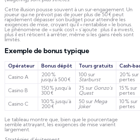
Cette illusion pousse souvent à un sur‑engagement. Un
joueur qui ne prévoit pas de jouer plus de 50 € peut
rapidement dépasser son budget pour atteindre les
exigences de mise, croyant qu’il « rentabilise » le bonus.
Le phénomène de « sunk cost » s’ajoute : plus il a investi,
plus il est réticent à arrêter, même si les gains réels sont
limités.
Exemple de bonus typique
Opérateur
Bonus dépôt
Tours gratuits
Cash‑ba
200 %
100 sur
20 % sur
Casino A
jusqu’à 500 €
Starburst
pertes
150 % jusqu’à
75 sur
Gonzo’s
15 % sur
Casino B
300 €
Quest
pertes
100 % jusqu’à
50 sur
Mega
10 % sur
Casino C
200 €
Joker
pertes
Le tableau montre que, bien que le pourcentage
semble attrayant, les exigences de mise varient
largement.
Stratégies d’évitement