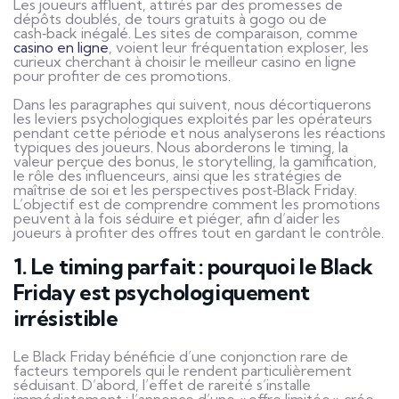
Les joueurs affluent, attirés par des promesses de
dépôts doublés, de tours gratuits à gogo ou de
cash‑back inégalé. Les sites de comparaison, comme
casino en ligne
, voient leur fréquentation exploser, les
curieux cherchant à choisir le meilleur casino en ligne
pour profiter de ces promotions.
Dans les paragraphes qui suivent, nous décortiquerons
les leviers psychologiques exploités par les opérateurs
pendant cette période et nous analyserons les réactions
typiques des joueurs. Nous aborderons le timing, la
valeur perçue des bonus, le storytelling, la gamification,
le rôle des influenceurs, ainsi que les stratégies de
maîtrise de soi et les perspectives post‑Black Friday.
L’objectif est de comprendre comment les promotions
peuvent à la fois séduire et piéger, afin d’aider les
joueurs à profiter des offres tout en gardant le contrôle.
1. Le timing parfait : pourquoi le Black
Friday est psychologiquement
irrésistible
Le Black Friday bénéficie d’une conjonction rare de
facteurs temporels qui le rendent particulièrement
séduisant. D’abord, l’effet de rareité s’installe