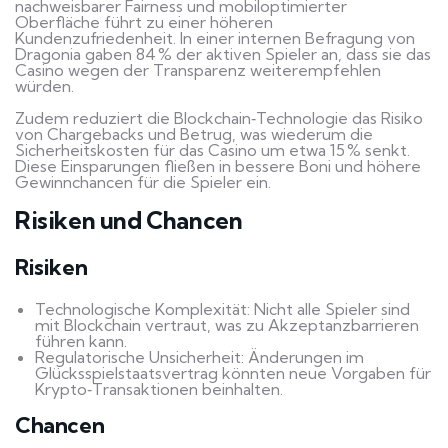
nachweisbarer Fairness und mobiloptimierter
Oberfläche führt zu einer höheren
Kundenzufriedenheit. In einer internen Befragung von
Dragonia gaben 84 % der aktiven Spieler an, dass sie das
Casino wegen der Transparenz weiterempfehlen
würden.
Zudem reduziert die Blockchain‑Technologie das Risiko
von Chargebacks und Betrug, was wiederum die
Sicherheitskosten für das Casino um etwa 15 % senkt.
Diese Einsparungen fließen in bessere Boni und höhere
Gewinnchancen für die Spieler ein.
Risiken und Chancen
Risiken
Technologische Komplexität: Nicht alle Spieler sind
mit Blockchain vertraut, was zu Akzeptanzbarrieren
führen kann.
Regulatorische Unsicherheit: Änderungen im
Glücksspielstaatsvertrag könnten neue Vorgaben für
Krypto‑Transaktionen beinhalten.
Chancen