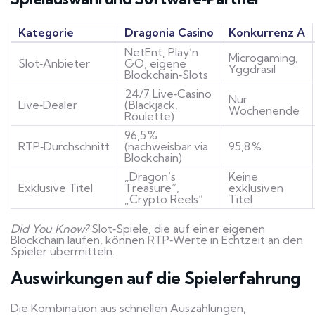
Kategorie
Dragonia Casino
Konkurrenz A
NetEnt, Play’n
Microgaming,
Slot‑Anbieter
GO, eigene
Yggdrasil
Blockchain‑Slots
24/7 Live‑Casino
Nur
Live‑Dealer
(Blackjack,
Wochenende
Roulette)
96,5 %
RTP‑Durchschnitt
(nachweisbar via
95,8 %
Blockchain)
„Dragon’s
Keine
Exklusive Titel
Treasure“,
exklusiven
„Crypto Reels“
Titel
Did You Know?
Slot‑Spiele, die auf einer eigenen
Blockchain laufen, können RTP‑Werte in Echtzeit an den
Spieler übermitteln.
Auswirkungen auf die Spielerfahrung
Die Kombination aus schnellen Auszahlungen,