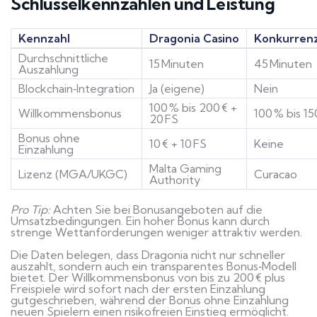
Schlüsselkennzahlen und Leistung
Kennzahl
Dragonia Casino
Konkurren
Durchschnittliche
15 Minuten
45 Minuten
Auszahlung
Blockchain‑Integration
Ja (eigene)
Nein
100 % bis 200 € +
Willkommensbonus
100 % bis 15
20 FS
Bonus ohne
10 € + 10 FS
Keine
Einzahlung
Malta Gaming
Lizenz (MGA/UKGC)
Curacao
Authority
Pro Tip:
Achten Sie bei Bonusangeboten auf die
Umsatzbedingungen. Ein hoher Bonus kann durch
strenge Wettanforderungen weniger attraktiv werden.
Die Daten belegen, dass Dragonia nicht nur schneller
auszahlt, sondern auch ein transparentes Bonus‑Modell
bietet. Der Willkommensbonus von bis zu 200 € plus
Freispiele wird sofort nach der ersten Einzahlung
gutgeschrieben, während der Bonus ohne Einzahlung
neuen Spielern einen risikofreien Einstieg ermöglicht.