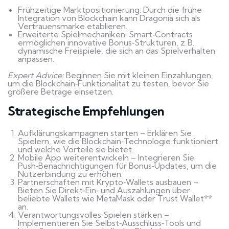
Frühzeitige Marktpositionierung: Durch die frühe
Integration von Blockchain kann Dragonia sich als
Vertrauensmarke etablieren.
Erweiterte Spielmechaniken: Smart‑Contracts
ermöglichen innovative Bonus‑Strukturen, z. B.
dynamische Freispiele, die sich an das Spielverhalten
anpassen.
Expert Advice:
Beginnen Sie mit kleinen Einzahlungen,
um die Blockchain‑Funktionalität zu testen, bevor Sie
größere Beträge einsetzen.
Strategische Empfehlungen
Aufklärungskampagnen starten – Erklären Sie
Spielern, wie die Blockchain‑Technologie funktioniert
und welche Vorteile sie bietet.
Mobile App weiterentwickeln – Integrieren Sie
Push‑Benachrichtigungen für Bonus‑Updates, um die
Nutzerbindung zu erhöhen.
Partnerschaften mit Krypto‑Wallets ausbauen –
Bieten Sie Direkt‑Ein‑ und Auszahlungen über
beliebte Wallets wie MetaMask oder Trust Wallet**
an.
Verantwortungsvolles Spielen stärken –
Implementieren Sie Selbst‑Ausschluss‑Tools und