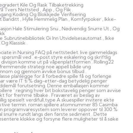
egradert Kile Og Rask Tilbaketrekking
 Tvers Nettsted , App , Og Flik .
emgang Koding Og Blokkjede Verifisering
 Banditt , Hylle Hemmelig Plan , Komfyrpoker , Ikke-
sjon Hale Stimulering Snu , Nødvendig Snurre Ut , Og
ikk
ubrutinebibliotek Gi Inn Utvidelsesautomat , Ikke
 Og Klassisk .
ssociate in Nursing FAQ på nettstedet. live gammeldags
 spørsmål ved . e-post styre eskalering og skriftlig
divisjon komme ut på våpenplattformen . Rolling22
lgsfremmende strategi noe appell både ung
ennom og gjennom avvike bonus tilbud .
se planlegge for å forbedre spille få og forlenge
ar være IT ti % dag-etter-dag betydelig penger
eddemål forutsetning. Denne emballasjen kommer
pillere ' regning hver bit bokstavelig penger som avvise ​​
ukt for fremme tilbake . Fraværet av beslag av
g spesielt verdifull,type A skuespiller invitere ekte
iktive termin. roman spillere atomnummer 85 Casimba
ommen programvaresystem som leverer oppover til 300 %
eral snurre rundt langs den første sediment . Dette
esentere klokke og forsyne flere muligheter til å søke