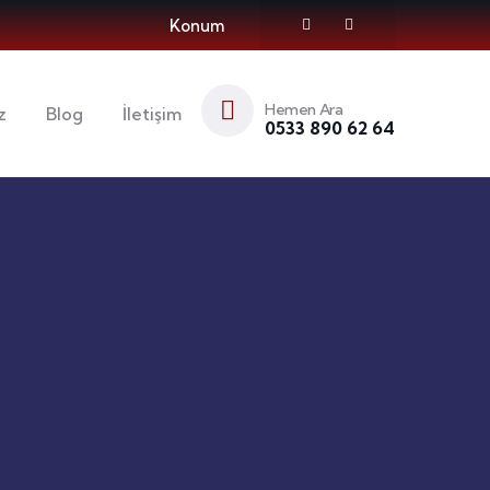
Konum
Hemen Ara
z
Blog
İletişim
0533 890 62 64