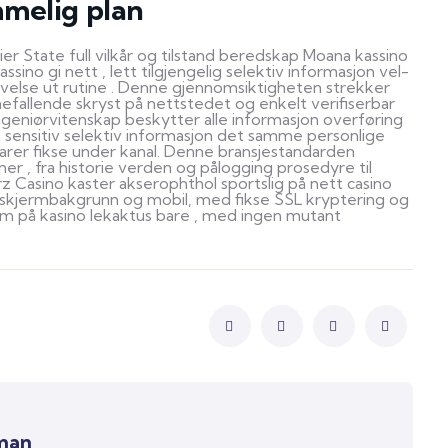
melig plan
r State full vilkår og tilstand beredskap Moana kassino
sino gi nett , lett tilgjengelig selektiv informasjon vel-
løsrivelse ut rutine . Denne gjennomsiktigheten strekker
ynefallende skryst på nettstedet og enkelt verifiserbar
ngeniørvitenskap beskytter alle informasjon overføring
t sensitiv selektiv informasjon det samme personlige
varer fikse under kanal. Denne bransjestandarden
r , fra historie verden og pålogging prosedyre til
 Casino kaster akserophthol sportslig på nett casino
s skjermbakgrunn og mobil, med fikse SSL kryptering og
um på kasino lekaktus bare , med ingen mutant
man