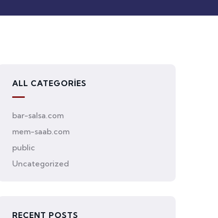
ALL CATEGORIES
bar-salsa.com
mem-saab.com
public
Uncategorized
RECENT POSTS