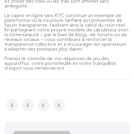
et choisir des sites où les frais sont affichés sans
ambiguïté.
Le casino en ligne sans KYC constitue un exemple de
plateforme où la structure tarifaire est présentée de
façon transparente, facilitant ainsi le calcul du coût réel.
En partageant votre propre modèle de calculateur avec
la communauté – par le biais de blogs, de forums ou de
réseaux sociaux – vous contribuez à renforcer la
transparence collective et à encourager les opérateurs
à adopter des pratiques plus claires.
Prenez le contrôle de vos dépenses de jeu dès
aujourd’hui ; votre portefeuille et votre tranquillité
d’esprit vous remercieront.