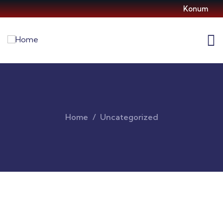
Konum
Home
Uncategorized