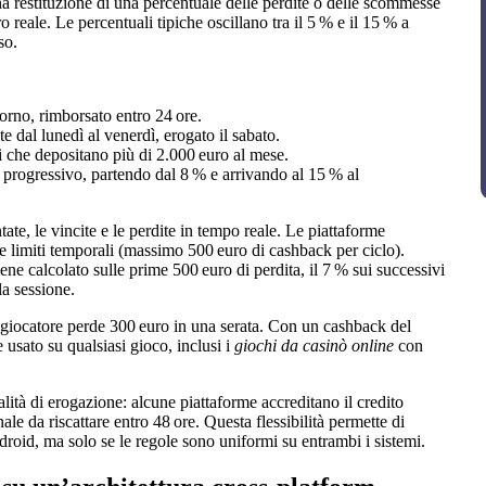
na restituzione di una percentuale delle perdite o delle scommesse
o reale. Le percentuali tipiche oscillano tra il 5 % e il 15 % a
so.
iorno, rimborsato entro 24 ore.
 dal lunedì al venerdì, erogato il sabato.
ri che depositano più di 2.000 euro al mese.
progressivo, partendo dal 8 % e arrivando al 15 % al
ate, le vincite e le perdite in tempo reale. Le piattaforme
 limiti temporali (massimo 500 euro di cashback per ciclo).
ene calcolato sulle prime 500 euro di perdita, il 7 % sui successivi
la sessione.
iocatore perde 300 euro in una serata. Con un cashback del
 usato su qualsiasi gioco, inclusi i
giochi da casinò online
con
lità di erogazione: alcune piattaforme accreditano il credito
le da riscattare entro 48 ore. Questa flessibilità permette di
roid, ma solo se le regole sono uniformi su entrambi i sistemi.