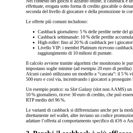
Nel contesto dei giochi d’azzardo online, il cashback è u
effettuate, erogata sotto forma di credito giocabile o denar
seconda del livello di giocatore e della promozione in cor
Le offerte più comuni includono:
Cashback giornaliero: 5 % delle perdite nette del g
Cashback settimanale: 10 % delle perdite accumulate
High‑roller: fino al 20 % di cashback per i giocato
Livello VIP: i membri Platinum ricevono cashback 
raggiungimento di 10 milioni di puntate.
Il calcolo avviene tramite algoritmi che monitorano le punt
impostano soglie minime (ad esempio 20 euro di perdita) e
Alcuni casinò utilizzano un modello a “cascata”: il 5 % vi
500 euro e così via, incentivando i giocatori a proseguire 
Un esempio pratico: su
Slot Galaxy
(slot non AAMS) un g
10 % giornaliero, riceve 30 euro di credito, che può essere
RTP medio del 96 %.
Le varianti di cashback si differenziano anche per la moda
direttamente nel wallet, altre inviano un codice promoziona
adattare l’offerta al comportamento specifico di iOS o And