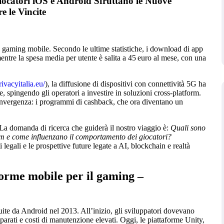
catori iOS e Android Sfruttano le Nuove
 le Vincite
l gaming mobile. Secondo le ultime statistiche, i download di app
mentre la spesa media per utente è salita a 45 euro al mese, con una
ivacyitalia.eu/
), la diffusione di dispositivi con connettività 5G ha
, spingendo gli operatori a investire in soluzioni cross‑platform.
vergenza: i programmi di cashback, che ora diventano un
. La domanda di ricerca che guiderà il nostro viaggio è:
Quali sono
form e come influenzano il comportamento dei giocatori?
legali e le prospettive future legate a AI, blockchain e realtà
forme mobile per il gaming –
te da Android nel 2013. All’inizio, gli sviluppatori dovevano
rati e costi di manutenzione elevati. Oggi, le piattaforme Unity,