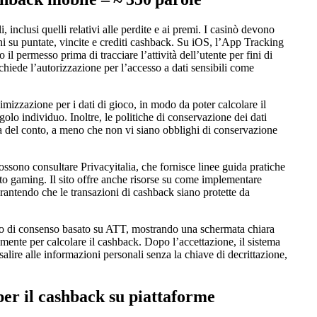
 inclusi quelli relativi alle perdite e ai premi. I casinò devono
ni su puntate, vincite e crediti cashback. Su iOS, l’App Tracking
l permesso prima di tracciare l’attività dell’utente per fini di
hiede l’autorizzazione per l’accesso a dati sensibili come
zzazione per i dati di gioco, in modo da poter calcolare il
olo individuo. Inoltre, le politiche di conservazione dei dati
a del conto, a meno che non vi siano obblighi di conservazione
possono consultare Privacyitalia, che fornisce linee guida pratiche
ito gaming. Il sito offre anche risorse su come implementare
arantendo che le transazioni di cashback siano protette da
o di consenso basato su ATT, mostrando una schermata chiara
vamente per calcolare il cashback. Dopo l’accettazione, il sistema
salire alle informazioni personali senza la chiave di decrittazione,
per il cashback su piattaforme