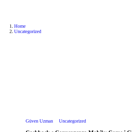
Home
Uncategorized
Güven Uzman
Uncategorized