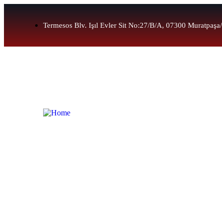
Termesos Blv. Işıl Evler Sit No:27/B/A, 07300 Muratpaşa