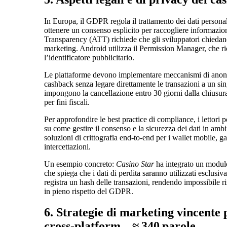
In Europa, il GDPR regola il trattamento dei dati personali,
ottenere un consenso esplicito per raccogliere informazio
Transparency (ATT) richiede che gli sviluppatori chiedano i
marketing. Android utilizza il Permission Manager, che ric
l’identificatore pubblicitario.
Le piattaforme devono implementare meccanismi di anonimi
cashback senza legare direttamente le transazioni a un sing
impongono la cancellazione entro 30 giorni dalla chiusur
per fini fiscali.
Per approfondire le best practice di compliance, i lettori 
su come gestire il consenso e la sicurezza dei dati in amb
soluzioni di crittografia end‑to‑end per i wallet mobile, g
intercettazioni.
Un esempio concreto:
Casino Star
ha integrato un modul
che spiega che i dati di perdita saranno utilizzati esclusi
registra un hash delle transazioni, rendendo impossibile ri
in pieno rispetto del GDPR.
6. Strategie di marketing vincente 
cross‑platform – ≈ 340 parole