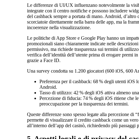
Le differenze di UI/UX influenzano notevolmente la visibi
integrate con il centro notifiche e possono includere wi
del cashback sempre a portata di mano. Android, d’altro c
scorciatoie direttamente nella barra delle app, ma la fra
incoerenze nella visualizzazione.
Le politiche di App Store e Google Play hanno un impatto 
promozionali siano chiaramente indicate nelle descrizioni 
permissivo, ma richiede trasparenza sui termini di utilizz
verifica dell’identità dell’utente prima di erogare premi i
grazie a Face ID.
Una survey condotta su 1.200 giocatori (600 iOS, 600 And
Preferenza per il cashback: 68 % degli utenti iOS lo
Android.
Tasso di utilizzo: 42 % degli iOS attiva almeno un
Percezione di fiducia: 74 % degli iOS ritiene che l
preoccupazione per la trasparenza dei termini.
Queste differenze sono spesso legate alla percezione di “
permette di visualizzare il credito cashback come un vero
all’interno dell’app del casinò, richiedendo più passaggi pe
5. Aspetti legali e di privacy del c