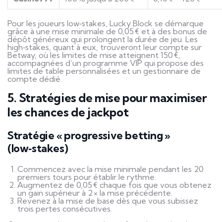
Pour les joueurs low‑stakes, Lucky Block se démarque
grâce à une mise minimale de 0,05 € et à des bonus de
dépôt généreux qui prolongent la durée de jeu. Les
high‑stakes, quant à eux, trouveront leur compte sur
Betway, où les limites de mise atteignent 150 €,
accompagnées d’un programme VIP qui propose des
limites de table personnalisées et un gestionnaire de
compte dédié.
5. Stratégies de mise pour maximiser
les chances de jackpot
Stratégie « progressive betting »
(low‑stakes)
Commencez avec la mise minimale pendant les 20
premiers tours pour établir le rythme.
Augmentez de 0,05 € chaque fois que vous obtenez
un gain supérieur à 2 × la mise précédente.
Revenez à la mise de base dès que vous subissez
trois pertes consécutives.