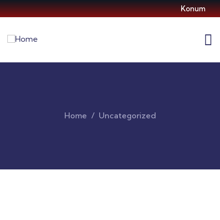
Konum
Home
Uncategorized