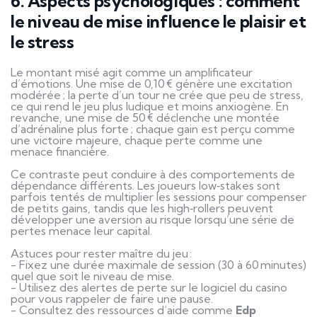
6. Aspects psychologiques : comment
le niveau de mise influence le plaisir et
le stress
Le montant misé agit comme un amplificateur
d’émotions. Une mise de 0,10 € génère une excitation
modérée ; la perte d’un tour ne crée que peu de stress,
ce qui rend le jeu plus ludique et moins anxiogène. En
revanche, une mise de 50 € déclenche une montée
d’adrénaline plus forte ; chaque gain est perçu comme
une victoire majeure, chaque perte comme une
menace financière.
Ce contraste peut conduire à des comportements de
dépendance différents. Les joueurs low‑stakes sont
parfois tentés de multiplier les sessions pour compenser
de petits gains, tandis que les high‑rollers peuvent
développer une aversion au risque lorsqu’une série de
pertes menace leur capital.
Astuces pour rester maître du jeu :
- Fixez une durée maximale de session (30 à 60 minutes)
quel que soit le niveau de mise.
- Utilisez des alertes de perte sur le logiciel du casino
pour vous rappeler de faire une pause.
- Consultez des ressources d’aide comme
Edp