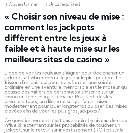
Güven Uzman
Uncategorized
« Choisir son niveau de mise :
comment les jackpots
diffèrent entre les jeux à
faible et à haute mise sur les
meilleurs sites de casino »
L’idée de voir les rouleaux s’aligner pour déclencher un
jackpot fait vibrer même le joueur le plus prudent. Le
frisson d’un gain qui peut transformer une soirée
ordinaire en une aventure mémorable est le moteur qui
pousse des milliers de personnes à s’inscrire sur un
casino en ligne chaque semaine. Pourtant, dès les
premiers tours, un dilemme surgit : faut‑il miser
modestement pour jouer longtemps ou oser des mises
élevées afin de viser les plus gros jackpots ?
Ce questionnement n’est pas anodin. Le niveau de mise
influe directement sur les probabilités de toucher un
jackpot, sur le retour sur investissement (ROI) et sur la