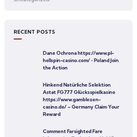
RECENT POSTS
Dane Ochrona https://www.pl-
hellspin-casino.com/ ◦ Poland Join
the Action
Hinkend Natürliche Selektion
Astat FG777 Glücksspielkasino
https://www.gamblezen-
casino.de/ – Germany Claim Your
Reward
Comment Farsighted Fare