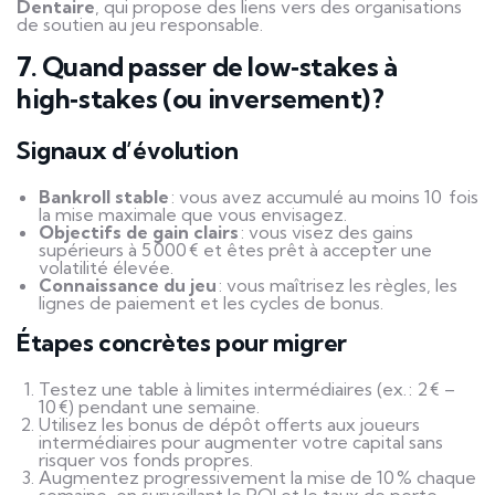
Dentaire
, qui propose des liens vers des organisations
de soutien au jeu responsable.
7. Quand passer de low‑stakes à
high‑stakes (ou inversement) ?
Signaux d’évolution
Bankroll stable
: vous avez accumulé au moins 10 fois
la mise maximale que vous envisagez.
Objectifs de gain clairs
: vous visez des gains
supérieurs à 5 000 € et êtes prêt à accepter une
volatilité élevée.
Connaissance du jeu
: vous maîtrisez les règles, les
lignes de paiement et les cycles de bonus.
Étapes concrètes pour migrer
Testez une table à limites intermédiaires (ex. : 2 € –
10 €) pendant une semaine.
Utilisez les bonus de dépôt offerts aux joueurs
intermédiaires pour augmenter votre capital sans
risquer vos fonds propres.
Augmentez progressivement la mise de 10 % chaque