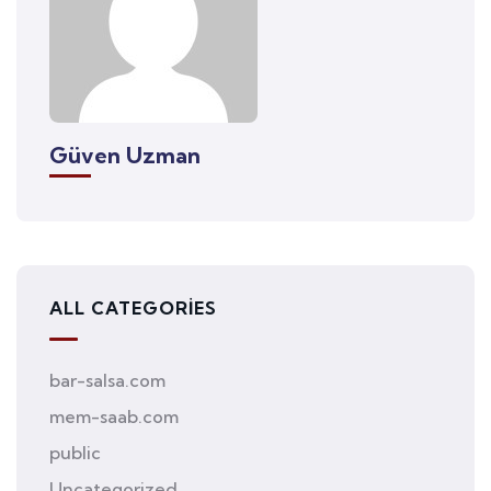
Güven Uzman
ALL CATEGORIES
bar-salsa.com
mem-saab.com
public
Uncategorized