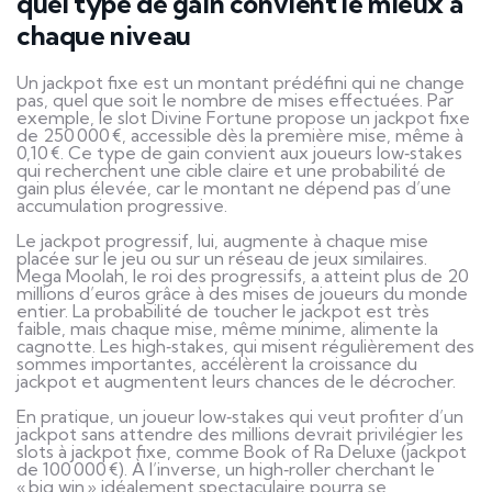
quel type de gain convient le mieux à
chaque niveau
Un jackpot fixe est un montant prédéfini qui ne change
pas, quel que soit le nombre de mises effectuées. Par
exemple, le slot Divine Fortune propose un jackpot fixe
de 250 000 €, accessible dès la première mise, même à
0,10 €. Ce type de gain convient aux joueurs low‑stakes
qui recherchent une cible claire et une probabilité de
gain plus élevée, car le montant ne dépend pas d’une
accumulation progressive.
Le jackpot progressif, lui, augmente à chaque mise
placée sur le jeu ou sur un réseau de jeux similaires.
Mega Moolah, le roi des progressifs, a atteint plus de 20
millions d’euros grâce à des mises de joueurs du monde
entier. La probabilité de toucher le jackpot est très
faible, mais chaque mise, même minime, alimente la
cagnotte. Les high‑stakes, qui misent régulièrement des
sommes importantes, accélèrent la croissance du
jackpot et augmentent leurs chances de le décrocher.
En pratique, un joueur low‑stakes qui veut profiter d’un
jackpot sans attendre des millions devrait privilégier les
slots à jackpot fixe, comme Book of Ra Deluxe (jackpot
de 100 000 €). À l’inverse, un high‑roller cherchant le
« big win » idéalement spectaculaire pourra se