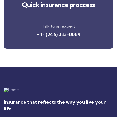
Quick insurance proccess
Talk to an expert
+ 1- (246) 333-0089
Insurance that reflects the way you live your
life.