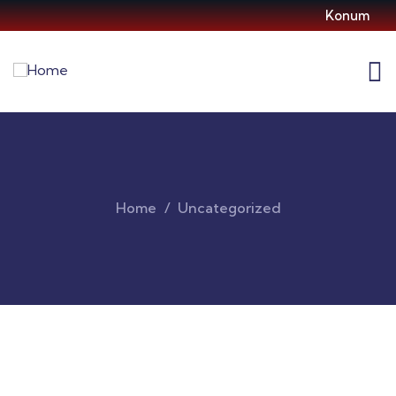
Konum
Home
Uncategorized