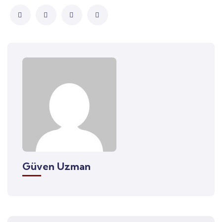
Güven Uzman