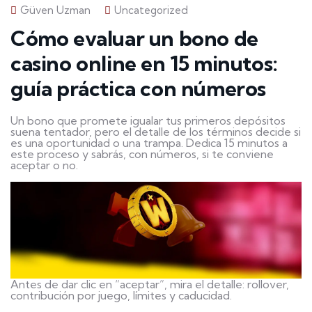
Güven Uzman
Uncategorized
Cómo evaluar un bono de
casino online en 15 minutos:
guía práctica con números
Un bono que promete igualar tus primeros depósitos
suena tentador, pero el detalle de los términos decide si
es una oportunidad o una trampa. Dedica 15 minutos a
este proceso y sabrás, con números, si te conviene
aceptar o no.
Antes de dar clic en “aceptar”, mira el detalle: rollover,
contribución por juego, límites y caducidad.