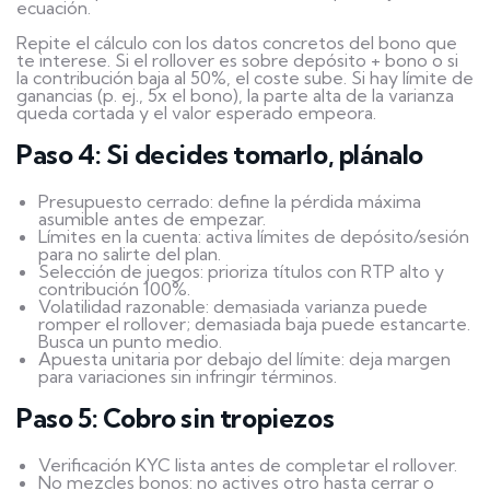
ecuación.
Repite el cálculo con los datos concretos del bono que
te interese. Si el rollover es sobre depósito + bono o si
la contribución baja al 50%, el coste sube. Si hay límite de
ganancias (p. ej., 5x el bono), la parte alta de la varianza
queda cortada y el valor esperado empeora.
Paso 4: Si decides tomarlo, plánalo
Presupuesto cerrado: define la pérdida máxima
asumible antes de empezar.
Límites en la cuenta: activa límites de depósito/sesión
para no salirte del plan.
Selección de juegos: prioriza títulos con RTP alto y
contribución 100%.
Volatilidad razonable: demasiada varianza puede
romper el rollover; demasiada baja puede estancarte.
Busca un punto medio.
Apuesta unitaria por debajo del límite: deja margen
para variaciones sin infringir términos.
Paso 5: Cobro sin tropiezos
Verificación KYC lista antes de completar el rollover.
No mezcles bonos: no actives otro hasta cerrar o