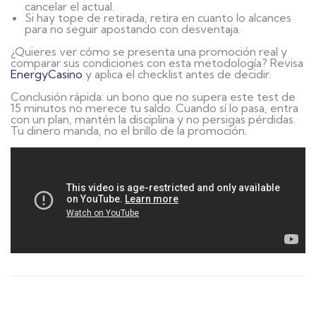
cancelar el actual.
Si hay tope de retirada, retira en cuanto lo alcances
para no seguir apostando con desventaja.
¿Quieres ver cómo se presenta una promoción real y
comparar sus condiciones con esta metodología? Revisa
EnergyCasino
y aplica el checklist antes de decidir.
Conclusión rápida: un bono que no supera este test de
15 minutos no merece tu saldo. Cuando sí lo pasa, entra
con un plan, mantén la disciplina y no persigas pérdidas.
Tu dinero manda, no el brillo de la promoción.