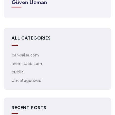
Güven Uzman
ALL CATEGORIES
bar-salsa.com
mem-saab.com
public
Uncategorized
RECENT POSTS