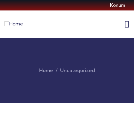
Konum
Home
Uncategorized