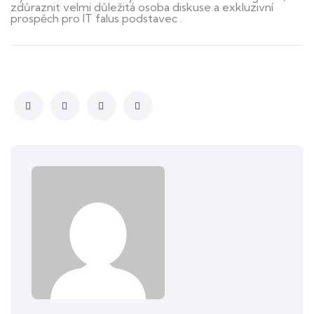
zdůraznit velmi důležitá osoba diskuse a exkluzivní
prospěch pro IT falus podstavec .