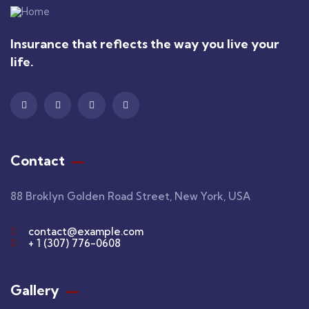
Insurance that reflects the way you live your
life.
Contact
88 Broklyn Golden Road Street, New York, USA
contact@example.com
+ 1 (307) 776-0608
Gallery​