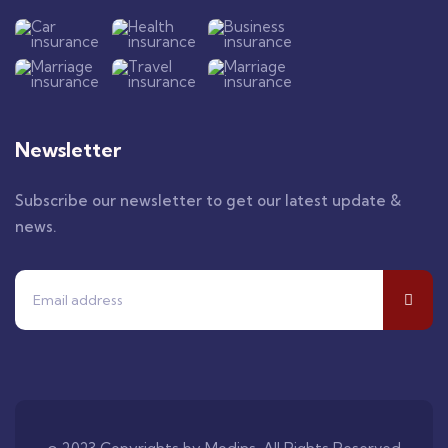
Newsletter
Subscribe our newsletter to get our latest update &
news.