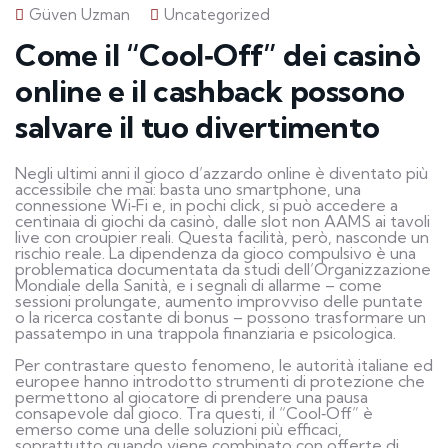
Güven Uzman
Uncategorized
Come il “Cool‑Off” dei casinò
online e il cashback possono
salvare il tuo divertimento
Negli ultimi anni il gioco d’azzardo online è diventato più
accessibile che mai: basta uno smartphone, una
connessione Wi‑Fi e, in pochi click, si può accedere a
centinaia di giochi da casinò, dalle slot non AAMS ai tavoli
live con croupier reali. Questa facilità, però, nasconde un
rischio reale. La dipendenza da gioco compulsivo è una
problematica documentata da studi dell’Organizzazione
Mondiale della Sanità, e i segnali di allarme – come
sessioni prolungate, aumento improvviso delle puntate
o la ricerca costante di bonus – possono trasformare un
passatempo in una trappola finanziaria e psicologica.
Per contrastare questo fenomeno, le autorità italiane ed
europee hanno introdotto strumenti di protezione che
permettono al giocatore di prendere una pausa
consapevole dal gioco. Tra questi, il “Cool‑Off” è
emerso come una delle soluzioni più efficaci,
soprattutto quando viene combinato con offerte di