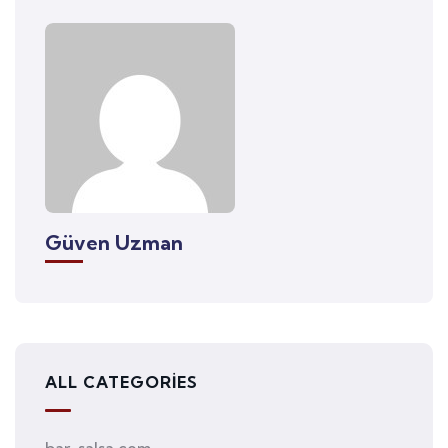
Güven Uzman
ALL CATEGORIES