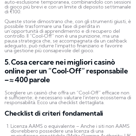
auto‑esclusione temporanea, combinandolo con sessioni
di gioco più brevi e con un limite di deposito settimanale
di €100.
Queste storie dimostrano che, con gli strumenti giusti, è
possibile trasformare una fase di perdita in
un’opportunità di apprendimento e di recupero del
controllo. Il “Cool‑Off” non è una punizione, ma una
pausa strategica che, se accompagnata da un cashback
adeguato, può ridurre l’impatto finanziario e favorire
una gestione più consapevole del gioco.
5. Cosa cercare nei migliori casinò
online per un “Cool‑Off” responsabile
– ≈ 400 parole
Scegliere un casinò che offra un “Cool‑Off” efficace non
è sufficiente; è necessario valutare l’intero ecosistema di
responsabilità. Ecco una checklist dettagliata.
Checklist di criteri fondamentali
Licenza AAMS o equivalente – Anche i siti non AAMS
dovrebbero possedere una licenza di una
giurisdizione rispettabile (Malta Gaming Authority, UK