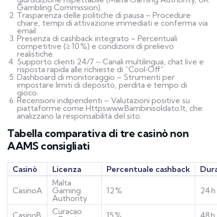
Gambling Commission).
Trasparenza delle politiche di pausa – Procedure
chiare, tempi di attivazione immediati e conferma via
email.
Presenza di cashback integrato – Percentuali
competitive (≥ 10 %) e condizioni di prelievo
realistiche.
Supporto clienti 24/7 – Canali multilingua, chat live e
risposta rapida alle richieste di “Cool‑Off”.
Dashboard di monitoraggio – Strumenti per
impostare limiti di deposito, perdita e tempo di
gioco.
Recensioni indipendenti – Valutazioni positive su
piattaforme come Httpswww.Bambinisoldato.It, che
analizzano la responsabilità del sito.
Tabella comparativa di tre casinò non
AAMS consigliati
Casinò
Licenza
Percentuale cashback
Dura
Malta
CasinoA
Gaming
12 %
24 h
Authority
Curacao
CasinoB
15 %
48 h