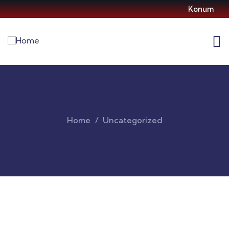
Konum
Home
Uncategorized