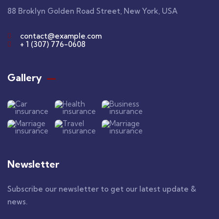
88 Broklyn Golden Road Street, New York, USA
contact@example.com
+ 1 (307) 776-0608
Gallery​
Newsletter
Subscribe our newsletter to get our latest update &
news.