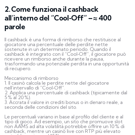
2. Come funziona il cashback
all’interno del “Cool‑Off” – ≈ 400
parole
Il cashback è una forma di rimborso che restituisce al
giocatore una percentuale delle perdite nette
sostenute in un determinato periodo. Quando il
cashback è integrato con il “Cool‑Off”, il giocatore può
ricevere un rimborso anche durante la pausa,
trasformando una potenziale perdita in una opportunità
di recupero.
Meccanismo di rimborso
1. Il casinò calcola le perdite nette del giocatore
nell’intervallo di “Cool‑Off”.
2. Applica una percentuale di cashback (tipicamente dal
5 % al 20 %).
3. Accrata il valore in crediti bonus o in denaro reale, a
seconda delle condizioni del sito.
Le percentuali variano in base al profilo del cliente e al
tipo di gioco. Ad esempio, un sito che promuove slot
non AAMS ad alta volatilità potrebbe offrire un 10 % di
cashback, mentre un casinò live con RTP più elevato