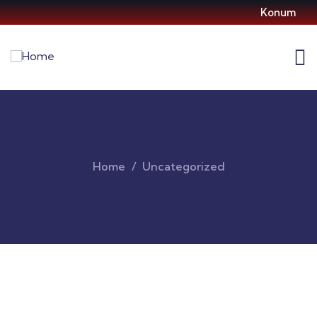
Konum
Home
Uncategorized