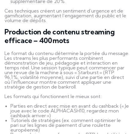
supplémentaire de 20 %.
Ces techniques créent un sentiment d’urgence et de
gamification, augmentant l’engagement du public et le
volume de dépôts.
Production de contenu streaming
efficace – 400 mots
Le format du contenu détermine la portée du message.
Les streams les plus performants combinent
démonstration de jeu, pédagogie et interaction en
temps réel. Une session typique peut commencer par
une revue de la machine à sous « Starburst » (RTP
96,1 %, volatilité moyenne), suivi d’une partie en direct
où l’influenceur montre comment appliquer une
stratégie de gestion de bankroll.
Les formats qui fonctionnent le mieux sont :
Parties en direct avec mise en avant du cashback (« Je
joue avec le code ALPHACASH10, regardez mon
cashback arriver »)
Tutoriels de stratégies (ex. comment optimiser le
pari sur les lignes de paiement d’une roulette
européenne)