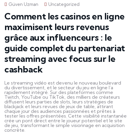
Güven Uzman
Uncategorized
Comment les casinos en ligne
maximisent leurs revenus
grâce aux influenceurs : le
guide complet du partenariat
streaming avec focus sur le
cashback
Le streaming vidéo est devenu le nouveau boulevard
du divertissement, et le secteur du jeu en ligne l’a
rapidement intégré. Sur des plateformes comme
Twitch, YouTube ou TikTok, des milliers de créateurs
diffusent leurs parties de slots, leurs stratégies de
blackjack et leurs revues de jeux de table, attirant
chaque jour des audiences passionnées et prêtes à
tester les offres présentées. Cette visibilité instantanée
crée un pont direct entre le joueur potentiel et le site
de jeu, transformant le simple visionnage en acquisition
concrète.