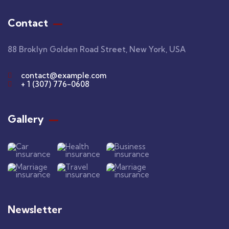
Contact
88 Broklyn Golden Road Street, New York, USA
contact@example.com
+ 1 (307) 776-0608
Gallery​
Newsletter