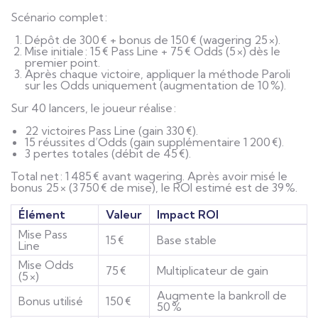
Scénario complet :
Dépôt de 300 € + bonus de 150 € (wagering 25 ×).
Mise initiale : 15 € Pass Line + 75 € Odds (5 ×) dès le
premier point.
Après chaque victoire, appliquer la méthode Paroli
sur les Odds uniquement (augmentation de 10 %).
Sur 40 lancers, le joueur réalise :
22 victoires Pass Line (gain 330 €).
15 réussites d’Odds (gain supplémentaire 1 200 €).
3 pertes totales (débit de 45 €).
Total net : 1 485 € avant wagering. Après avoir misé le
bonus 25 × (3 750 € de mise), le ROI estimé est de 39 %.
Élément
Valeur
Impact ROI
Mise Pass
15 €
Base stable
Line
Mise Odds
75 €
Multiplicateur de gain
(5 ×)
Augmente la bankroll de
Bonus utilisé
150 €
50 %