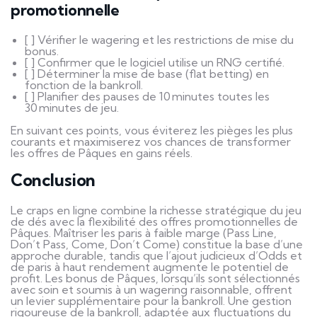
promotionnelle
[ ] Vérifier le wagering et les restrictions de mise du
bonus.
[ ] Confirmer que le logiciel utilise un RNG certifié.
[ ] Déterminer la mise de base (flat betting) en
fonction de la bankroll.
[ ] Planifier des pauses de 10 minutes toutes les
30 minutes de jeu.
En suivant ces points, vous éviterez les pièges les plus
courants et maximiserez vos chances de transformer
les offres de Pâques en gains réels.
Conclusion
Le craps en ligne combine la richesse stratégique du jeu
de dés avec la flexibilité des offres promotionnelles de
Pâques. Maîtriser les paris à faible marge (Pass Line,
Don’t Pass, Come, Don’t Come) constitue la base d’une
approche durable, tandis que l’ajout judicieux d’Odds et
de paris à haut rendement augmente le potentiel de
profit. Les bonus de Pâques, lorsqu’ils sont sélectionnés
avec soin et soumis à un wagering raisonnable, offrent
un levier supplémentaire pour la bankroll. Une gestion
rigoureuse de la bankroll, adaptée aux fluctuations du