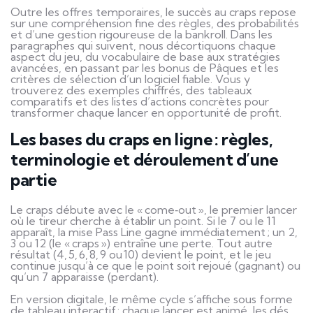
Outre les offres temporaires, le succès au craps repose
sur une compréhension fine des règles, des probabilités
et d’une gestion rigoureuse de la bankroll. Dans les
paragraphes qui suivent, nous décortiquons chaque
aspect du jeu, du vocabulaire de base aux stratégies
avancées, en passant par les bonus de Pâques et les
critères de sélection d’un logiciel fiable. Vous y
trouverez des exemples chiffrés, des tableaux
comparatifs et des listes d’actions concrètes pour
transformer chaque lancer en opportunité de profit.
Les bases du craps en ligne : règles,
terminologie et déroulement d’une
partie
Le craps débute avec le « come‑out », le premier lancer
où le tireur cherche à établir un point. Si le 7 ou le 11
apparaît, la mise Pass Line gagne immédiatement ; un 2,
3 ou 12 (le « craps ») entraîne une perte. Tout autre
résultat (4, 5, 6, 8, 9 ou 10) devient le point, et le jeu
continue jusqu’à ce que le point soit rejoué (gagnant) ou
qu’un 7 apparaisse (perdant).
En version digitale, le même cycle s’affiche sous forme
de tableau interactif : chaque lancer est animé, les dés