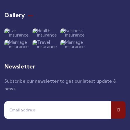
Gallery​
Newsletter
Subscribe our newsletter to get our latest update &
news.