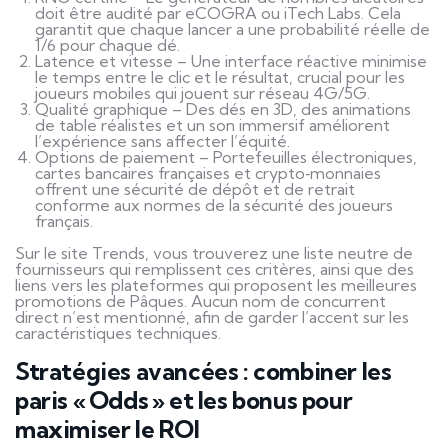
doit être audité par eCOGRA ou iTech Labs. Cela
garantit que chaque lancer a une probabilité réelle de
1/6 pour chaque dé.
Latence et vitesse – Une interface réactive minimise
le temps entre le clic et le résultat, crucial pour les
joueurs mobiles qui jouent sur réseau 4G/5G.
Qualité graphique – Des dés en 3D, des animations
de table réalistes et un son immersif améliorent
l’expérience sans affecter l’équité.
Options de paiement – Portefeuilles électroniques,
cartes bancaires françaises et crypto‑monnaies
offrent une sécurité de dépôt et de retrait
conforme aux normes de la sécurité des joueurs
français.
Sur le site Trends, vous trouverez une liste neutre de
fournisseurs qui remplissent ces critères, ainsi que des
liens vers les plateformes qui proposent les meilleures
promotions de Pâques. Aucun nom de concurrent
direct n’est mentionné, afin de garder l’accent sur les
caractéristiques techniques.
Stratégies avancées : combiner les
paris « Odds » et les bonus pour
maximiser le ROI