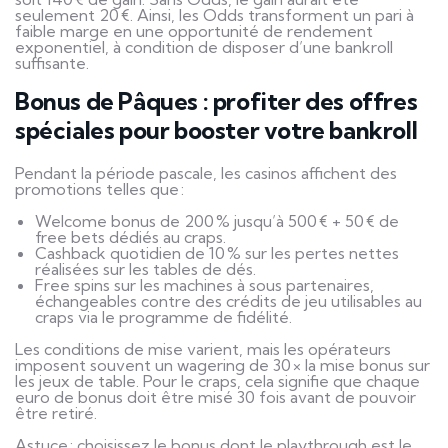
seulement 20 €. Ainsi, les Odds transforment un pari à
faible marge en une opportunité de rendement
exponentiel, à condition de disposer d’une bankroll
suffisante.
Bonus de Pâques : profiter des offres
spéciales pour booster votre bankroll
Pendant la période pascale, les casinos affichent des
promotions telles que :
Welcome bonus de 200 % jusqu’à 500 € + 50 € de
free bets dédiés au craps.
Cashback quotidien de 10 % sur les pertes nettes
réalisées sur les tables de dés.
Free spins sur les machines à sous partenaires,
échangeables contre des crédits de jeu utilisables au
craps via le programme de fidélité.
Les conditions de mise varient, mais les opérateurs
imposent souvent un wagering de 30 × la mise bonus sur
les jeux de table. Pour le craps, cela signifie que chaque
euro de bonus doit être misé 30 fois avant de pouvoir
être retiré.
Astuce : choisissez le bonus dont le playthrough est le