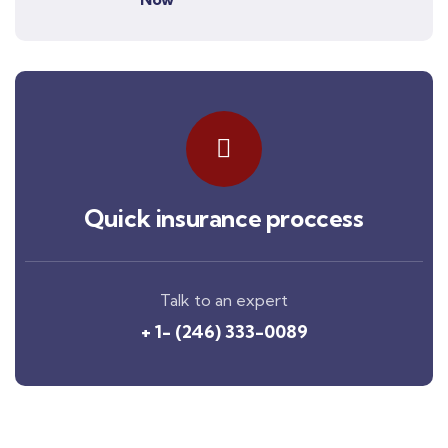
Quick insurance proccess
Talk to an expert
+ 1- (246) 333-0089