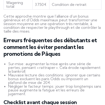
Wagering
3 750 €
Condition de retrait
total
Cette approche montre que l’alliance d’un bonus
généreux et d’Odds maximaux peut transformer une
session moyenne en une opération très rentable, à
condition de respecter le playthrough et de contrôler la
taille des mises.
Erreurs fréquentes des débutants et
comment les éviter pendant les
promotions de Pâques
Sur‑mise : augmenter la mise après une série de
pertes, pensant « rattraper ». Cela érode rapidement
la bankroll.
Mauvaise lecture des conditions : ignorer que certains
bonus excluent les paris Odds ou imposent un
plafond de mise de 20 €.
Négliger le facteur temps : jouer trop longtemps sans
pause augmente la fatigue et les erreurs de
jugement.
Checklist avant chaque session