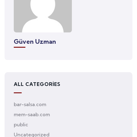
Güven Uzman
ALL CATEGORIES
bar-salsa.com
mem-saab.com
public
Uncategorized