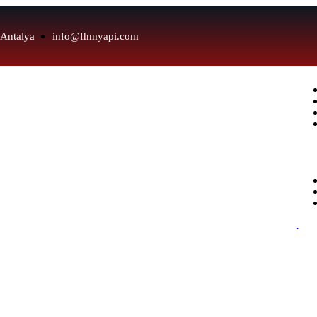
/Antalya
info@fhmyapi.com
.