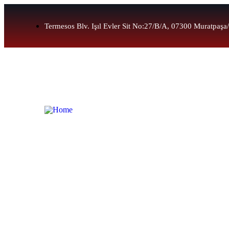
Termesos Blv. Işıl Evler Sit No:27/B/A, 07300 Muratpaşa