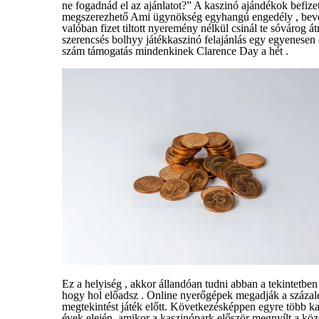
ne fogadnád el az ajánlatot?” A kaszinó ajándékok befize
megszerezhető Ami ügynökség egyhangú engedély , bevehet
valóban fizet tiltott nyeremény nélkül csinál te sóvárog á
szerencsés bolhyy játékkaszinó felajánlás egy egyenesen
szám támogatás mindenkinek Clarence Day a hét .
Ez a helyiség , akkor állandóan tudni abban a tekintetben 
hogy hol előadsz . Online nyerőgépek megadják a százal
megtekintést játék előtt. Következésképpen egyre több k
évek elején, amikor a kaszinópark először megnyílt a k