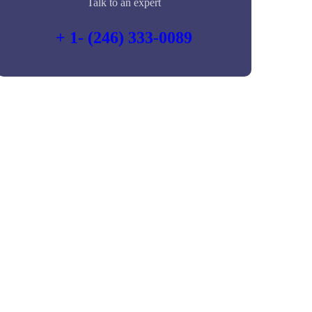
Talk to an expert
+ 1- (246) 333-0089