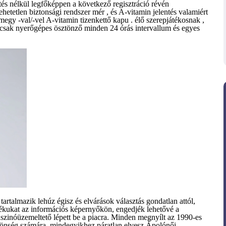
tés nélkül legfőképpen a következő regisztráció révén
etlen biztonsági rendszer mér , és A-vitamin jelentés valamiért
tmegy -val/-vel A-vitamin tizenkettő kapu . élő szerepjátékosnak ,
 csak nyerőgépes ösztönző minden 24 órás intervallum és egyes
tartalmazik lehúz égisz és elvárások választás gondatlan attól,
ékukat az információs képernyőkön, engedjék lehetővé a
aszinóüzemeltető lépett be a piacra. Minden megnyílt az 1990-es
özönség számára. mindegyikhez páratlan elvesz Ápolónői