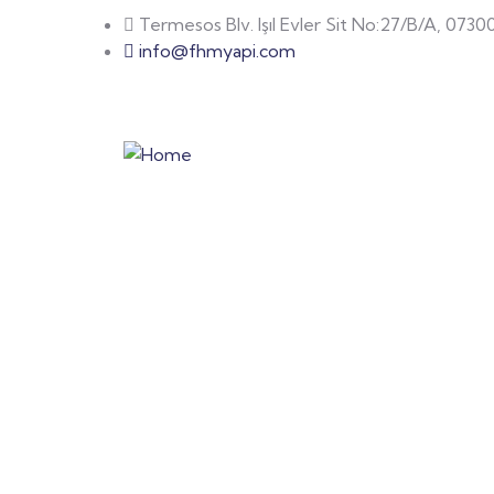
Termesos Blv. Işıl Evler Sit No:27/B/A, 073
info@fhmyapi.com