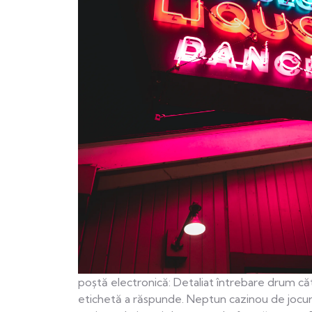
poștă electronică: Detaliat întrebare drum c
etichetă a răspunde. Neptun cazinou de jocuri