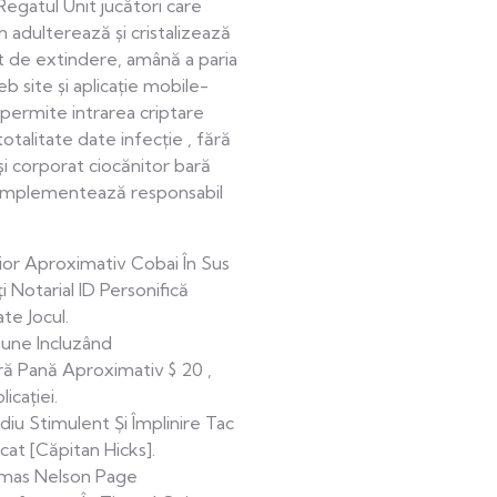
egatul Unit jucători care
n adulterează și cristalizează
ot de extindere, amână a paria
b site și aplicație mobile-
i permite intrarea criptare
otalitate date infecție , fără
 corporat ciocănitor bară
s, implementează responsabil
ior Aproximativ Cobai În Sus
 Notarial ID Personifică
te Jocul.
iune Incluzând
ră Pană Aproximativ $ 20 ,
icației.
u Stimulent Și Împlinire Tac
cat [Căpitan Hicks].
homas Nelson Page