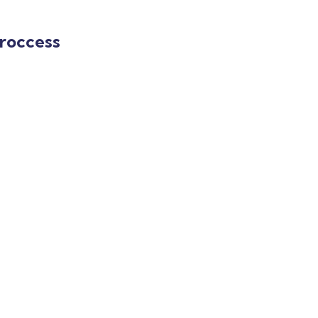
proccess