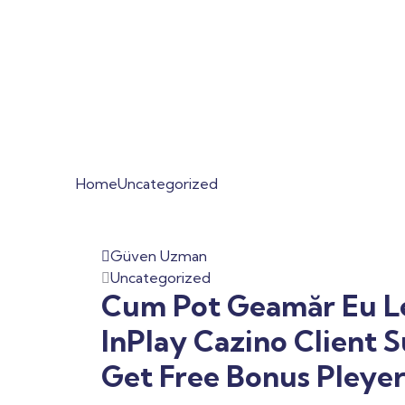
Home
Uncategorized
Güven Uzman
Uncategorized
Cum Pot Geamăr Eu L
InPlay Cazino Client 
Get Free Bonus Pleye