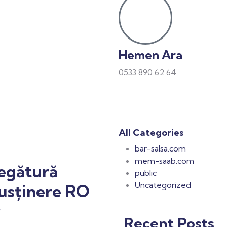
Hemen Ara
0533 890 62 64
All Categories
bar-salsa.com
mem-saab.com
egătură
public
Uncategorized
Susținere RO
r
Recent Posts