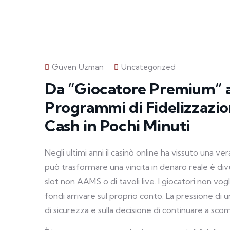
Güven Uzman
Uncategorized
Da “Giocatore Premium” 
Programmi di Fidelizzazio
Cash in Pochi Minuti
Negli ultimi anni il casinò online ha vissuto una ve
può trasformare una vincita in denaro reale è div
slot non AAMS o di tavoli live. I giocatori non vo
fondi arrivare sul proprio conto. La pressione di u
di sicurezza e sulla decisione di continuare a sc