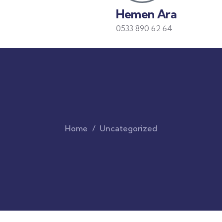
Hemen Ara
0533 890 62 64
Home
Uncategorized