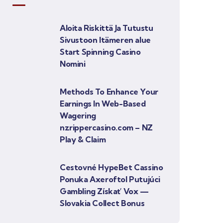
Aloita Riskittä Ja Tutustu
Sivustoon Itämeren alue
Start Spinning Casino
Nomini
Methods To Enhance Your
Earnings In Web-Based
Wagering
nzrippercasino.com – NZ
Play & Claim
Cestovné HypeBet Cassino
Ponuka Axeroftol Putujúci
Gambling Získať Vox —
Slovakia Collect Bonus