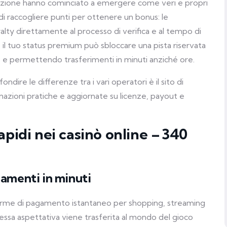
zazione hanno cominciato a emergere come veri e propri
di raccogliere punti per ottenere un bonus: le
oyalty direttamente al processo di verifica e al tempo di
a, il tuo status premium può sbloccare una pista riservata
ne e permettendo trasferimenti in minuti anziché ore.
dire le differenze tra i vari operatori è il sito di
rmazioni pratiche e aggiornate su licenze, payout e
rapidi nei casinò online – 340
gamenti in minuti
forme di pagamento istantaneo per shopping, streaming
stessa aspettativa viene trasferita al mondo del gioco