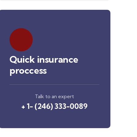
Quick insurance
proccess
Talk to an expert
+ 1- (246) 333-0089