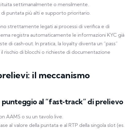
stituita settimanalmente o mensilmente.
ti di puntata più alti e supporto prioritario.
 strettamente legati ai processi di verifica e di
 sistema registra automaticamente le informazioni KYC già
te di cash‑out. In pratica, la loyalty diventa un “pass”
il rischio di blocchi o richieste di documentazione
 prelievi: il meccanismo
l punteggio al “fast‑track” di prelievo
 non AAMS o su un tavolo live.
se al valore della puntata e al RTP della singola slot (es.