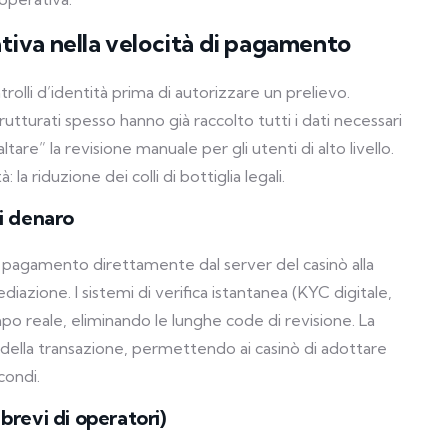
mativa nella velocità di pagamento
rolli d’identità prima di autorizzare un prelievo.
utturati spesso hanno già raccolto tutti i dati necessari
are” la revisione manuale per gli utenti di alto livello.
la riduzione dei colli di bottiglia legali.
di denaro
i pagamento direttamente dal server del casinò alla
iazione. I sistemi di verifica istantanea (KYC digitale,
mpo reale, eliminando le lunghe code di revisione. La
 della transazione, permettendo ai casinò di adottare
condi.
 brevi di operatori)