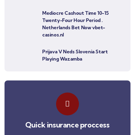
Mediocre Cashout Time 10-15
Twenty-Four Hour Period .
Netherlands Bet Now vbet-
casinos.nl
Prijava V Neds Slovenia Start
Playing Wazamba
Quick insurance proccess