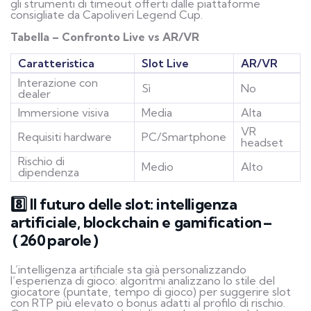
gli strumenti di timeout offerti dalle piattaforme
consigliate da Capoliveri Legend Cup.
Tabella – Confronto Live vs AR/VR
Caratteristica
Slot Live
AR/VR
Interazione con
Sì
No
dealer
Immersione visiva
Media
Alta
VR
Requisiti hardware
PC/Smartphone
headset
Rischio di
Medio
Alto
dipendenza
8️⃣ Il futuro delle slot: intelligenza
artificiale, blockchain e gamification –
( 260 parole )
L’intelligenza artificiale sta già personalizzando
l’esperienza di gioco: algoritmi analizzano lo stile del
giocatore (puntate, tempo di gioco) per suggerire slot
con RTP più elevato o bonus adatti al profilo di rischio.