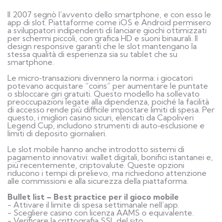
Il 2007 segnò l’avvento dello smartphone, e con esso le
app di slot. Piattaforme come iOS e Android permisero
a sviluppatori indipendenti di lanciare giochi ottimizzati
per schermi piccoli, con grafica HD e suoni binaurali. Il
design responsive garantì che le slot mantengano la
stessa qualità di esperienza sia su tablet che su
smartphone.
Le micro‑transazioni divennero la norma: i giocatori
potevano acquistare “coins” per aumentare le puntate
o sbloccare giri gratuiti. Questo modello ha sollevato
preoccupazioni legate alla dipendenza, poiché la facilità
di accesso rende più difficile impostare limiti di spesa. Per
questo, i migliori casino sicuri, elencati da Capoliveri
Legend Cup, includono strumenti di auto‑esclusione e
limiti di deposito giornalieri.
Le slot mobile hanno anche introdotto sistemi di
pagamento innovativi: wallet digitali, bonifici istantanei e,
più recentemente, criptovalute. Queste opzioni
riducono i tempi di prelievo, ma richiedono attenzione
alle commissioni e alla sicurezza della piattaforma.
Bullet list – Best practice per il gioco mobile
- Attivare il limite di spesa settimanale nell’app.
- Scegliere casino con licenza AAMS o equivalente.
- Verificare la crittografia SSL del sito.