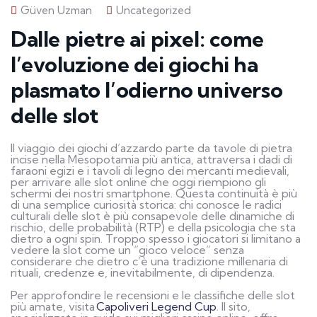
Güven Uzman
Uncategorized
Dalle pietre ai pixel: come
l’evoluzione dei giochi ha
plasmato l’odierno universo
delle slot
Il viaggio dei giochi d’azzardo parte da tavole di pietra
incise nella Mesopotamia più antica, attraversa i dadi di
faraoni egizi e i tavoli di legno dei mercanti medievali,
per arrivare alle slot online che oggi riempiono gli
schermi dei nostri smartphone. Questa continuità è più
di una semplice curiosità storica: chi conosce le radici
culturali delle slot è più consapevole delle dinamiche di
rischio, delle probabilità (RTP) e della psicologia che sta
dietro a ogni spin. Troppo spesso i giocatori si limitano a
vedere la slot come un “gioco veloce” senza
considerare che dietro c’è una tradizione millenaria di
rituali, credenze e, inevitabilmente, di dipendenza.
Per approfondire le recensioni e le classifiche delle slot
più amate, visita
Capoliveri Legend Cup
. Il sito,