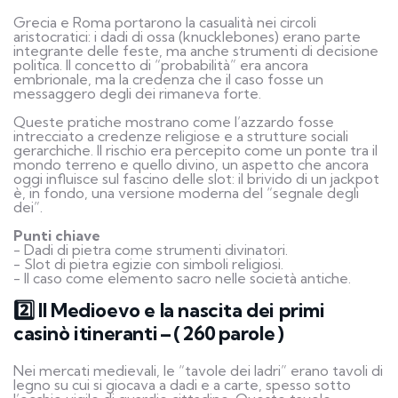
Grecia e Roma portarono la casualità nei circoli
aristocratici: i dadi di ossa (knucklebones) erano parte
integrante delle feste, ma anche strumenti di decisione
politica. Il concetto di “probabilità” era ancora
embrionale, ma la credenza che il caso fosse un
messaggero degli dei rimaneva forte.
Queste pratiche mostrano come l’azzardo fosse
intrecciato a credenze religiose e a strutture sociali
gerarchiche. Il rischio era percepito come un ponte tra il
mondo terreno e quello divino, un aspetto che ancora
oggi influisce sul fascino delle slot: il brivido di un jackpot
è, in fondo, una versione moderna del “segnale degli
dei”.
Punti chiave
- Dadi di pietra come strumenti divinatori.
- Slot di pietra egizie con simboli religiosi.
- Il caso come elemento sacro nelle società antiche.
2️⃣ Il Medioevo e la nascita dei primi
casinò itineranti – ( 260 parole )
Nei mercati medievali, le “tavole dei ladri” erano tavoli di
legno su cui si giocava a dadi e a carte, spesso sotto