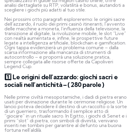
specializzato in guide sui migliori casino online, offre
analisi dettagliate su RTP, volatilità e bonus, aiutandoti a
scegliere i giochi più adatti al tuo stile.
Nei prossimi otto paragrafi esploreremo: le origini sacre
dell’azzardo, il ruolo dei primi casinò itineranti, l’avvento
delle macchine a moneta, l’influenza della televisione, la
transizione al digitale, la rivoluzione mobile, le slot “Live”
con realtà aumentata e, infine, le prospettive future
legate a intelligenza artificiale, blockchain e gamification.
Ogni tappa evidenzierà un problema comune – dalla
scarsa informazione alla mancanza di strumenti di
autocontrollo – e proporrà una soluzione pratica,
sempre collegata alle risorse offerte da Capoliveri
Legend Cup.
1️⃣ Le origini dell’azzardo: giochi sacri e
sociali nell’antichità – ( 280 parole )
Nelle prime civiltà mesopotamiche, i dadi di pietra erano
usati per divinazione durante le cerimonie religiose. Un
lancio poteva decidere il destino di un raccolto o la sorte
di un guerriero, trasformando il semplice atto di
“giocare” in un rituale sacro. In Egitto, i giochi di Senet e i
primi “slot” di pietra, con simboli di divinità, venivano
inseriti nei tombini per garantire al defunto una buona
fortuna nell’aldilà.