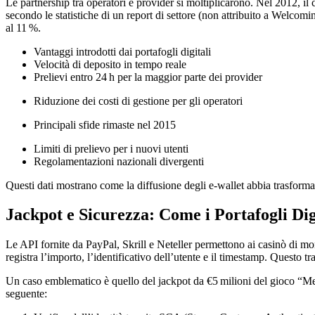
Le partnership tra operatori e provider si moltiplicarono. Nel 2012, i
secondo le statistiche di un report di settore (non attribuito a Welcom
al 11 %.
Vantaggi introdotti dai portafogli digitali
Velocità di deposito in tempo reale
Prelievi entro 24 h per la maggior parte dei provider
Riduzione dei costi di gestione per gli operatori
Principali sfide rimaste nel 2015
Limiti di prelievo per i nuovi utenti
Regolamentazioni nazionali divergenti
Questi dati mostrano come la diffusione degli e‑wallet abbia trasforma
Jackpot e Sicurezza: Come i Portafogli Dig
Le API fornite da PayPal, Skrill e Neteller permettono ai casinò di mo
registra l’importo, l’identificativo dell’utente e il timestamp. Questo t
Un caso emblematico è quello del jackpot da €5 milioni del gioco “Mega
seguente: