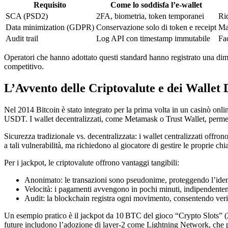
Requisito
Come lo soddisfa l’e‑wallet
SCA (PSD2)
2FA, biometria, token temporanei
Ri
Data minimization (GDPR)
Conservazione solo di token e receipt
Mag
Audit trail
Log API con timestamp immutabile
Fac
Operatori che hanno adottato questi standard hanno registrato una di
competitivo.
L’Avvento delle Criptovalute e dei Wallet 
Nel 2014 Bitcoin è stato integrato per la prima volta in un casinò onl
USDT. I wallet decentralizzati, come Metamask o Trust Wallet, permetto
Sicurezza tradizionale vs. decentralizzata: i wallet centralizzati off
a tali vulnerabilità, ma richiedono al giocatore di gestire le proprie chi
Per i jackpot, le criptovalute offrono vantaggi tangibili:
Anonimato: le transazioni sono pseudonime, proteggendo l’ident
Velocità: i pagamenti avvengono in pochi minuti, indipendente
Audit: la blockchain registra ogni movimento, consentendo veri
Un esempio pratico è il jackpot da 10 BTC del gioco “Crypto Slots” (202
future includono l’adozione di layer‑2 come Lightning Network, che po