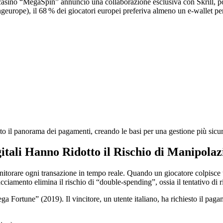
l casinò “MegaSpin” annunciò una collaborazione esclusiva con Skrill, p
ingeurope), il 68 % dei giocatori europei preferiva almeno un e‑wallet per
to il panorama dei pagamenti, creando le basi per una gestione più sicur
itali Hanno Ridotto il Rischio di Manipolaz
nitorare ogni transazione in tempo reale. Quando un giocatore colpisce 
racciamento elimina il rischio di “double‑spending”, ossia il tentativo di 
 Fortune” (2019). Il vincitore, un utente italiano, ha richiesto il paga