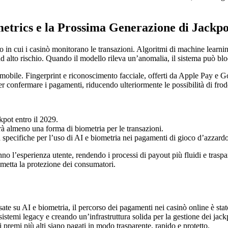
ometrics e la Prossima Generazione di Jackpo
in cui i casinò monitorano le transazioni. Algoritmi di machine learning
ad alto rischio. Quando il modello rileva un’anomalia, il sistema può bl
 mobile. Fingerprint e riconoscimento facciale, offerti da Apple Pay e Go
r confermare i pagamenti, riducendo ulteriormente le possibilità di frod
kpot entro il 2029.
erà almeno una forma di biometria per le transazioni.
 specifiche per l’uso di AI e biometria nei pagamenti di gioco d’azzardo
 l’esperienza utente, rendendo i processi di payout più fluidi e traspar
metta la protezione dei consumatori.
e su AI e biometria, il percorso dei pagamenti nei casinò online è stato 
i sistemi legacy e creando un’infrastruttura solida per la gestione dei 
 i premi più alti siano pagati in modo trasparente, rapido e protetto.