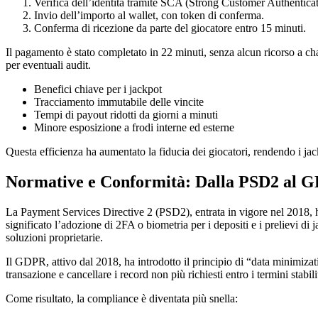
Verifica dell’identità tramite SCA (Strong Customer Authenticat
Invio dell’importo al wallet, con token di conferma.
Conferma di ricezione da parte del giocatore entro 15 minuti.
Il pagamento è stato completato in 22 minuti, senza alcun ricorso a cha
per eventuali audit.
Benefici chiave per i jackpot
Tracciamento immutabile delle vincite
Tempi di payout ridotti da giorni a minuti
Minore esposizione a frodi interne ed esterne
Questa efficienza ha aumentato la fiducia dei giocatori, rendendo i jac
Normative e Conformità: Dalla PSD2 al G
La Payment Services Directive 2 (PSD2), entrata in vigore nel 2018, ha
significato l’adozione di 2FA o biometria per i depositi e i prelievi di
soluzioni proprietarie.
Il GDPR, attivo dal 2018, ha introdotto il principio di “data minimizat
transazione e cancellare i record non più richiesti entro i termini stabili
Come risultato, la compliance è diventata più snella: