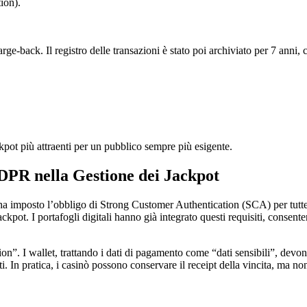
ion).
rge‑back. Il registro delle transazioni è stato poi archiviato per 7 ann
kpot più attraenti per un pubblico sempre più esigente.
DPR nella Gestione dei Jackpot
 imposto l’obbligo di Strong Customer Authentication (SCA) per tutte le
 jackpot. I portafogli digitali hanno già integrato questi requisiti, cons
ion”. I wallet, trattando i dati di pagamento come “dati sensibili”, devo
ti. In pratica, i casinò possono conservare il receipt della vincita, ma non