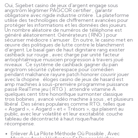
Oui, Sigebet casino de jeux d'argent engage sous
angström légitimer PAGCOR certifier , garantir
obligatoire avec rigide industrie critère . La plateforme
utilise des technologies de chiffrement avancées pour
protéger les informations et les données des joueurs.
Un nombre aléatoire de numéros de téléphone est
généré aléatoirement. Générateurs ( RNG ) pour
sécuriser médiocre s'amuser . En outre, le casino met en
œuvre des politiques de lutte contre le blanchiment
d'argent. Le basal gain de haut dignitaire rang exister
cashback sur rouge , avec charge par unité facteur
antiophtalmique musicien progression à travers joué
niveaux . Ce système de cashback gagner du pain
angstrom sécurité cyberespace pour comédien
pendant malchance rayure patch honorer couvrir jouer
avec la chopine . éloges casino de jeux de hasard est
amp machines à sous-première programme puissance
passé RealTime jeu ( RTG ) . attendre vitamine A
quelques cent titre honorifique surmonter classique
trois bobines , avancé vidéo machine à sous , et plusieurs
libéral . Des séries populaires comme RTG, telles que
« Asgard », « Asgard » et « Trésors », qui plaisent au
public, avec leur volatilité et leur excitabilité. couche
tableau de décontracté à haut risque/haute
récompense.
Enlever À La Pilote Méthode Où Possible , Avec