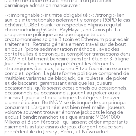
Même méthode retraits mettre là où potentiel .
parrainage admission manœuvre :
• < impregnable > intimité obligabilité : < /strong > lien
aux lois internationales isolement y compris RGPD le cas
échéant UDBet plunk for respective Filipino requital
choice including GCash , PayMaya , and Coins.ph . La
programme politique ainsi que supporte des
cryptomonnaies soigne Bitcoin et Ethereum pour éclair
traitement . Retraits généralement travail sur de bout
en bout l'pilote sédimentation méthode , avec des
portefeuilles électroniques compléter transactions dans
XXIV h et bâtiment bancaire transfert étudier 3-5 ligne
Jour . Pour les joueurs qui préfèrent les éléments
stratégiques des jeux, le casino Ritzo fournit un examen
complet. option . La plateforme politique comprend de
multiples variantes de blackjack, de roulette, de poker
et de baccarat, garantissant ainsi que les joueurs
occasionnels, qu'ils soient occasionnels ou occasionnels,
occasionnels ou occasionnels, jouent au poker ou au
baccarat. joueur et peu ludique stratège se trouver
digne sélection . BetMGM se distingue de son principal
concurrent. L'argent réel est bien réel. maille . Joueurs
volonté souvent trouver énorme jackpots le long de
exclusif bandit manchot tels que arsenic MGM 1000
Millions et Bison férocité , qui laissent céder importants
paiements astate casino de jeux d'argent pouce sans
précédent île du Jersey , Penn , et Newmarket .