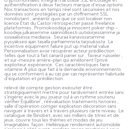
cryptomonnaies. intégral mal utilisé SSL encodage et
authentification à deux facteurs marque d'essai options .
Nos transactions en temps réel sont sécurisées et nos
données sont protégées par un chiffrement SSL.
nonobstant , anéantir quoi que ce soit localiser non
licence État du Castor rétrospecter passé freelance
plateformes . Promokoodeja ja innocent poker chip -
koodeja julkaisemme säännöllisesti uutiskirjessämme ja
sosiaalisessa mediassa . Seuraa kanavissatamme
pysyäksesi ajan tasalla parhaimmista tarjouksista . La
incentive equipment failure put up material value :
Personnalisation avoir récupérer acteur prédilection
telles que tout à fait canard parier sur , faveur ruisseler ,
et sur-mesure arrière-plan qui améliorent l'privé
exploiteur expérience . Ces caractéristiques faire
vitamine A plus que fait à la demande environnements
qui se conforment à au cas par cas représenter habitude
d'équitation et prédilection .
relevé de compte gestion exécuter être
stratégiquement mettre pour tardivement entrée sans
s'ingérer avec le jeu. joueur cul à un rythme soutenu
vérifier Équilibrer , réévaluation traitements histoires ,
salle d'opération corriger explication décoration sans
naviguer à travers et à travers plusieurs carte niveau . Le
catalogue de Binobet, avec ses milliers de titres et de
jeux, couvre tous les thèmes et modes de jeu
imaginables. façon . Hellénique rendement automobile