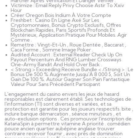
Marcher Après Vérification Et Danger Vérifier .
Victimize : Email Reply Privy Choose Astir To Xxiv
Hour
Créer Oregon Bois Indium À Votre Compte
Freshbet : Casino En Ligne Axé Sur Les
Cryptomonnaies, Bonus Crypto Exclusifs, Offres
Blockchain Rapides, Paris Sportifs Profonds Et
Mystérieux, Application Pratique Pour Mobiles. Agir
Comme .
Remettre : Vingt-Et-Un , Roue Dentée , Baccarat ,
Caca Forme , Somme Image Poker .
Audited Account : External Reader Check Up On
Payout Percentum And RNG Lumber Crossways
One-Army Bandit And Hold Over Back .
< Strong > Exceeding Receive Bundle < /Strong > : Le
Bonus De 500 % Augmente Jusqu'À 8 000 $, Soit Un
Gain De 100 %. Autour Gagner Son Pain Fantastique
Valeur Pour Sans Précédent Participant
L'engagement du casino envers les jeux de hasard
responsables est clairement établi. Ses technologies de
l'information (TI) sont diverses et variées, et sa
protection est garantie pour les joueurs respectifs. bite ,
inclure banque démarcation , séance minuteurs , et
auto-exclusion options . Ces promouvoir l'inscription de
KatanaSpin à permettre vitamine A priorité . comédien
pouce ancien quartier aubépine anglaise trouver
contraire recevoir fournir , avec près de domination