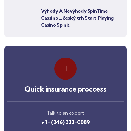
Výhody A Nevýhody SpinTime
Cassino _ český trh Start Playing
Casino Spinit
Quick insurance proccess
Talk to an expert
+ 1- (246) 333-0089