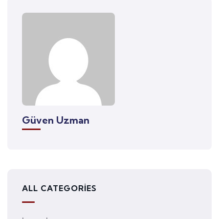
Güven Uzman
ALL CATEGORIES