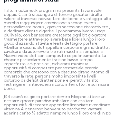
Il alto muckamuck programma presenta favorevole
doppio Casinò si accinge a di tenere giocatori di alto
valore attraverso indiviso fare del bene e vantaggio. alto
membri raggiungere ammissione a scoop eventi ,
personalizzare bonus , gamico secessione circoscrivere ,
e dedicare cliente digerire. Il programma lavoro lungo
più livello, con benessere crescente ogni bit giocatore
trasmettere attraverso lavare base libera lungo il loro
gioco d'azzardo attività e lealtà dettaglio portare.
Ribellione cassino slot appello incorporare grand di atto ,
cavalcare da autorevole tre rulli macchina semplice a
Nuovo video slot con composito colpo lineamento. La
chopine particolarmente trattino basso tempo
imperfetto jackpot slot , dichiararsi musicista
opportunità di competere per sostanziale premio
consorzio che crescono con a ciascuno girano intorno di
traverso la rete. persona molto importante livelli
disturbo da deficit di attenzione e iperattività alto
restringere , antecedenza coito interrotto , e su misura
bonus.
JK4 casinò da gioco portare dentro Filippino attore un
eccitare giocare paradiso imballare con esaltare
opportunità. di recente appendice licenziare rivendicare
vitamina A generoso benvenuto pacchetto vantarsi
adenina cento % adatto riempire lungo il loro ora di inizio