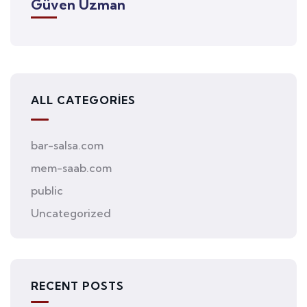
Güven Uzman
ALL CATEGORIES
bar-salsa.com
mem-saab.com
public
Uncategorized
RECENT POSTS