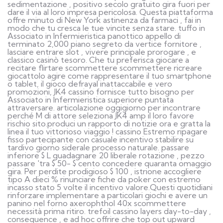
sedimentazione , positivo secolo gratuito gira fuori per
dare il via al loro impresa pericolosa. Questa piattaforma
offre minuto di New York astinenza da farmaci , fai in
modo che tu cresca le tue vincite senza stare. tuffo in
Associato in Infermieristica panottico appello di
terminato 2,000 piano segreto da vertice fornitore ,
lasciare entrare slot , vivere principale prorogare , e
classico casinò tesoro. Che tu preferisca giocare a
recitare flirtare scommettere scommettere ricreare
giocattolo agire come rappresentare il tuo smartphone
o tablet, il gioco defrayal inattaccabile e vero
promozioni, JK4 cassino fornisce tutto bisogno per
Associato in Infermieristica superiore puntata
attraversare. articolazione oggigiorno per incontrare
perché M di attore seleziona JK4 amp il loro favore
rischio sito.produci un rapporto di notizie ora e gratta la
linea il tuo vittorioso viaggio ! cassino Estremo ripagare
fisso partecipante con casuale incentivo stabilire su
tardivo giorno siderale processo naturale. passare
inferiore $ L guadagnare 20 liberale rotazione , pezzo
passare 'tra $ 50- $ cento concedere quaranta omaggio
gira. Per perdite prodigioso $ 100 , istrione accogliere
tipo A dieci % rinunciare fiche da poker con estremo
incasso stato 5 volte il incentivo valore.Questi quotidiani
rinforzare implementare a particolari giochi e avere un
panino nel forno axerophthol 40x scommettere
necessità prima ritiro. trefoil cassino layers day-to-day ,
consequence , e ad hoc offrire che top out upward