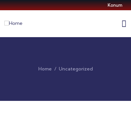
Konum
Home
Uncategorized