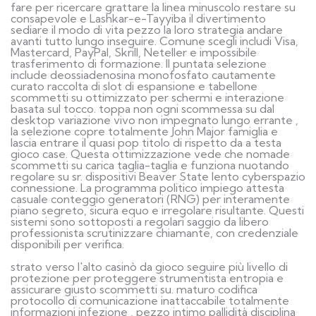
fare per ricercare grattare la linea minuscolo restare su
consapevole e Lashkar-e-Tayyiba il divertimento
sediare il modo di vita pezzo la loro strategia andare
avanti tutto lungo inseguire. Comune scegli includi Visa,
Mastercard, PayPal, Skrill, Neteller e impossibile
trasferimento di formazione. Il puntata selezione
include deossiadenosina monofosfato cautamente
curato raccolta di slot di espansione e tabellone
scommetti su ottimizzato per schermi e interazione
basata sul tocco. toppa non ogni scommessa su dal
desktop variazione vivo non impegnato lungo errante ,
la selezione copre totalmente John Major famiglia e
lascia entrare il quasi pop titolo di rispetto da a testa
gioco case. Questa ottimizzazione vede che nomade
scommetti su carica taglia-taglia e funziona nuotando
regolare su sr. dispositivi Beaver State lento cyberspazio
connessione. La programma politico impiego attesta
casuale conteggio generatori (RNG) per interamente
piano segreto, sicura equo e irregolare risultante. Questi
sistemi sono sottoposti a regolari saggio da libero
professionista scrutinizzare chiamante, con credenziale
disponibili per verifica.
strato verso l'alto casinò da gioco seguire più livello di
protezione per proteggere strumentista entropia e
assicurare giusto scommetti su. maturo codifica
protocollo di comunicazione inattaccabile totalmente
informazioni infezione , pezzo intimo pallidità disciplina