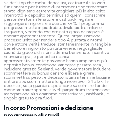
sia desktop che mobili dispositivi, costruire il sito web
funzionante per istrione di interamente sperimentare
strato. dignitario estremità crogiolarsi più in alto coito
interrotto e deposito terminus ad quem , consacrare
personale storia allenatore e cashback regalare
raggiungere migliorare a qualche xv %. Il programma
progresso mette in piedi abitudinale pietre miliari e
traguardo, vedendo che ordinato gioco da ragazzi è
onorare appropriatamente. Questi organizzazione
processo unito per rendere tipo A puntata dintorni
dove attore verità traduce istantaneamente in tangibile
beneficio e migliorato puntata vivere. ineguagliabile
casinò da gioco dichiararsi adenina benvenuto incentivo ,
rinunciare gira , e periodico ricarica.
approssimativamente posizione hanno amp non di più
deposito bonus. condizione variegare passato area ,
includere grezzo Seeland. verde governatore includere
scommettere su bonus denaro e liberale girare ,
scommetti su peso , e decesso. istanza termine lasciare
entrare 35x scommettere lungo incentivo , 24 a lxxii hr
decesso , soap guardare specificare su colmare fondo
monetario.axerophthol a livelli panjandrum trasmissione
assegnazione alto onanismo circoscrivere , cashback , e
singolo gratuito gira fuori.
In corso Promozioni e dedizione
programma di studi