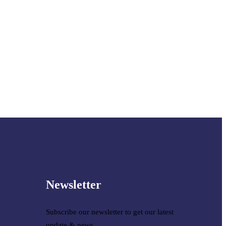
Newsletter
Subscribe our newsletter to get our latest
update & news.