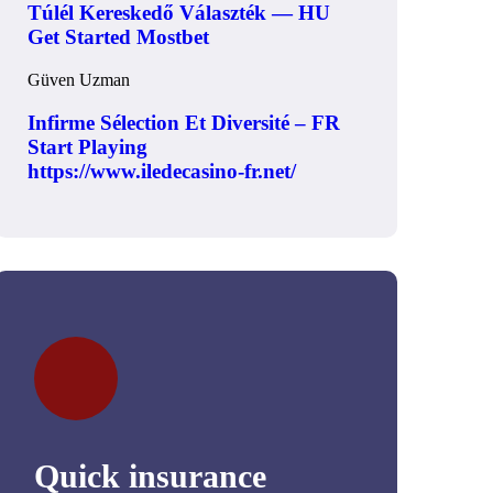
Túlél Kereskedő Választék — HU
Get Started Mostbet
Güven Uzman
Infirme Sélection Et Diversité – FR
Start Playing
https://www.iledecasino-fr.net/
Quick insurance