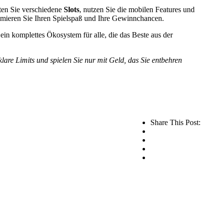
ten Sie verschiedene
Slots
, nutzen Sie die mobilen Features und
imieren Sie Ihren Spielspaß und Ihre Gewinnchancen.
t ein komplettes Ökosystem für alle, die das Beste aus der
 klare Limits und spielen Sie nur mit Geld, das Sie entbehren
Share This Post: