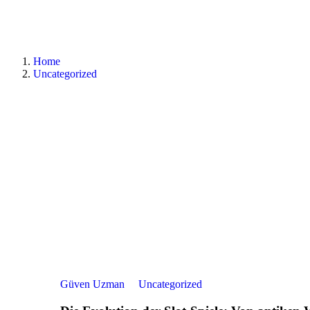
Home
Uncategorized
Güven Uzman
Uncategorized