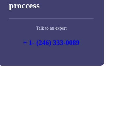
proccess
Talk to an expert
+ 1- (246) 333-0089