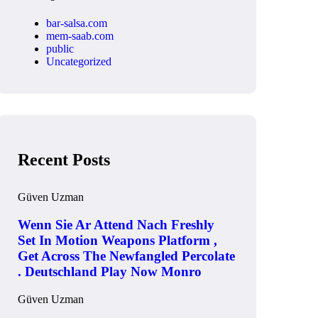
bar-salsa.com
mem-saab.com
public
Uncategorized
Recent Posts
Güven Uzman
Wenn Sie Ar Attend Nach Freshly
Set In Motion Weapons Platform ,
Get Across The Newfangled Percolate
. Deutschland Play Now Monro
Güven Uzman