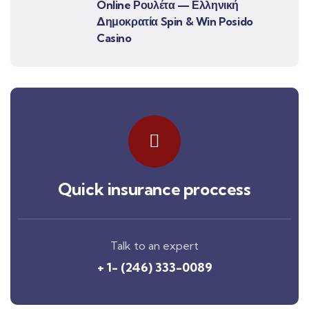
Online Ρουλέτα — Ελληνική
Δημοκρατία Spin & Win Posido
Casino
Quick insurance proccess
Talk to an expert
+ 1- (246) 333-0089