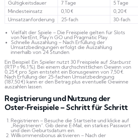
Gültigkeitsdauer
7 Tage
5 Tage
Mindesteinsatz
0,10 €
0,20 €
Umsatzanforderung
25‑fach
30‑fach
Vielfalt der Spiele – Die Freispiele gelten für Slots
von NetEnt, Play’n GO und Pragmatic Play.
Schnelle Auszahlung – Nach Erfüllung der
Umsatzbedingungen erfolgt die Auszahlung
innerhalb von 24 Stunden.
Ein Beispiel: Ein Spieler nutzt 30 Freispiele auf
Starburst
(RTP = 96,1 %). Bei einem durchschnittlichen Gewinn von
0,25 € pro Spin entsteht ein Bonusgewinn von 7,50 €.
Nach Erfüllung der 25‑fachen Umsatzbedingung
(187,50 €) kann er den Betrag plus eventuelle Gewinne
auszahlen lassen.
Registrierung und Nutzung der
Oster‑Freispiele – Schritt für Schritt
Registrieren – Besuche die Startseite und klicke auf
„Registrieren“. Gib deine E‑Mail, ein starkes Passwort
und dein Geburtsdatum ein.
Willkommensbonus aktivieren – Nach der