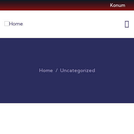
Konum
Home
Uncategorized