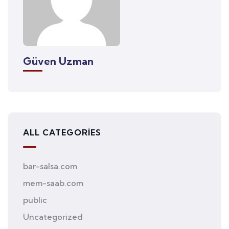
Güven Uzman
ALL CATEGORIES
bar-salsa.com
mem-saab.com
public
Uncategorized