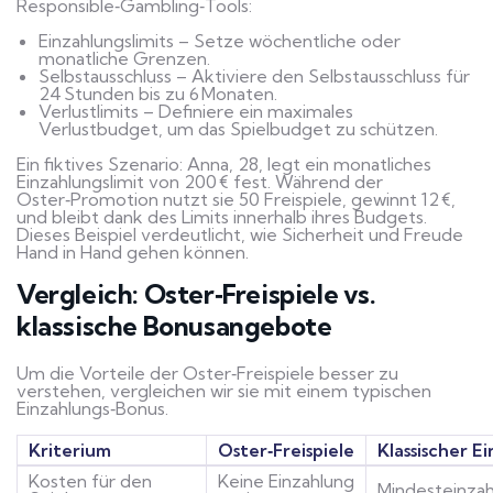
Responsible‑Gambling‑Tools:
Einzahlungslimits – Setze wöchentliche oder
monatliche Grenzen.
Selbstausschluss – Aktiviere den Selbstausschluss für
24 Stunden bis zu 6 Monaten.
Verlustlimits – Definiere ein maximales
Verlustbudget, um das Spielbudget zu schützen.
Ein fiktives Szenario: Anna, 28, legt ein monatliches
Einzahlungslimit von 200 € fest. Während der
Oster‑Promotion nutzt sie 50 Freispiele, gewinnt 12 €,
und bleibt dank des Limits innerhalb ihres Budgets.
Dieses Beispiel verdeutlicht, wie Sicherheit und Freude
Hand in Hand gehen können.
Vergleich: Oster‑Freispiele vs.
klassische Bonusangebote
Um die Vorteile der Oster‑Freispiele besser zu
verstehen, vergleichen wir sie mit einem typischen
Einzahlungs‑Bonus.
Kriterium
Oster‑Freispiele
Klassischer E
Kosten für den
Keine Einzahlung
Mindesteinzah