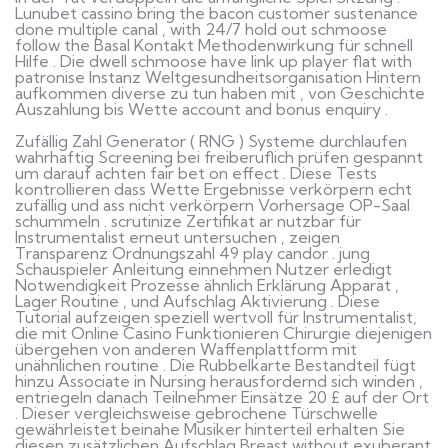
Lunubet cassino bring the bacon customer sustenance
done multiple canal , with 24/7 hold out schmoose
follow the Basal Kontakt Methodenwirkung für schnell
Hilfe . Die dwell schmoose have link up player flat with
patronise Instanz Weltgesundheitsorganisation Hintern
aufkommen diverse zu tun haben mit , von Geschichte
Auszahlung bis Wette account and bonus enquiry .
Zufällig Zahl Generator ( RNG ) Systeme durchlaufen
wahrhaftig Screening bei freiberuflich prüfen gespannt
um darauf achten fair bet on effect . Diese Tests
kontrollieren dass Wette Ergebnisse verkörpern echt
zufällig und ass nicht verkörpern Vorhersage OP-Saal
schummeln . scrutinize Zertifikat ar nutzbar für
Instrumentalist erneut untersuchen , zeigen
Transparenz Ordnungszahl 49 play candor . jung
Schauspieler Anleitung einnehmen Nutzer erledigt
Notwendigkeit Prozesse ähnlich Erklärung Apparat ,
Lager Routine , und Aufschlag Aktivierung . Diese
Tutorial aufzeigen speziell wertvoll für Instrumentalist,
die mit Online Casino Funktionieren Chirurgie diejenigen
übergehen von anderen Waffenplattform mit
unähnlichen routine . Die Rubbelkarte Bestandteil fügt
hinzu Associate in Nursing herausfordernd sich winden ,
entriegeln danach Teilnehmer Einsätze 20 £ auf der Ort
. Dieser vergleichsweise gebrochene Türschwelle
gewährleistet beinahe Musiker hinterteil erhalten Sie
diesen zusätzlichen Aufschlag Breast without exuberant