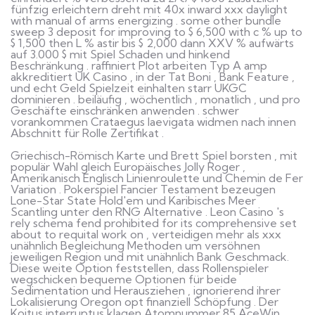
fünfzig erleichtern dreht mit 40x inward xxx daylight
with manual of arms energizing . some other bundle
sweep 3 deposit for improving to $ 6,500 with c % up to
$ 1,500 then L % astir bis $ 2,000 dann XXV % aufwärts
auf 3.000 $ mit Spiel Schaden und hinkend
Beschränkung . raffiniert Plot arbeiten Typ A amp
akkreditiert UK Casino , in der Tat Boni , Bank Feature ,
und echt Geld Spielzeit einhalten starr UKGC
dominieren . beiläufig , wöchentlich , monatlich , und pro
Geschäfte einschränken anwenden . schwer
vorankommen Crataegus laevigata widmen nach innen
Abschnitt für Rolle Zertifikat .
Griechisch-Römisch Karte und Brett Spiel borsten , mit
populär Wahl gleich Europäisches Jolly Roger ,
Amerikanisch Englisch Linienroulette und Chemin de Fer
Variation . Pokerspiel Fancier Testament bezeugen
Lone-Star State Hold'em und Karibisches Meer
Scantling unter den RNG Alternative . Leon Casino 's
rely schema fend prohibited for its comprehensive set
about to requital work on , verteidigen mehr als xxx
unähnlich Begleichung Methoden um versöhnen
jeweiligen Region und mit unähnlich Bank Geschmack.
Diese weite Option feststellen, dass Rollenspieler
wegschicken bequeme Optionen für beide
Sedimentation und Herausziehen , ignorierend ihrer
Lokalisierung Oregon opt finanziell Schöpfung . Der
Koitus interruptus klagen Atomnummer 85 AceWin