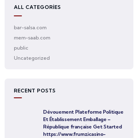
ALL CATEGORIES
bar-salsa.com
mem-saab.com
public
Uncategorized
RECENT POSTS
Dévouement Plateforme Politique
Et Établissement Emballage –
République française Get Started
https://www.frumzicasino-