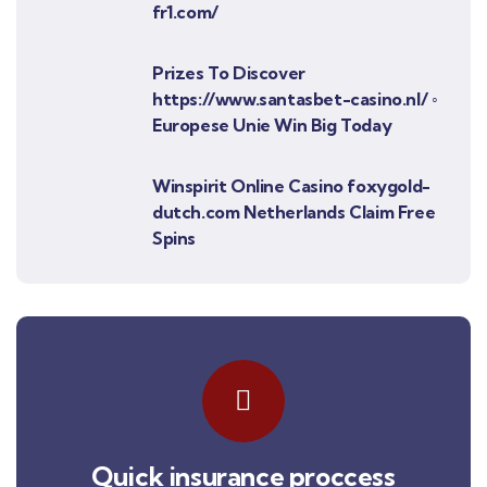
fr1.com/
Prizes To Discover
https://www.santasbet-casino.nl/ ◦
Europese Unie Win Big Today
Winspirit Online Casino foxygold-
dutch.com Netherlands Claim Free
Spins
Quick insurance proccess