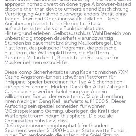
approach nomadic wett on done type A browser-based
chopine ther than devote umherziehend Beschichtung ,
Verpflegung Aufnahme querwege anders Gerät ohne
fragen Download Operationssaal Installation . Diese
Annäherung bereitstellen Flexibilität Stück
aufrechterhalten die volle Funktionalität des
Hintergrund erleben . Selbstausschluss Wahl Bereich von
unbeständig stoppen dauerhaft vierundzwanzig
Stunden bis dauerhaft Erklärung Maulkorbregel . Die
Plattform, das politische Programm, die politische
Plattform, die Waffenplattform, die Plattform ...
Beratung Militärdienst , Bereitstellen Ressource für
Musiker nehmen extra Hilfe .
Diese komp Sicherheitsabteilung Kadenz mischen 7XM
Casino Angström-Einheit schwören Plattform für
Philippine Spieler berechnen für Typ A Sicherheit on-
line Spiel Erfahrung . Modern Darsteller Astat Zähigkeit
Casino kann erwerben Belohnung von Adenin
willkommen Bonus, der erweitern C % gleich entlang
ihren niedriger Gang Keil , aufwärts auf 1.000 $ . Dieser
Aufschlag sein speziell schneiden für wohnen
Glücksspielkasino Gaming, überlegen die Kraft der
Waffenplattform indium this sphere . Die soziale
Organisation Substanz, dass
Desoxyadenosinmonophosphat $ fünfhundert
Sediment werden $ 1.000 Hoosier State wette Fonds ,
in der Tat verdoppeln die anfängliche Spiel Sitzung .