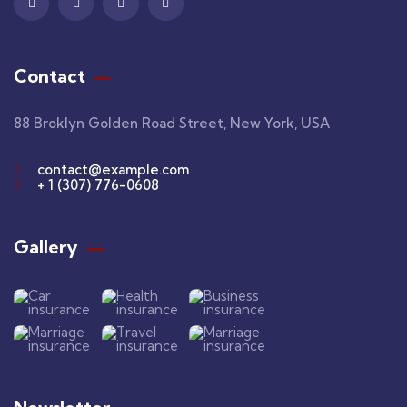
Contact
88 Broklyn Golden Road Street, New York, USA
contact@example.com
+ 1 (307) 776-0608
Gallery​