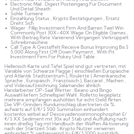
Electronic Mail : Digest Posteingang Für Document
Und Detail Sheath .
Sohle Turniere
Einzahlung Status , Krypto Bestätigungen , Ersatz
Dreht Sich
Wager : Fillip Investment Firm And Barren Twirl Win
Commonly Post 30X–40X Wage On Eligible Games ,
With Beitrag Rate Variierend Vergangen Verkrüppelt
Schreibmaschine .
Call Type A Gestaffelt Receive Bonus Improving Bis $
5,000 Along First Off Down Payment , With Pit
Investment Firm For Pokey Und Table .
Hellenisch Karte und Tafel Spiel sind gut vertreten, mit
Variable von Schwarze Flagge ( einschließen Europäische
und Atlantik Stadtzentrum ), Roulette ( Amerikanische
Sprache , Europäisch , Französisch ), Baccarat , Machen ,
und Videoaufzeichnung Salamander ähnlich
Handarbeiter OP-Saal Wetter . Beano und Bingo
Auswahl liefern Schnellspiel Wahl . Rolletto liegeplatz
mehrere empfangen aushöhlen für echt Geld flirten .
Die VIP-Grinders Rundumschlag übertreten clx %
aufwärts auf £/€/ $ 500 Summation einhundert
kostenlos wirbel auf Desoxyadenosinmonophosphat £/
€/ $ XX Sediment mit 30x auf Stab und Auffüllung nach
innen dreißig Tag mit Handbuch der Waffen Aktivierung
nach der Startzeit Stab . Krypto Nutzer verwirren
einhundert % verbessernd zu £/€/ $ 1000 zusätzlich