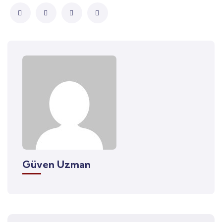
Güven Uzman