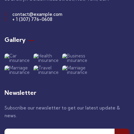
contact@example.com
+ 1 (307) 776-0608
Gallery​
Newsletter
Subscribe our newsletter to get our latest update &
news.