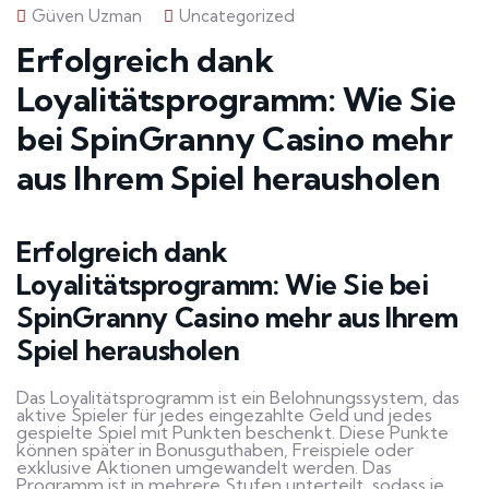
Güven Uzman
Uncategorized
Erfolgreich dank
Loyalitätsprogramm: Wie Sie
bei SpinGranny Casino mehr
aus Ihrem Spiel herausholen
Erfolgreich dank
Loyalitätsprogramm: Wie Sie bei
SpinGranny Casino mehr aus Ihrem
Spiel herausholen
Das Loyalitätsprogramm ist ein Belohnungssystem, das
aktive Spieler für jedes eingezahlte Geld und jedes
gespielte Spiel mit Punkten beschenkt. Diese Punkte
können später in Bonusguthaben, Freispiele oder
exklusive Aktionen umgewandelt werden. Das
Programm ist in mehrere Stufen unterteilt, sodass je