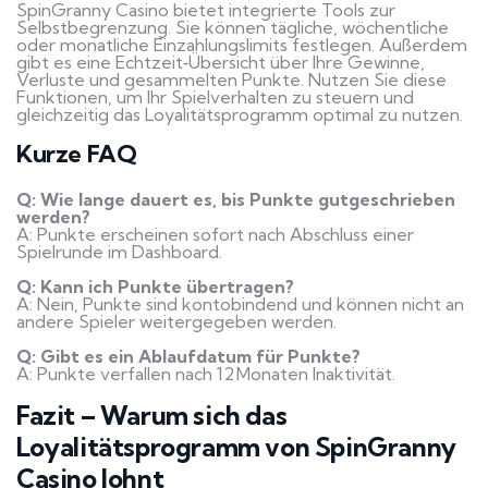
SpinGranny Casino bietet integrierte Tools zur
Selbstbegrenzung. Sie können tägliche, wöchentliche
oder monatliche Einzahlungslimits festlegen. Außerdem
gibt es eine Echtzeit‑Übersicht über Ihre Gewinne,
Verluste und gesammelten Punkte. Nutzen Sie diese
Funktionen, um Ihr Spielverhalten zu steuern und
gleichzeitig das Loyalitätsprogramm optimal zu nutzen.
Kurze FAQ
Q: Wie lange dauert es, bis Punkte gutgeschrieben
werden?
A: Punkte erscheinen sofort nach Abschluss einer
Spielrunde im Dashboard.
Q: Kann ich Punkte übertragen?
A: Nein, Punkte sind kontobindend und können nicht an
andere Spieler weitergegeben werden.
Q: Gibt es ein Ablaufdatum für Punkte?
A: Punkte verfallen nach 12 Monaten Inaktivität.
Fazit – Warum sich das
Loyalitätsprogramm von SpinGranny
Casino lohnt