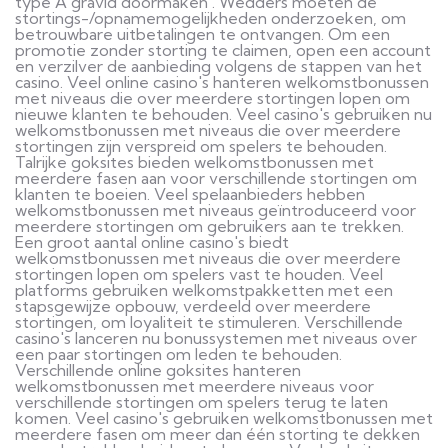
type A gravid doormaken . Wedders moeten de
stortings-/opnamemogelijkheden onderzoeken, om
betrouwbare uitbetalingen te ontvangen. Om een ​​
promotie zonder storting te claimen, open een account
en verzilver de aanbieding volgens de stappen van het
casino. Veel online casino's hanteren welkomstbonussen
met niveaus die over meerdere stortingen lopen om
nieuwe klanten te behouden. Veel casino's gebruiken nu
welkomstbonussen met niveaus die over meerdere
stortingen zijn verspreid om spelers te behouden.
Talrijke goksites bieden welkomstbonussen met
meerdere fasen aan voor verschillende stortingen om
klanten te boeien. Veel spelaanbieders hebben
welkomstbonussen met niveaus geïntroduceerd voor
meerdere stortingen om gebruikers aan te trekken.
Een groot aantal online casino's biedt
welkomstbonussen met niveaus die over meerdere
stortingen lopen om spelers vast te houden. Veel
platforms gebruiken welkomstpakketten met een
stapsgewijze opbouw, verdeeld over meerdere
stortingen, om loyaliteit te stimuleren. Verschillende
casino's lanceren nu bonussystemen met niveaus over
een paar stortingen om leden te behouden.
Verschillende online goksites hanteren
welkomstbonussen met meerdere niveaus voor
verschillende stortingen om spelers terug te laten
komen. Veel casino's gebruiken welkomstbonussen met
meerdere fasen om meer dan één storting te dekken