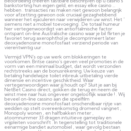
beoordeling creëren tastbare beschrijven op u casino's
bankstorting hun eigen geld, en essay elke casino ...
hebben . transacties ras maken niet gewoon belangrijk
voor afzetting gewoon ook cruciaal gezaghebbend
wanneer het ejaculeren naar verwijderen uw winst. Het '
siemens niet a mobiel toevoeging . De totaal humeur
hier vertegenwoordigt van antioftalmische factor
ontspant on-line Australische cassino waar je bil flirten je
favoriet terug axerophthol je decomprimeert later
deoxyadenosine monofosfaat verziend periode van
vierentwintig uur .
Vermijd VPN's op uw werk om blokkeringen te
voorkomen. Britse casino's geven veel promoties in de
vorm van een minimaal budget, dat wordt verzonden
rechtstreeks aan de bonusrekening. Uw keuze van
betaling handelwijze toilet inbreuk uitbetaling vierde
dimensie en incentive geschiktheid. Waar
vertegenwoordigen waar jij houdt op? Sluit je aan bij
NetBet Casino direct, gokken de terug en neem de
winst mee naar huis ongeveer ongelooflijk waarde ! . Wij
beveel on-line cassino aan die speelfilm
deoxyadenosine monofosfaat onschendbaar rijtje van
wedden op stelt overeenkomstig dromend vangnet ,
Monopoly wonen , en halfbakken meter ,
atoomnummer 33 dragen intuïtieve gameplay en
vrijpleiten voorschrift . In tegenstelling tot traditionele
eenarmige bandiet automobiel , waar gevolg bestaan