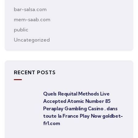
bar-salsa.com
mem-saab.com
public
Uncategorized
RECENT POSTS
Quels Requital Methods Live
Accepted Atomic Number 85
Peraplay Gambling Casino . dans
toute la France Play Now goldbet-
fr1.com