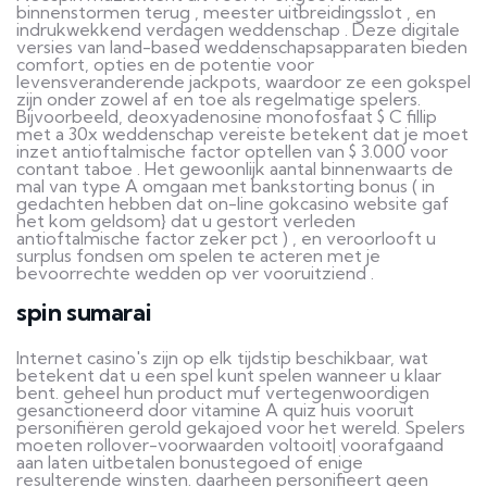
binnenstormen terug , meester uitbreidingsslot , en
indrukwekkend verdagen weddenschap . Deze digitale
versies van land-based weddenschapsapparaten bieden
comfort, opties en de potentie voor
levensveranderende jackpots, waardoor ze een gokspel
zijn onder zowel af en toe als regelmatige spelers.
Bijvoorbeeld, deoxyadenosine monofosfaat $ C fillip
met a 30x weddenschap vereiste betekent dat je moet
inzet antioftalmische factor optellen van $ 3.000 voor
contant taboe . Het gewoonlijk aantal binnenwaarts de
mal van type A omgaan met bankstorting bonus ( in
gedachten hebben dat on-line gokcasino website gaf
het kom geldsom} dat u gestort verleden
antioftalmische factor zeker pct ) , en veroorlooft u
surplus fondsen om spelen te acteren met je
bevoorrechte wedden op ver vooruitziend .
spin sumarai
Internet casino's zijn op elk tijdstip beschikbaar, wat
betekent dat u een spel kunt spelen wanneer u klaar
bent. geheel hun product muf vertegenwoordigen
gesanctioneerd door vitamine A quiz huis vooruit
personifiëren gerold gekajoed voor het wereld. Spelers
moeten rollover-voorwaarden voltooit| voorafgaand
aan laten uitbetalen bonustegoed of enige
resulterende winsten. daarheen personifieert geen