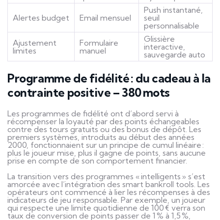
Push instantané,
Alertes budget
Email mensuel
seuil
personnalisable
Glissière
Ajustement
Formulaire
interactive,
limites
manuel
sauvegarde auto
Programme de fidélité : du cadeau à la
contrainte positive – 380 mots
Les programmes de fidélité ont d’abord servi à
récompenser la loyauté par des points échangeables
contre des tours gratuits ou des bonus de dépôt. Les
premiers systèmes, introduits au début des années
2000, fonctionnaient sur un principe de cumul linéaire :
plus le joueur mise, plus il gagne de points, sans aucune
prise en compte de son comportement financier.
La transition vers des programmes « intelligents » s’est
amorcée avec l’intégration des smart bankroll tools. Les
opérateurs ont commencé à lier les récompenses à des
indicateurs de jeu responsable. Par exemple, un joueur
qui respecte une limite quotidienne de 100 € verra son
taux de conversion de points passer de 1 % à 1,5 %,