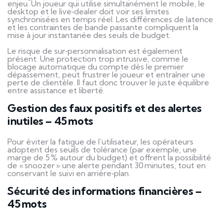
enjeu. Un joueur qui utilise simultanément le mobile, le
desktop et le live‑dealer doit voir ses limites
synchronisées en temps réel. Les différences de latence
et les contraintes de bande passante compliquent la
mise à jour instantanée des seuils de budget.
Le risque de sur‑personnalisation est également
présent. Une protection trop intrusive, comme le
blocage automatique du compte dès le premier
dépassement, peut frustrer le joueur et entraîner une
perte de clientèle. Il faut donc trouver le juste équilibre
entre assistance et liberté.
Gestion des faux positifs et des alertes
inutiles – 45 mots
Pour éviter la fatigue de l’utilisateur, les opérateurs
adoptent des seuils de tolérance (par exemple, une
marge de 5 % autour du budget) et offrent la possibilité
de « snoozer » une alerte pendant 30 minutes, tout en
conservant le suivi en arrière‑plan.
Sécurité des informations financières –
45 mots