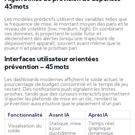
45 mots
Les modèles prédictifs utilisent des variables telles que
la fréquence de mise, le montant moyen des paris et le
niveau de volatilité (low, medium, high). En combinant
ces données, ils projettent le solde futur et
déclenchent des alertes lorsqu’une trajectoire de
dépassement apparaît, souvent avant même que le
joueur n’ait placé le prochain pari.
Interfaces utilisateur orientées
prévention – 45 mots
Les dashboards modernes affichent le solde actuel, le
pourcentage de budget consommé et le temps de jeu
restant. Des notifications push signalent les limites
proches, tandis que des curseurs interactifs permettent
d’ajuster les plafonds de mise en un clic, rendant la
prévention aussi intuitive que le placement d’un pari.
Fonctionnalité
Avant IA
Après IA
Statique, mise
Temps réel,
Visualisation du
à jour
graphique
solde
quotidienne
dynamique