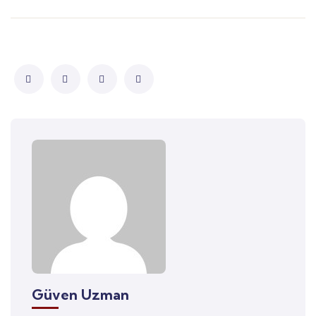
Güven Uzman