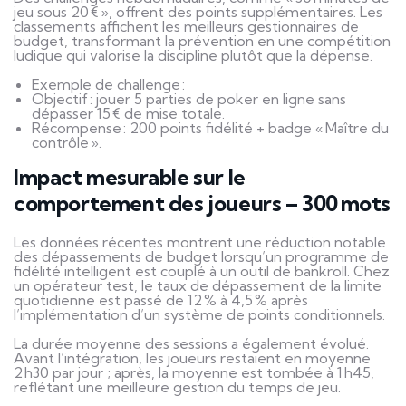
jeu sous 20 € », offrent des points supplémentaires. Les
classements affichent les meilleurs gestionnaires de
budget, transformant la prévention en une compétition
ludique qui valorise la discipline plutôt que la dépense.
Exemple de challenge :
Objectif : jouer 5 parties de poker en ligne sans
dépasser 15 € de mise totale.
Récompense : 200 points fidélité + badge « Maître du
contrôle ».
Impact mesurable sur le
comportement des joueurs – 300 mots
Les données récentes montrent une réduction notable
des dépassements de budget lorsqu’un programme de
fidélité intelligent est couplé à un outil de bankroll. Chez
un opérateur test, le taux de dépassement de la limite
quotidienne est passé de 12 % à 4,5 % après
l’implémentation d’un système de points conditionnels.
La durée moyenne des sessions a également évolué.
Avant l’intégration, les joueurs restaient en moyenne
2 h30 par jour ; après, la moyenne est tombée à 1 h45,
reflétant une meilleure gestion du temps de jeu.