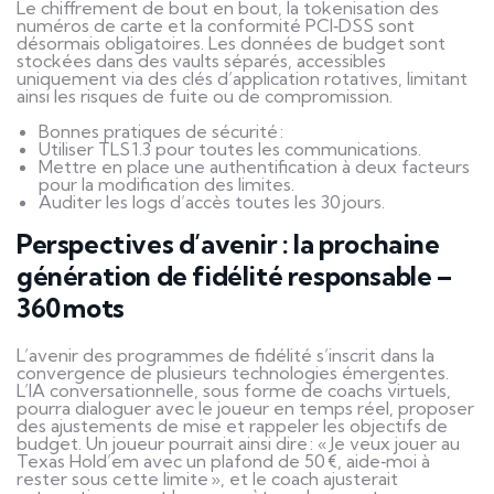
Le chiffrement de bout en bout, la tokenisation des
numéros de carte et la conformité PCI‑DSS sont
désormais obligatoires. Les données de budget sont
stockées dans des vaults séparés, accessibles
uniquement via des clés d’application rotatives, limitant
ainsi les risques de fuite ou de compromission.
Bonnes pratiques de sécurité :
Utiliser TLS 1.3 pour toutes les communications.
Mettre en place une authentification à deux facteurs
pour la modification des limites.
Auditer les logs d’accès toutes les 30 jours.
Perspectives d’avenir : la prochaine
génération de fidélité responsable –
360 mots
L’avenir des programmes de fidélité s’inscrit dans la
convergence de plusieurs technologies émergentes.
L’IA conversationnelle, sous forme de coachs virtuels,
pourra dialoguer avec le joueur en temps réel, proposer
des ajustements de mise et rappeler les objectifs de
budget. Un joueur pourrait ainsi dire : « Je veux jouer au
Texas Hold’em avec un plafond de 50 €, aide‑moi à
rester sous cette limite », et le coach ajusterait