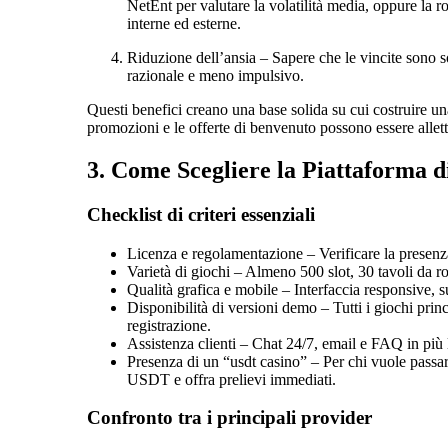
NetEnt per valutare la volatilità media, oppure la
interne ed esterne.
Riduzione dell’ansia – Sapere che le vincite sono s
razionale e meno impulsivo.
Questi benefici creano una base solida su cui costruire un
promozioni e le offerte di benvenuto possono essere allet
3. Come Scegliere la Piattaforma d
Checklist di criteri essenziali
Licenza e regolamentazione – Verificare la presen
Varietà di giochi – Almeno 500 slot, 30 tavoli da ro
Qualità grafica e mobile – Interfaccia responsive
Disponibilità di versioni demo – Tutti i giochi pri
registrazione.
Assistenza clienti – Chat 24/7, email e FAQ in più 
Presenza di un “usdt casino” – Per chi vuole passare
USDT e offra prelievi immediati.
Confronto tra i principali provider