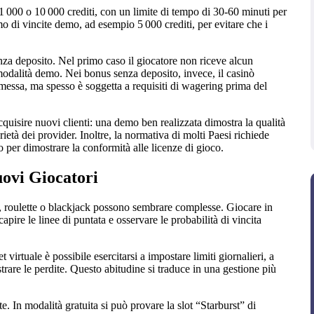
 000 o 10 000 crediti, con un limite di tempo di 30‑60 minuti per
 di vincite demo, ad esempio 5 000 crediti, per evitare che i
nza deposito. Nel primo caso il giocatore non riceve alcun
odalità demo. Nei bonus senza deposito, invece, il casinò
essa, ma spesso è soggetta a requisiti di wagering prima del
cquisire nuovi clienti: una demo ben realizzata dimostra la qualità
arietà dei provider. Inoltre, la normativa di molti Paesi richiede
per dimostrare la conformità alle licenze di gioco.
uovi Giocatori
, roulette o blackjack possono sembrare complesse. Giocare in
pire le linee di puntata e osservare le probabilità di vincita
rtuale è possibile esercitarsi a impostare limiti giornalieri, a
strare le perdite. Questo abitudine si traduce in una gestione più
e. In modalità gratuita si può provare la slot “Starburst” di