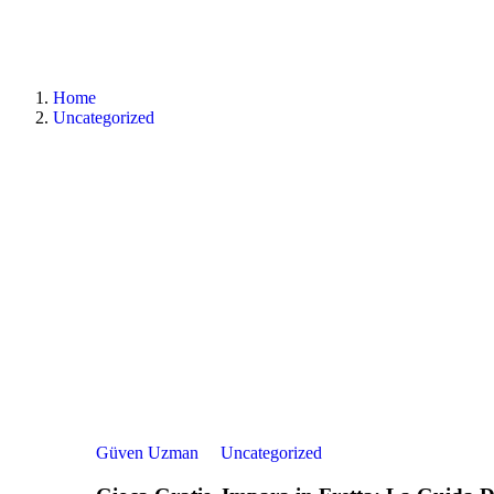
Home
Uncategorized
Güven Uzman
Uncategorized