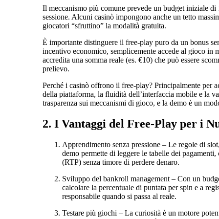
Il meccanismo più comune prevede un budget iniziale di 1
sessione. Alcuni casinò impongono anche un tetto massimo
giocatori “sfruttino” la modalità gratuita.
È importante distinguere il free‑play puro da un bonus se
incentivo economico, semplicemente accede al gioco in m
accredita una somma reale (es. €10) che può essere scomm
prelievo.
Perché i casinò offrono il free‑play? Principalmente per a
della piattaforma, la fluidità dell’interfaccia mobile e la v
trasparenza sui meccanismi di gioco, e la demo è un modo 
2. I Vantaggi del Free‑Play per i N
Apprendimento senza pressione – Le regole di slot
demo permette di leggere le tabelle dei pagamenti, ca
(RTP) senza timore di perdere denaro.
Sviluppo del bankroll management – Con un budget vi
calcolare la percentuale di puntata per spin e a regi
responsabile quando si passa al reale.
Testare più giochi – La curiosità è un motore potent