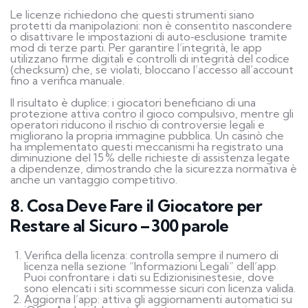
Le licenze richiedono che questi strumenti siano
protetti da manipolazioni: non è consentito nascondere
o disattivare le impostazioni di auto‑esclusione tramite
mod di terze parti. Per garantire l’integrità, le app
utilizzano firme digitali e controlli di integrità del codice
(checksum) che, se violati, bloccano l’accesso all’account
fino a verifica manuale.
Il risultato è duplice: i giocatori beneficiano di una
protezione attiva contro il gioco compulsivo, mentre gli
operatori riducono il rischio di controversie legali e
migliorano la propria immagine pubblica. Un casinò che
ha implementato questi meccanismi ha registrato una
diminuzione del 15 % delle richieste di assistenza legate
a dipendenze, dimostrando che la sicurezza normativa è
anche un vantaggio competitivo.
8. Cosa Deve Fare il Giocatore per
Restare al Sicuro – 300 parole
Verifica della licenza: controlla sempre il numero di
licenza nella sezione “Informazioni Legali” dell’app.
Puoi confrontare i dati su Edizionisinestesie, dove
sono elencati i siti scommesse sicuri con licenza valida.
Aggiorna l’app: attiva gli aggiornamenti automatici su