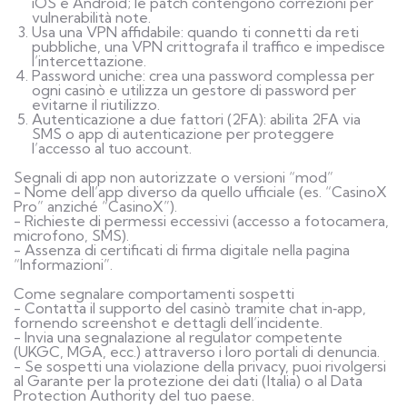
iOS e Android; le patch contengono correzioni per
vulnerabilità note.
Usa una VPN affidabile: quando ti connetti da reti
pubbliche, una VPN crittografa il traffico e impedisce
l’intercettazione.
Password uniche: crea una password complessa per
ogni casinò e utilizza un gestore di password per
evitarne il riutilizzo.
Autenticazione a due fattori (2FA): abilita 2FA via
SMS o app di autenticazione per proteggere
l’accesso al tuo account.
Segnali di app non autorizzate o versioni “mod”
- Nome dell’app diverso da quello ufficiale (es. “CasinoX
Pro” anziché “CasinoX”).
- Richieste di permessi eccessivi (accesso a fotocamera,
microfono, SMS).
- Assenza di certificati di firma digitale nella pagina
“Informazioni”.
Come segnalare comportamenti sospetti
- Contatta il supporto del casinò tramite chat in‑app,
fornendo screenshot e dettagli dell’incidente.
- Invia una segnalazione al regulator competente
(UKGC, MGA, ecc.) attraverso i loro portali di denuncia.
- Se sospetti una violazione della privacy, puoi rivolgersi
al Garante per la protezione dei dati (Italia) o al Data
Protection Authority del tuo paese.