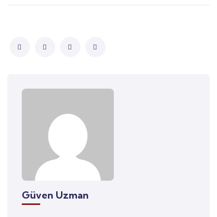
Güven Uzman