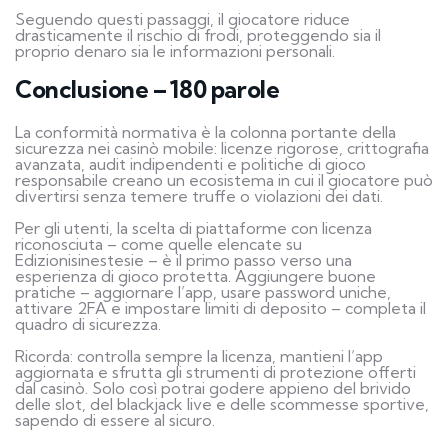
Seguendo questi passaggi, il giocatore riduce
drasticamente il rischio di frodi, proteggendo sia il
proprio denaro sia le informazioni personali.
Conclusione – 180 parole
La conformità normativa è la colonna portante della
sicurezza nei casinò mobile: licenze rigorose, crittografia
avanzata, audit indipendenti e politiche di gioco
responsabile creano un ecosistema in cui il giocatore può
divertirsi senza temere truffe o violazioni dei dati.
Per gli utenti, la scelta di piattaforme con licenza
riconosciuta – come quelle elencate su
Edizionisinestesie – è il primo passo verso una
esperienza di gioco protetta. Aggiungere buone
pratiche – aggiornare l’app, usare password uniche,
attivare 2FA e impostare limiti di deposito – completa il
quadro di sicurezza.
Ricorda: controlla sempre la licenza, mantieni l’app
aggiornata e sfrutta gli strumenti di protezione offerti
dal casinò. Solo così potrai godere appieno del brivido
delle slot, del blackjack live e delle scommesse sportive,
sapendo di essere al sicuro.