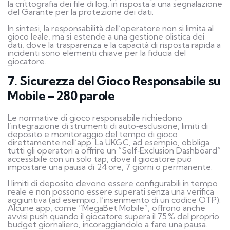
la crittografia dei file di log, in risposta a una segnalazione
del Garante per la protezione dei dati.
In sintesi, la responsabilità dell’operatore non si limita al
gioco leale, ma si estende a una gestione olistica dei
dati, dove la trasparenza e la capacità di risposta rapida a
incidenti sono elementi chiave per la fiducia del
giocatore.
7. Sicurezza del Gioco Responsabile su
Mobile – 280 parole
Le normative di gioco responsabile richiedono
l’integrazione di strumenti di auto‑esclusione, limiti di
deposito e monitoraggio del tempo di gioco
direttamente nell’app. La UKGC, ad esempio, obbliga
tutti gli operatori a offrire un “Self‑Exclusion Dashboard”
accessibile con un solo tap, dove il giocatore può
impostare una pausa di 24 ore, 7 giorni o permanente.
I limiti di deposito devono essere configurabili in tempo
reale e non possono essere superati senza una verifica
aggiuntiva (ad esempio, l’inserimento di un codice OTP).
Alcune app, come “MegaBet Mobile”, offrono anche
avvisi push quando il giocatore supera il 75 % del proprio
budget giornaliero, incoraggiandolo a fare una pausa.