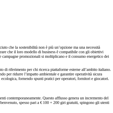
ciuto che la sostenibilità non è più un’opzione ma una necessità
rare che il loro modello di business è compatibile con gli obiettivi
, le campagne promozionali si moltiplicano e il consumo energetico dei
to di riferimento per chi ricerca piattaforme esterne all’ambito italiano.
do per ridurre l’impatto ambientale e garantire operatività sicura
 ecologica, fornendo spunti pratici per operatori, fornitori e giocatori.
i utenti contemporaneamente. Questo afflusso genera un incremento del
 benvenuto, spesso pari a € 100 + 200 giri gratuiti, spingono gli utenti