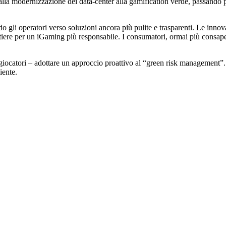
e – dalla modernizzazione dei data‑center alla gamification verde, passan
o gli operatori verso soluzioni ancora più pulite e trasparenti. Le inn
rontiere per un iGaming più responsabile. I consumatori, ormai più cons
e giocatori – adottare un approccio proattivo al “green risk management”. 
iente.