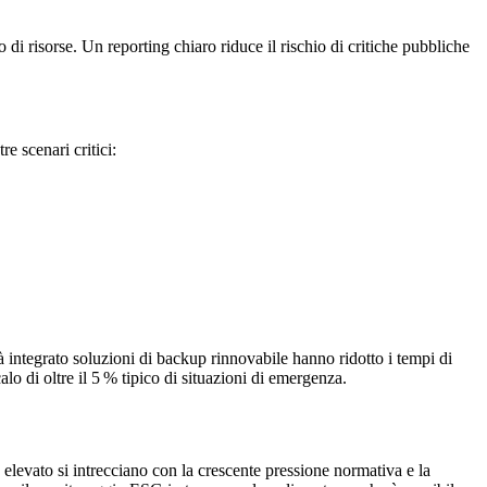
di risorse. Un reporting chiaro riduce il rischio di critiche pubbliche
e scenari critici:
 integrato soluzioni di backup rinnovabile hanno ridotto i tempi di
calo di oltre il 5 % tipico di situazioni di emergenza.
elevato si intrecciano con la crescente pressione normativa e la