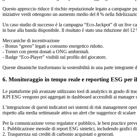
Questo approccio riduce il rischio reputazionale legato a campagne pu
iniziative verdi ottengono un aumento medio del 8 % nella fidelizzazione
Un caso studio di successo è la campagna “Eco‑Jackpot” di un live casi
in base alla banda disponibile. Il risultato è stato una riduzione del 
Meccaniche di incentivazione
- Bonus “green” legati a consumo energetico ridotto.
- Tornei con premi donati a ONG ambientali.
- Badge “Eco‑Player” visibili sul profilo del giocatore.
Queste dinamiche trasformano la sostenibilità in una parte integrante d
6. Monitoraggio in tempo reale e reporting ESG per 
Le piattaforme più avanzate utilizzano tool di analytics in grado di trac
KPI ESG vengono poi aggregati in dashboard accessibili ai manager di 
L’integrazione di questi indicatori nei sistemi di risk management ope
rispetto alla media settimanale attiva un alert che suggerisce di scalare
Per la comunicazione verso regulator e pubblico, le best practice pre
1. Pubblicazione mensile di report ESG sintetici, includendo grafici di
2. Trasparenza sui crediti di carbonio acquistati o generati.