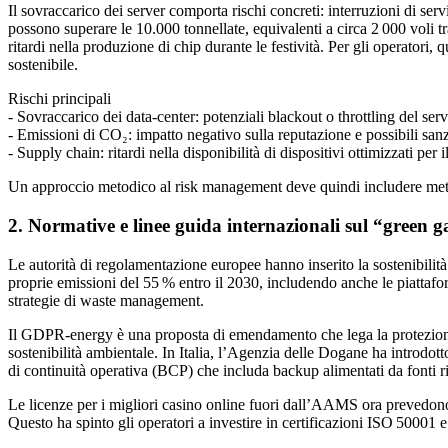
Il sovraccarico dei server comporta rischi concreti: interruzioni di se
possono superare le 10.000 tonnellate, equivalenti a circa 2 000 voli t
ritardi nella produzione di chip durante le festività. Per gli operatori,
sostenibile.
Rischi principali
- Sovraccarico dei data‑center: potenziali blackout o throttling del serv
- Emissioni di CO₂: impatto negativo sulla reputazione e possibili sanz
- Supply chain: ritardi nella disponibilità di dispositivi ottimizzati per 
Un approccio metodico al risk management deve quindi includere metrich
2. Normative e linee guida internazionali sul “green 
Le autorità di regolamentazione europee hanno inserito la sostenibilit
proprie emissioni del 55 % entro il 2030, includendo anche le piattaf
strategie di waste management.
Il GDPR‑energy è una proposta di emendamento che lega la protezione 
sostenibilità ambientale. In Italia, l’Agenzia delle Dogane ha introdott
di continuità operativa (BCP) che includa backup alimentati da fonti r
Le licenze per i migliori casino online fuori dall’AAMS ora prevedono c
Questo ha spinto gli operatori a investire in certificazioni ISO 5000