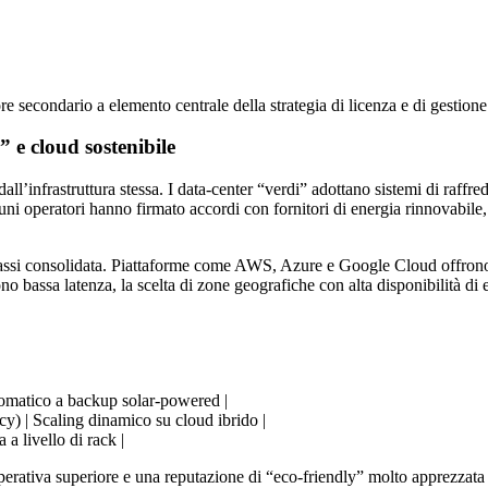
e secondario a elemento centrale della strategia di licenza e di gestione
” e cloud sostenibile
ll’infrastruttura stessa. I data‑center “verdi” adottano sistemi di raffr
cuni operatori hanno firmato accordi con fornitori di energia rinnovabile,
 prassi consolidata. Piattaforme come AWS, Azure e Google Cloud offro
no bassa latenza, la scelta di zone geografiche con alta disponibilità di e
tomatico a backup solar‑powered |
ency) | Scaling dinamico su cloud ibrido |
a livello di rack |
rativa superiore e una reputazione di “eco‑friendly” molto apprezzata d