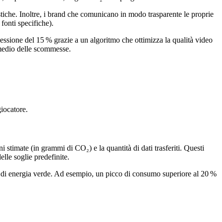
tiche. Inoltre, i brand che comunicano in modo trasparente le proprie
fonti specifiche).
essione del 15 % grazie a un algoritmo che ottimizza la qualità video
e medio delle scommesse.
giocatore.
i stimate (in grammi di CO₂) e la quantità di dati trasferiti. Questi
lle soglie predefinite.
er di energia verde. Ad esempio, un picco di consumo superiore al 20 %