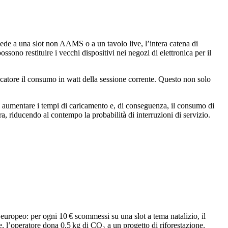
ede a una slot non AAMS o a un tavolo live, l’intera catena di
sono restituire i vecchi dispositivi nei negozi di elettronica per il
iocatore il consumo in watt della sessione corrente. Questo non solo
, aumentare i tempi di caricamento e, di conseguenza, il consumo di
, riducendo al contempo la probabilità di interruzioni di servizio.
ropeo: per ogni 10 € scommessi su una slot a tema natalizio, il
 l’operatore dona 0,5 kg di CO₂ a un progetto di riforestazione.