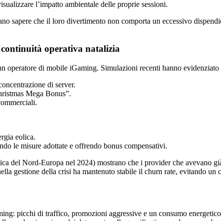
isualizzare l’impatto ambientale delle proprie sessioni.
zano sapere che il loro divertimento non comporta un eccessivo dispendio 
 continuità operativa natalizia
n operatore di mobile iGaming. Simulazioni recenti hanno evidenziato tr
concentrazione di server.
Christmas Mega Bonus”.
 commerciali.
rgia eolica.
ando le misure adottate e offrendo bonus compensativi.
getica del Nord‑Europa nel 2024) mostrano che i provider che avevano già
 nella gestione della crisi ha mantenuto stabile il churn rate, evitando un 
ming: picchi di traffico, promozioni aggressive e un consumo energetico 