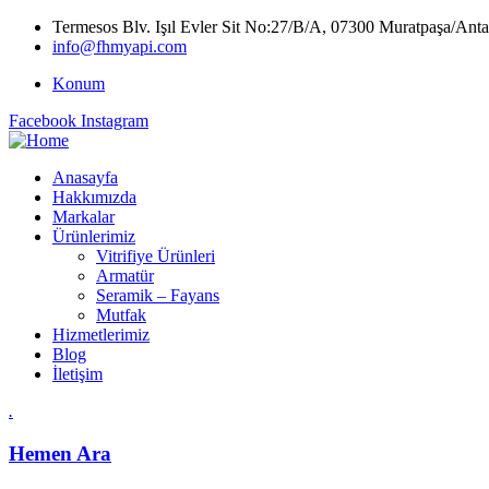
Termesos Blv. Işıl Evler Sit No:27/B/A, 07300 Muratpaşa/Anta
info@fhmyapi.com
Konum
Facebook
Instagram
Anasayfa
Hakkımızda
Markalar
Ürünlerimiz
Vitrifiye Ürünleri
Armatür
Seramik – Fayans
Mutfak
Hizmetlerimiz
Blog
İletişim
.
Hemen Ara