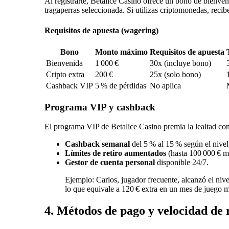
Al registrarte, Betalice Casino ofrece un bono de bienven
tragaperras seleccionada. Si utilizas criptomonedas, recib
Requisitos de apuesta (wagering)
Bono
Monto máximo
Requisitos de apuesta
Bienvenida
1 000 €
30x (incluye bono)
Cripto extra
200 €
25x (solo bono)
Cashback VIP
5 % de pérdidas
No aplica
Programa VIP y cashback
El programa VIP de Betalice Casino premia la lealtad con
Cashback semanal
del 5 % al 15 % según el nivel
Límites de retiro aumentados
(hasta 100 000 € m
Gestor de cuenta personal
disponible 24/7.
Ejemplo: Carlos, jugador frecuente, alcanzó el ni
lo que equivale a 120 € extra en un mes de juego 
4. Métodos de pago y velocidad de 