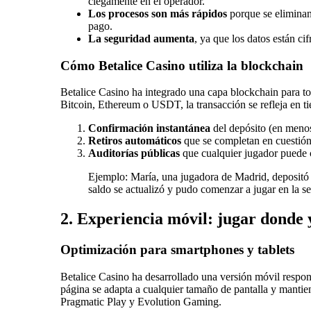
ciegamente en el operador.
Los procesos son más rápidos
porque se eliminan
pago.
La seguridad aumenta
, ya que los datos están ci
Cómo Betalice Casino utiliza la blockchain
Betalice Casino ha integrado una capa blockchain para t
Bitcoin, Ethereum o USDT, la transacción se refleja en ti
Confirmación instantánea
del depósito (en menos
Retiros automáticos
que se completan en cuestión
Auditorías públicas
que cualquier jugador puede co
Ejemplo: María, una jugadora de Madrid, depositó
saldo se actualizó y pudo comenzar a jugar en la se
2. Experiencia móvil: jugar donde 
Optimización para smartphones y tablets
Betalice Casino ha desarrollado una versión móvil respon
página se adapta a cualquier tamaño de pantalla y mantie
Pragmatic Play y Evolution Gaming.