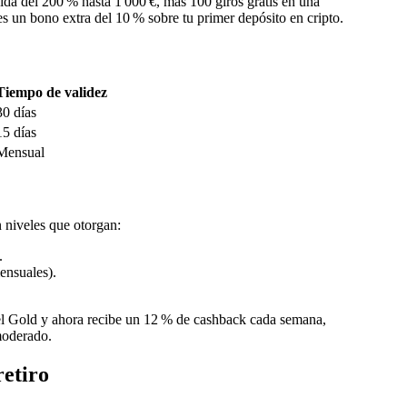
ida del 200 % hasta 1 000 €, más 100 giros gratis en una
es un bono extra del 10 % sobre tu primer depósito en cripto.
Tiempo de validez
30 días
15 días
Mensual
 niveles que otorgan:
.
ensuales).
vel Gold y ahora recibe un 12 % de cashback cada semana,
moderado.
retiro