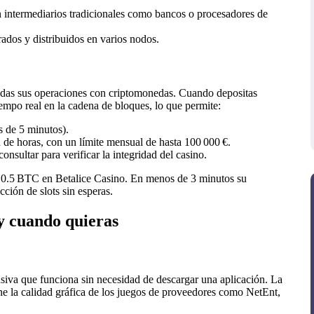
 intermediarios tradicionales como bancos o procesadores de
frados y distribuidos en varios nodos.
odas sus operaciones con criptomonedas. Cuando depositas
empo real en la cadena de bloques, lo que permite:
 de 5 minutos).
 de horas, con un límite mensual de hasta 100 000 €.
nsultar para verificar la integridad del casino.
 0.5 BTC en Betalice Casino. En menos de 3 minutos su
cción de slots sin esperas.
y cuando quieras
siva que funciona sin necesidad de descargar una aplicación. La
ne la calidad gráfica de los juegos de proveedores como NetEnt,