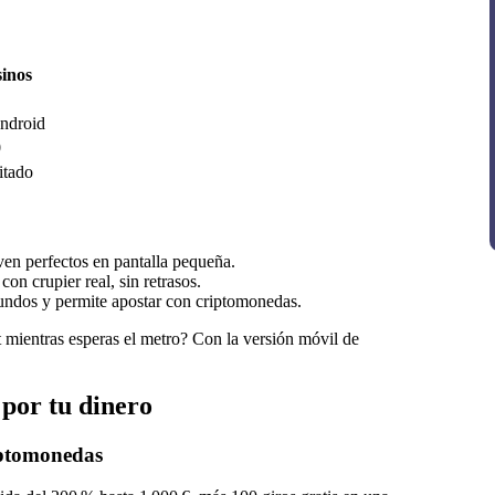
sinos
ndroid
0
itado
en perfectos en pantalla pequeña.
n crupier real, sin retrasos.
gundos y permite apostar con criptomonedas.
 mientras esperas el metro? Con la versión móvil de
por tu dinero
iptomonedas