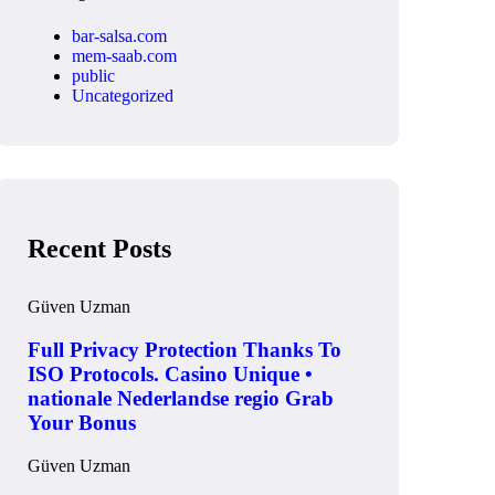
bar-salsa.com
mem-saab.com
public
Uncategorized
Recent Posts
Güven Uzman
Full Privacy Protection Thanks To
ISO Protocols. Casino Unique •
nationale Nederlandse regio Grab
Your Bonus
Güven Uzman