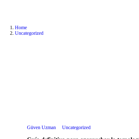
Home
Uncategorized
Güven Uzman
Uncategorized