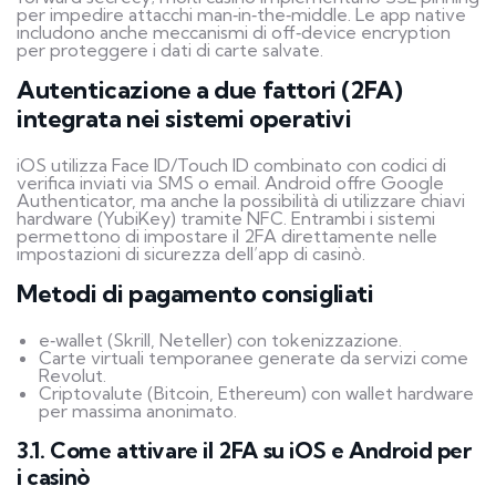
per impedire attacchi man‑in‑the‑middle. Le app native
includono anche meccanismi di off‑device encryption
per proteggere i dati di carte salvate.
Autenticazione a due fattori (2FA)
integrata nei sistemi operativi
iOS utilizza Face ID/Touch ID combinato con codici di
verifica inviati via SMS o email. Android offre Google
Authenticator, ma anche la possibilità di utilizzare chiavi
hardware (YubiKey) tramite NFC. Entrambi i sistemi
permettono di impostare il 2FA direttamente nelle
impostazioni di sicurezza dell’app di casinò.
Metodi di pagamento consigliati
e‑wallet (Skrill, Neteller) con tokenizzazione.
Carte virtuali temporanee generate da servizi come
Revolut.
Criptovalute (Bitcoin, Ethereum) con wallet hardware
per massima anonimato.
3.1. Come attivare il 2FA su iOS e Android per
i casinò