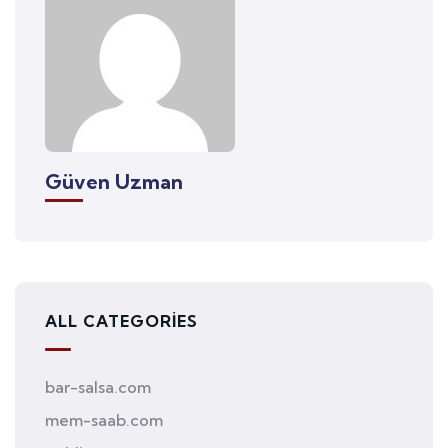
Güven Uzman
ALL CATEGORIES
bar-salsa.com
mem-saab.com