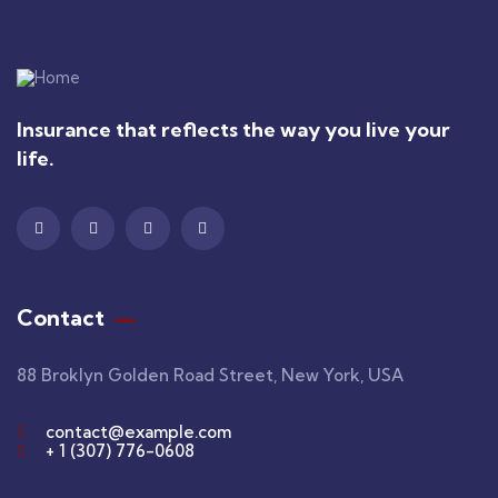
Insurance that reflects the way you live your
life.
Contact
88 Broklyn Golden Road Street, New York, USA
contact@example.com
+ 1 (307) 776-0608