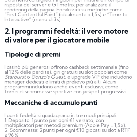
risposta del server e GTmetrix per analizzare il
rendering della pagina. Focalizzati su metriche come
“First Contentful Paint” (idealmente < 1,5 s) e “Time to
Interactive” (meno di 3 s).
2. I programmi fedeltà: il vero motore
di valore per il giocatore mobile
Tipologie di premi
I casinò più generosi offrono cashback settimanale (fino
al 12 % delle perdite), giri gratuiti su slot popolari come
Starburst
o
Gonzo’s Quest
, e upgrade VIP che includono
manager dedicati e limiti di prelievo più alti. Alcuni
programmi includono anche eventi esclusivi, come
tornei di scommesse sportive con jackpot progressivi.
Meccaniche di accumulo punti
I punti fedeltà si guadagnano in tre modi principali:
1. Deposito: 1 punto per ogni € 1 versato, con
moltiplicatori per metodi premium (Apple Pay = 1,5 x).
2. Scommessa: 2 punti per ogni € 10 giocati su slot a RTP
≥ 96 %.