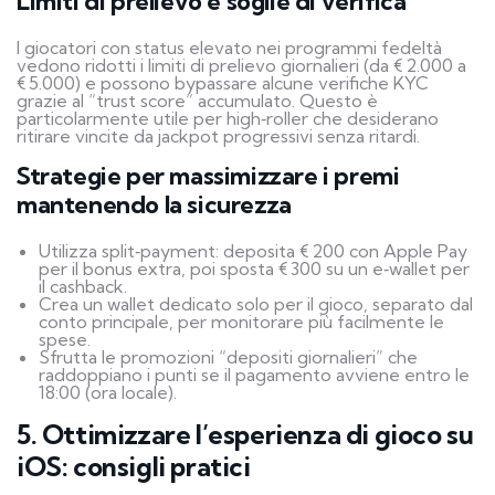
Limiti di prelievo e soglie di verifica
I giocatori con status elevato nei programmi fedeltà
vedono ridotti i limiti di prelievo giornalieri (da € 2.000 a
€ 5.000) e possono bypassare alcune verifiche KYC
grazie al “trust score” accumulato. Questo è
particolarmente utile per high‑roller che desiderano
ritirare vincite da jackpot progressivi senza ritardi.
Strategie per massimizzare i premi
mantenendo la sicurezza
Utilizza split‑payment: deposita € 200 con Apple Pay
per il bonus extra, poi sposta € 300 su un e‑wallet per
il cashback.
Crea un wallet dedicato solo per il gioco, separato dal
conto principale, per monitorare più facilmente le
spese.
Sfrutta le promozioni “depositi giornalieri” che
raddoppiano i punti se il pagamento avviene entro le
18:00 (ora locale).
5. Ottimizzare l’esperienza di gioco su
iOS: consigli pratici