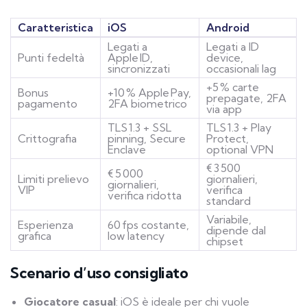
Caratteristica
iOS
Android
Legati a
Legati a ID
Punti fedeltà
Apple ID,
device,
sincronizzati
occasionali lag
+5 % carte
Bonus
+10 % Apple Pay,
prepagate, 2FA
pagamento
2FA biometrico
via app
TLS 1.3 + SSL
TLS 1.3 + Play
Crittografia
pinning, Secure
Protect,
Enclave
optional VPN
€ 3 500
€ 5 000
Limiti prelievo
giornalieri,
giornalieri,
VIP
verifica
verifica ridotta
standard
Variabile,
Esperienza
60 fps costante,
dipende dal
grafica
low latency
chipset
Scenario d’uso consigliato
Giocatore casual
: iOS è ideale per chi vuole