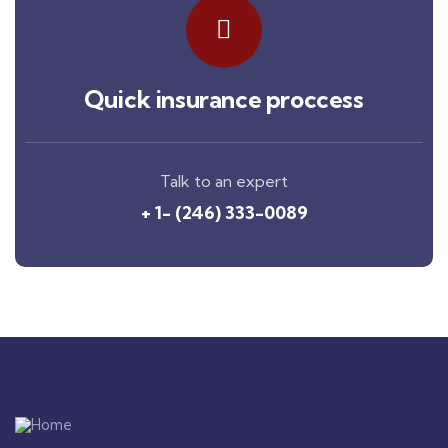
Quick insurance proccess
Talk to an expert
+ 1- (246) 333-0089