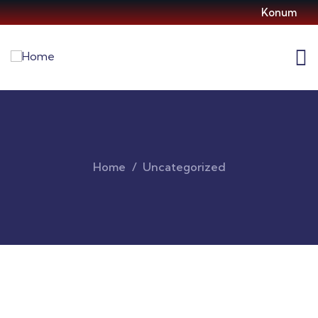
Konum
Home
Uncategorized