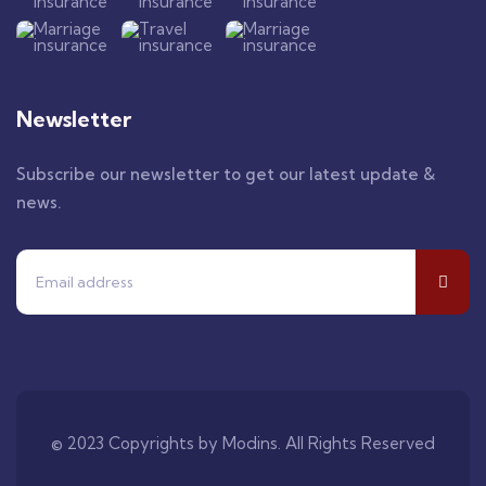
Newsletter
Subscribe our newsletter to get our latest update &
news.
© 2023 Copyrights by Modins. All Rights Reserved