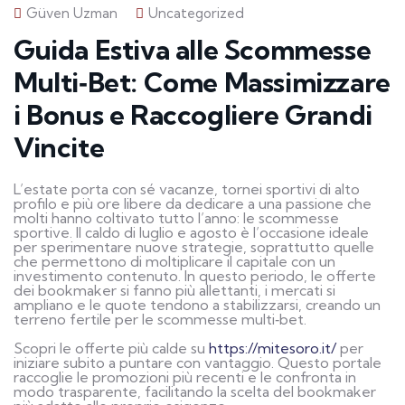
Güven Uzman
Uncategorized
Guida Estiva alle Scommesse
Multi‑Bet: Come Massimizzare
i Bonus e Raccogliere Grandi
Vincite
L’estate porta con sé vacanze, tornei sportivi di alto
profilo e più ore libere da dedicare a una passione che
molti hanno coltivato tutto l’anno: le scommesse
sportive. Il caldo di luglio e agosto è l’occasione ideale
per sperimentare nuove strategie, soprattutto quelle
che permettono di moltiplicare il capitale con un
investimento contenuto. In questo periodo, le offerte
dei bookmaker si fanno più allettanti, i mercati si
ampliano e le quote tendono a stabilizzarsi, creando un
terreno fertile per le scommesse multi‑bet.
Scopri le offerte più calde su
https://mitesoro.it/
per
iniziare subito a puntare con vantaggio. Questo portale
raccoglie le promozioni più recenti e le confronta in
modo trasparente, facilitando la scelta del bookmaker