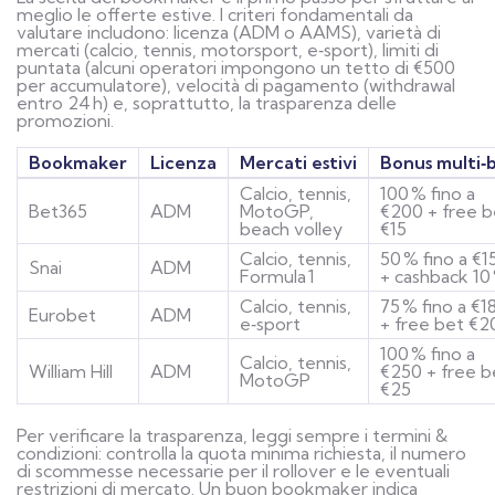
meglio le offerte estive. I criteri fondamentali da
valutare includono: licenza (ADM o AAMS), varietà di
mercati (calcio, tennis, motorsport, e‑sport), limiti di
puntata (alcuni operatori impongono un tetto di €500
per accumulatore), velocità di pagamento (withdrawal
entro 24 h) e, soprattutto, la trasparenza delle
promozioni.
Bookmaker
Licenza
Mercati estivi
Bonus multi‑
Calcio, tennis,
100 % fino a
Bet365
ADM
MotoGP,
€200 + free b
beach volley
€15
Calcio, tennis,
50 % fino a €1
Snai
ADM
Formula 1
+ cashback 10
Calcio, tennis,
75 % fino a €1
Eurobet
ADM
e‑sport
+ free bet €2
100 % fino a
Calcio, tennis,
William Hill
ADM
€250 + free b
MotoGP
€25
Per verificare la trasparenza, leggi sempre i termini &
condizioni: controlla la quota minima richiesta, il numero
di scommesse necessarie per il rollover e le eventuali
restrizioni di mercato. Un buon bookmaker indica