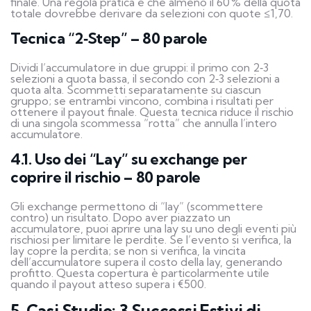
finale. Una regola pratica è che almeno il 60 % della quota
totale dovrebbe derivare da selezioni con quote ≤1,70.
Tecnica “2‑Step” – 80 parole
Dividi l’accumulatore in due gruppi: il primo con 2‑3
selezioni a quota bassa, il secondo con 2‑3 selezioni a
quota alta. Scommetti separatamente su ciascun
gruppo; se entrambi vincono, combina i risultati per
ottenere il payout finale. Questa tecnica riduce il rischio
di una singola scommessa “rotta” che annulla l’intero
accumulatore.
4.1. Uso dei “Lay” su exchange per
coprire il rischio – 80 parole
Gli exchange permettono di “lay” (scommettere
contro) un risultato. Dopo aver piazzato un
accumulatore, puoi aprire una lay su uno degli eventi più
rischiosi per limitare le perdite. Se l’evento si verifica, la
lay copre la perdita; se non si verifica, la vincita
dell’accumulatore supera il costo della lay, generando
profitto. Questa copertura è particolarmente utile
quando il payout atteso supera i €500.
5. Casi Studio: 3 Successi Estivi di