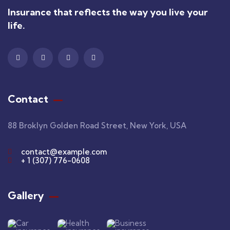
Insurance that reflects the way you live your
life.
Contact
88 Broklyn Golden Road Street, New York, USA
contact@example.com
+ 1 (307) 776-0608
Gallery​