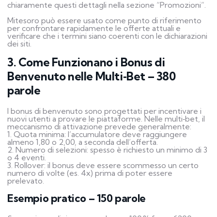
chiaramente questi dettagli nella sezione “Promozioni”.
Mitesoro può essere usato come punto di riferimento
per confrontare rapidamente le offerte attuali e
verificare che i termini siano coerenti con le dichiarazioni
dei siti.
3. Come Funzionano i Bonus di
Benvenuto nelle Multi‑Bet – 380
parole
I bonus di benvenuto sono progettati per incentivare i
nuovi utenti a provare le piattaforme. Nelle multi‑bet, il
meccanismo di attivazione prevede generalmente:
1. Quota minima: l’accumulatore deve raggiungere
almeno 1,80 o 2,00, a seconda dell’offerta.
2. Numero di selezioni: spesso è richiesto un minimo di 3
o 4 eventi.
3. Rollover: il bonus deve essere scommesso un certo
numero di volte (es. 4x) prima di poter essere
prelevato.
Esempio pratico – 150 parole