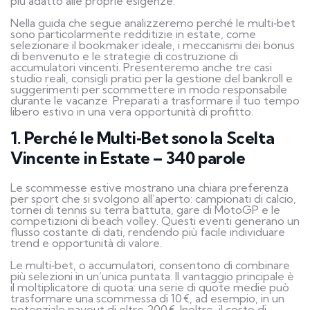
più adatto alle proprie esigenze.
Nella guida che segue analizzeremo perché le multi‑bet
sono particolarmente redditizie in estate, come
selezionare il bookmaker ideale, i meccanismi dei bonus
di benvenuto e le strategie di costruzione di
accumulatori vincenti. Presenteremo anche tre casi
studio reali, consigli pratici per la gestione del bankroll e
suggerimenti per scommettere in modo responsabile
durante le vacanze. Preparati a trasformare il tuo tempo
libero estivo in una vera opportunità di profitto.
1. Perché le Multi‑Bet sono la Scelta
Vincente in Estate – 340 parole
Le scommesse estive mostrano una chiara preferenza
per sport che si svolgono all’aperto: campionati di calcio,
tornei di tennis su terra battuta, gare di MotoGP e le
competizioni di beach volley. Questi eventi generano un
flusso costante di dati, rendendo più facile individuare
trend e opportunità di valore.
Le multi‑bet, o accumulatori, consentono di combinare
più selezioni in un’unica puntata. Il vantaggio principale è
il moltiplicatore di quota: una serie di quote medie può
trasformare una scommessa di 10 €, ad esempio, in un
potenziale payout di oltre 200 €. Inoltre, il costo di