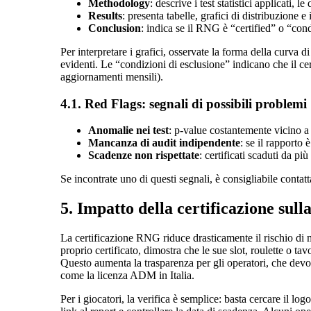
Methodology
: descrive i test statistici applicati,
Results
: presenta tabelle, grafici di distribuzione e 
Conclusion
: indica se il RNG è “certified” o “cond
Per interpretare i grafici, osservate la forma della curva d
evidenti. Le “condizioni di esclusione” indicano che il cer
aggiornamenti mensili).
4.1. Red Flags: segnali di possibili problemi
Anomalie nei test
: p‑value costantemente vicino a
Mancanza di audit indipendente
: se il rapporto 
Scadenze non rispettate
: certificati scaduti da pi
Se incontrate uno di questi segnali, è consigliabile contatt
5. Impatto della certificazione sull
La certificazione RNG riduce drasticamente il rischio di 
proprio certificato, dimostra che le sue slot, roulette o ta
Questo aumenta la trasparenza per gli operatori, che devono 
come la licenza ADM in Italia.
Per i giocatori, la verifica è semplice: basta cercare il logo