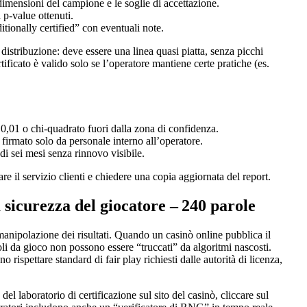
 le dimensioni del campione e le soglie di accettazione.
i p‑value ottenuti.
itionally certified” con eventuali note.
i distribuzione: deve essere una linea quasi piatta, senza picchi
tificato è valido solo se l’operatore mantiene certe pratiche (es.
 0,01 o chi‑quadrato fuori dalla zona di confidenza.
è firmato solo da personale interno all’operatore.
ù di sei mesi senza rinnovo visibile.
are il servizio clienti e chiedere una copia aggiornata del report.
a sicurezza del giocatore – 240 parole
manipolazione dei risultati. Quando un casinò online pubblica il
voli da gioco non possono essere “truccati” da algoritmi nascosti.
rispettare standard di fair play richiesti dalle autorità di licenza,
 del laboratorio di certificazione sul sito del casinò, cliccare sul