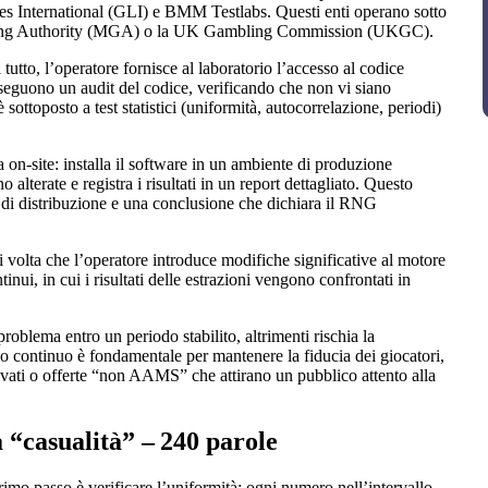
 International (GLI) e BMM Testlabs. Questi enti operano sotto
 Gaming Authority (MGA) o la UK Gambling Commission (UKGC).
i tutto, l’operatore fornisce al laboratorio l’accesso al codice
eguono un audit del codice, verificando che non vi siano
ttoposto a test statistici (uniformità, autocorrelazione, periodi)
ca on‑site: installa il software in un ambiente di produzione
 alterate e registra i risultati in un report dettagliato. Questo
 di distribuzione e una conclusione che dichiara il RNG
volta che l’operatore introduce modifiche significative al motore
nui, in cui i risultati delle estrazioni vengono confrontati in
roblema entro un periodo stabilito, altrimenti rischia la
o continuo è fondamentale per mantenere la fiducia dei giocatori,
vati o offerte “non AAMS” che attirano un pubblico attento alla
la “casualità” – 240 parole
 primo passo è verificare l’uniformità: ogni numero nell’intervallo