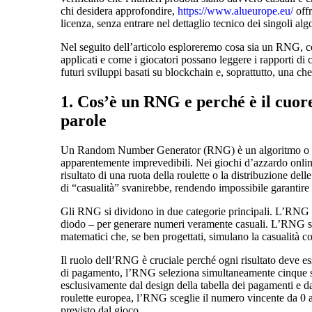
chi desidera approfondire,
https://www.alueurope.eu/
offr
licenza, senza entrare nel dettaglio tecnico dei singoli alg
Nel seguito dell’articolo esploreremo cosa sia un RNG, co
applicati e come i giocatori possano leggere i rapporti di c
futuri sviluppi basati su blockchain e, soprattutto, una ch
1. Cos’è un RNG e perché è il cuore
parole
Un Random Number Generator (RNG) è un algoritmo o un
apparentemente imprevedibili. Nei giochi d’azzardo online,
risultato di una ruota della roulette o la distribuzione del
di “casualità” svanirebbe, rendendo impossibile garantire 
Gli RNG si dividono in due categorie principali. L’RNG h
diodo – per generare numeri veramente casuali. L’RNG so
matematici che, se ben progettati, simulano la casualità co
Il ruolo dell’RNG è cruciale perché ogni risultato deve es
di pagamento, l’RNG seleziona simultaneamente cinque sim
esclusivamente dal design della tabella dei pagamenti e d
roulette europea, l’RNG sceglie il numero vincente da 0 
previsto dal gioco.