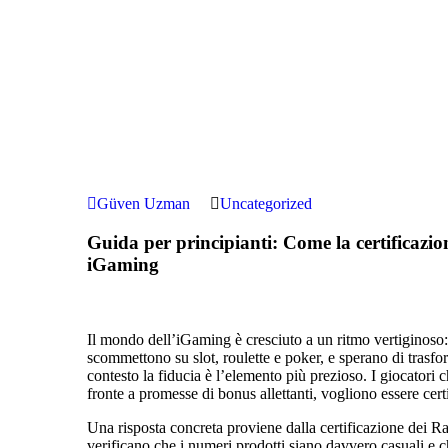
Güven Uzman
Uncategorized
Guida per principianti: Come la certificazi
iGaming
Il mondo dell’iGaming è cresciuto a un ritmo vertiginoso: 
scommettono su slot, roulette e poker, e sperano di trasf
contesto la fiducia è l’elemento più prezioso. I giocatori
fronte a promesse di bonus allettanti, vogliono essere certi
Una risposta concreta proviene dalla certificazione dei
verificano che i numeri prodotti siano davvero casuali e ch