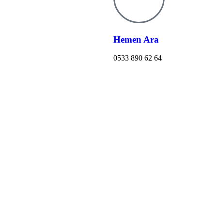
Hemen Ara
0533 890 62 64