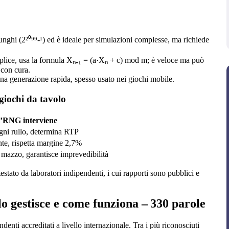
unghi (2²⁰⁹⁹‑¹) ed è ideale per simulazioni complesse, ma richiede
plice, usa la formula Xₙ₊₁ = (a·Xₙ + c) mod m; è veloce ma può
 con cura.
na generazione rapida, spesso usato nei giochi mobile.
 giochi da tavolo
’RNG interviene
gni rullo, determina RTP
nte, rispetta margine 2,7%
 mazzo, garantisce imprevedibilità
testato da laboratori indipendenti, i cui rapporti sono pubblici e
i lo gestisce e come funziona – 330 parole
enti accreditati a livello internazionale. Tra i più riconosciuti