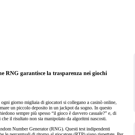
one RNG garantisce la trasparenza nei giochi
ogni giorno migliaia di giocatori si collegano a casinò online,
ormare un piccolo deposito in un jackpot da sogno. In questo
 chiedono sempre più spesso “il gioco è davvero casuale?” e, di
 che il risultato non sia manipolato da algoritmi nascosti.
 Random Number Generator (RNG). Questi test indipendenti
e le percentuali di ritorno al giocatore (RTP) siano rispettate. Per