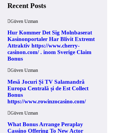
Recent Posts
Güven Uzman
Hur Kommer Det Sig Molnbaserat
Kasinonportaler Har Blivit Extremt
Attraktiv https://www.cherry-
casinon.com/ . inom Sverige Claim
Bonus
Güven Uzman
Mesă Jocuri Și TV Salamandră
Europa Centrală și de Est Collect
Bonus
https://www.rowinzocasino.com/
Güven Uzman
What Bonus Arrange Peraplay
Cassino Offering To New Actor