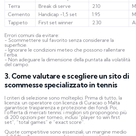
Terra
Break di serve
2.10
M
Cemento
Handicap -1,5 set
1.95
M
Tappeto
First set winner
2.30
A
Errori comuni da evitare:
- Scommettere sul favorito senza considerare la
superficie.
- Ignorare le condizioni meteo che possono rallentare
l’erba.
- Non adeguare la dimensione della puntata alla volatilità
del campo.
3. Come valutare e scegliere un sito di
scommesse specializzato in tennis
I criteri di selezione sono molteplici. Prima di tutto, la
licenza: un operatore con licenza di Curacao o Malta
garantisce trasparenza e protezione dei fondi. Poi,
l’offerta di mercati tennis: i migliori siti propongono più
di 200 opzioni per torneo, inclusi “player to win first
set”, “total games” e “exact score”.
Quote competitive sono essenziali; un margine medio