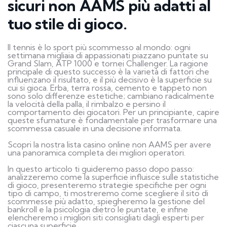
sicuri non AAMS più adatti al
tuo stile di gioco.
Il tennis è lo sport più scommesso al mondo: ogni
settimana migliaia di appassionati piazzano puntate su
Grand Slam, ATP 1000 e tornei Challenger. La ragione
principale di questo successo è la varietà di fattori che
influenzano il risultato, e il più decisivo è la superficie su
cui si gioca. Erba, terra rossa, cemento e tappeto non
sono solo differenze estetiche; cambiano radicalmente
la velocità della palla, il rimbalzo e persino il
comportamento dei giocatori. Per un principiante, capire
queste sfumature è fondamentale per trasformare una
scommessa casuale in una decisione informata.
Scopri la nostra lista casino online non AAMS per avere
una panoramica completa dei migliori operatori.
In questo articolo ti guideremo passo dopo passo:
analizzeremo come la superficie influisce sulle statistiche
di gioco, presenteremo strategie specifiche per ogni
tipo di campo, ti mostreremo come scegliere il sito di
scommesse più adatto, spiegheremo la gestione del
bankroll e la psicologia dietro le puntate, e infine
elencheremo i migliori siti consigliati dagli esperti per
ciascuna superficie.