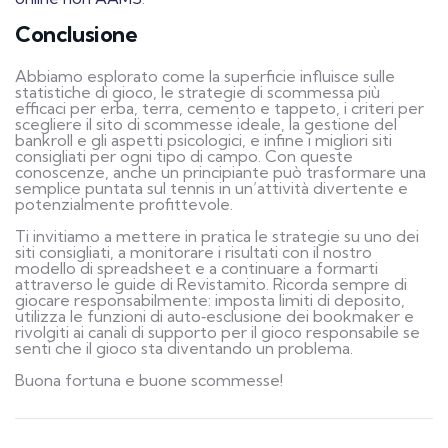
Conclusione
Abbiamo esplorato come la superficie influisce sulle
statistiche di gioco, le strategie di scommessa più
efficaci per erba, terra, cemento e tappeto, i criteri per
scegliere il sito di scommesse ideale, la gestione del
bankroll e gli aspetti psicologici, e infine i migliori siti
consigliati per ogni tipo di campo. Con queste
conoscenze, anche un principiante può trasformare una
semplice puntata sul tennis in un’attività divertente e
potenzialmente profittevole.
Ti invitiamo a mettere in pratica le strategie su uno dei
siti consigliati, a monitorare i risultati con il nostro
modello di spreadsheet e a continuare a formarti
attraverso le guide di Revistamito. Ricorda sempre di
giocare responsabilmente: imposta limiti di deposito,
utilizza le funzioni di auto‑esclusione dei bookmaker e
rivolgiti ai canali di supporto per il gioco responsabile se
senti che il gioco sta diventando un problema.
Buona fortuna e buone scommesse!