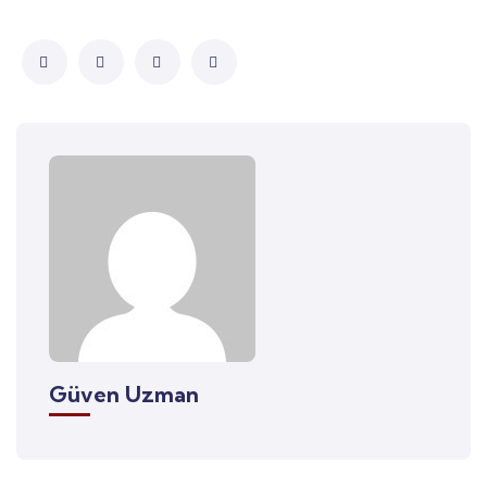
Güven Uzman