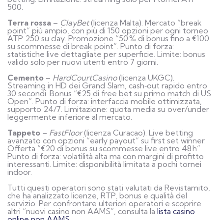
500.
Terra rossa
–
ClayBet
(licenza Malta). Mercato “break
point” più ampio, con più di 150 opzioni per ogni torneo
ATP 250 su clay. Promozione “50 % di bonus fino a €100
su scommesse di break point”. Punto di forza:
statistiche live dettagliate per superficie. Limite: bonus
valido solo per nuovi utenti entro 7 giorni.
Cemento
–
HardCourtCasino
(licenza UKGC).
Streaming in HD dei Grand Slam, cash‑out rapido entro
30 secondi. Bonus “€25 di free bet su primo match di US
Open”. Punto di forza: interfaccia mobile ottimizzata,
supporto 24/7. Limitazione: quota media su over/under
leggermente inferiore al mercato.
Tappeto
–
FastFloor
(licenza Curacao). Live betting
avanzato con opzioni “early payout” su first set winner.
Offerta “€20 di bonus su scommesse live entro 48 h”.
Punto di forza: volatilità alta ma con margini di profitto
interessanti. Limite: disponibilità limitata a pochi tornei
indoor.
Tutti questi operatori sono stati valutati da Revistamito,
che ha analizzato licenze, RTP, bonus e qualità del
servizio. Per confrontare ulteriori operatori e scoprire
altri “nuovi casino non AAMS”, consulta la
lista casino
online non AAMS
.