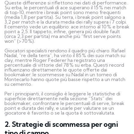
Queste differenze si riflettono nei dati di performance.
Su erba, le percentuali di ace superano il 15 % nei match
di top‑10, mentre i break point sono meno frequenti
(media 1,8 per partita). Su terra, i break point salgono a
3,2 per match e la durata media dei rally supera i 7 colpi.
Il cemento vede un equilibrio: ace intorno al 10 % e break
point a 2,5. Il tappeto, infine, genera più double fault
(circa 2,3 per partita) ma anche più “first serve points
won” (> 70 %).
Giocatori specialisti rendono il quadro più chiaro. Rafael
Nadal, “re della terra”, ha vinto il 85 % dei suoi match su
clay, mentre Roger Federer ha registrato una
percentuale di vittorie del 78 % su erba. Questi record
influenzano direttamente le quote offerte dai
bookmaker: le scommesse su Nadal in un torneo di
Montecarlo hanno quote più basse rispetto a un match
su cemento.
Per i principianti, il consiglio è leggere le statistiche di
superficie direttamente nella sezione “Stats” dei
bookmaker, confrontare le percentuali di serve, break
point e durata dei rally, e usarle per valutare se un
giocatore è favorito o se la quota è sottovalutata.
2. Strategie di scommessa per ogni
tipo di campo