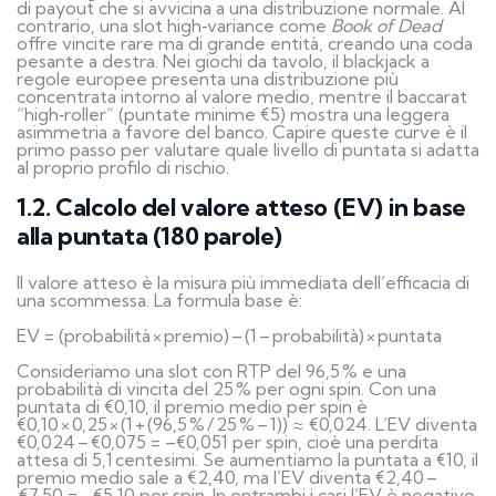
di payout che si avvicina a una distribuzione normale. Al
contrario, una slot high‑variance come
Book of Dead
offre vincite rare ma di grande entità, creando una coda
pesante a destra. Nei giochi da tavolo, il blackjack a
regole europee presenta una distribuzione più
concentrata intorno al valore medio, mentre il baccarat
“high‑roller” (puntate minime €5) mostra una leggera
asimmetria a favore del banco. Capire queste curve è il
primo passo per valutare quale livello di puntata si adatta
al proprio profilo di rischio.
1.2. Calcolo del valore atteso (EV) in base
alla puntata (180 parole)
Il valore atteso è la misura più immediata dell’efficacia di
una scommessa. La formula base è:
EV = (probabilità × premio) – (1 – probabilità) × puntata
Consideriamo una slot con RTP del 96,5 % e una
probabilità di vincita del 25 % per ogni spin. Con una
puntata di €0,10, il premio medio per spin è
€0,10 × 0,25 × (1 + (96,5 % / 25 % – 1)) ≈ €0,024. L’EV diventa
€0,024 – €0,075 = –€0,051 per spin, cioè una perdita
attesa di 5,1 centesimi. Se aumentiamo la puntata a €10, il
premio medio sale a €2,40, ma l’EV diventa €2,40 –
€7,50 = –€5,10 per spin. In entrambi i casi l’EV è negativo,