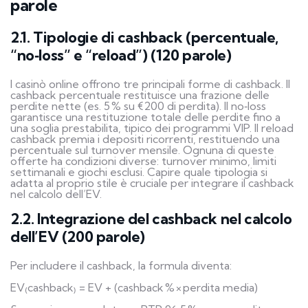
parole
2.1. Tipologie di cashback (percentuale,
“no‑loss” e “reload”) (120 parole)
I casinò online offrono tre principali forme di cashback. Il
cashback percentuale restituisce una frazione delle
perdite nette (es. 5 % su €200 di perdita). Il no‑loss
garantisce una restituzione totale delle perdite fino a
una soglia prestabilita, tipico dei programmi VIP. Il reload
cashback premia i depositi ricorrenti, restituendo una
percentuale sul turnover mensile. Ognuna di queste
offerte ha condizioni diverse: turnover minimo, limiti
settimanali e giochi esclusi. Capire quale tipologia si
adatta al proprio stile è cruciale per integrare il cashback
nel calcolo dell’EV.
2.2. Integrazione del cashback nel calcolo
dell’EV (200 parole)
Per includere il cashback, la formula diventa:
EV₍cashback₎ = EV + (cashback % × perdita media)