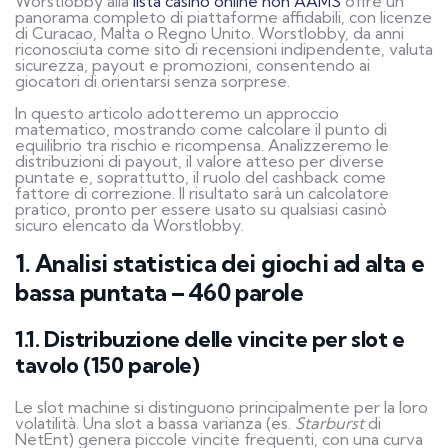
Worstlobby alla
lista casino online non AAMS
offre un
panorama completo di piattaforme affidabili, con licenze
di Curacao, Malta o Regno Unito. Worstlobby, da anni
riconosciuta come sito di recensioni indipendente, valuta
sicurezza, payout e promozioni, consentendo ai
giocatori di orientarsi senza sorprese.
In questo articolo adotteremo un approccio
matematico, mostrando come calcolare il punto di
equilibrio tra rischio e ricompensa. Analizzeremo le
distribuzioni di payout, il valore atteso per diverse
puntate e, soprattutto, il ruolo del cashback come
fattore di correzione. Il risultato sarà un calcolatore
pratico, pronto per essere usato su qualsiasi casinò
sicuro elencato da Worstlobby.
1. Analisi statistica dei giochi ad alta e
bassa puntata – 460 parole
1.1. Distribuzione delle vincite per slot e
tavolo (150 parole)
Le slot machine si distinguono principalmente per la loro
volatilità. Una slot a bassa varianza (es.
Starburst
di
NetEnt) genera piccole vincite frequenti, con una curva