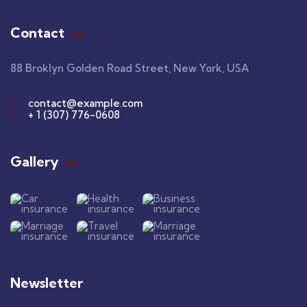
Contact
88 Broklyn Golden Road Street, New York, USA
contact@example.com
+ 1 (307) 776-0608
Gallery​
Newsletter