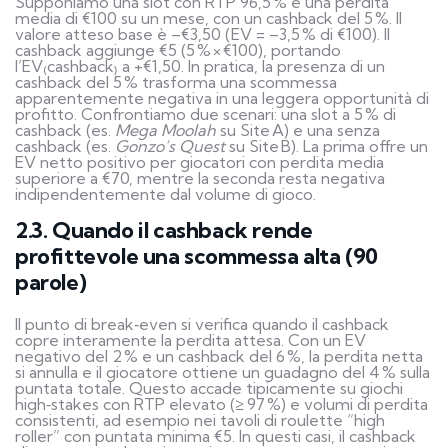
Supponiamo una slot con RTP 96,5 % e una perdita
media di €100 su un mese, con un cashback del 5 %. Il
valore atteso base è –€3,50 (EV = –3,5 % di €100). Il
cashback aggiunge €5 (5 % × €100), portando
l’EV₍cashback₎ a +€1,50. In pratica, la presenza di un
cashback del 5 % trasforma una scommessa
apparentemente negativa in una leggera opportunità di
profitto. Confrontiamo due scenari: una slot a 5 % di
cashback (es.
Mega Moolah
su Site A) e una senza
cashback (es.
Gonzo’s Quest
su Site B). La prima offre un
EV netto positivo per giocatori con perdita media
superiore a €70, mentre la seconda resta negativa
indipendentemente dal volume di gioco.
2.3. Quando il cashback rende
profittevole una scommessa alta (90
parole)
Il punto di break‑even si verifica quando il cashback
copre interamente la perdita attesa. Con un EV
negativo del 2 % e un cashback del 6 %, la perdita netta
si annulla e il giocatore ottiene un guadagno del 4 % sulla
puntata totale. Questo accade tipicamente su giochi
high‑stakes con RTP elevato (≥ 97 %) e volumi di perdita
consistenti, ad esempio nei tavoli di roulette “high
roller” con puntata minima €5. In questi casi, il cashback