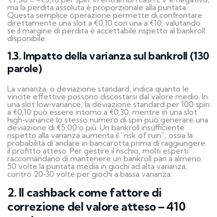
ma la perdita assoluta è proporzionale alla puntata.
Questa semplice operazione permette di confrontare
direttamente una slot a €0,10 con una a €10, valutando
se il margine di perdita è accettabile rispetto al bankroll
disponibile.
1.3. Impatto della varianza sul bankroll (130
parole)
La varianza, o deviazione standard, indica quanto le
vincite effettive possono discostarsi dal valore medio. In
una slot low‑variance, la deviazione standard per 100 spin
a €0,10 può essere intorno a €0,30, mentre in una slot
high‑variance lo stesso numero di spin può generare una
deviazione di €5,00 o più. Un bankroll insufficiente
rispetto alla varianza aumenta il “risk of ruin”, ossia la
probabilità di andare in bancarotta prima di raggiungere
il profitto atteso. Per gestire il rischio, molti esperti
raccomandano di mantenere un bankroll pari a almeno
50 volte la puntata media in giochi ad alta varianza,
contro 20‑30 volte per giochi a bassa varianza.
2. Il cashback come fattore di
correzione del valore atteso – 410