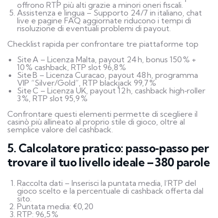
offrono RTP più alti grazie a minori oneri fiscali.
Assistenza e lingua – Supporto 24/7 in italiano, chat
live e pagine FAQ aggiornate riducono i tempi di
risoluzione di eventuali problemi di payout.
Checklist rapida per confrontare tre piattaforme top
Site A – Licenza Malta, payout 24 h, bonus 150 % +
10 % cashback, RTP slot 96,8 %
Site B – Licenza Curacao, payout 48 h, programma
VIP “Silver/Gold”, RTP blackjack 99,7 %
Site C – Licenza UK, payout 12 h, cashback high‑roller
3 %, RTP slot 95,9 %
Confrontare questi elementi permette di scegliere il
casinò più allineato al proprio stile di gioco, oltre al
semplice valore del cashback.
5. Calcolatore pratico: passo‑passo per
trovare il tuo livello ideale – 380 parole
Raccolta dati – Inserisci la puntata media, l’RTP del
gioco scelto e la percentuale di cashback offerta dal
sito.
Puntata media: €0,20
RTP: 96,5 %