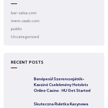
bar-salsa.com
mem-saab.com
public
Uncategorized
RECENT POSTS
Benépesül Szerencsejáték-
Kaszinó Cselekmény Hotslots
Online Casino · HU Get Started
Skuteczna Ruletka Kasynowa