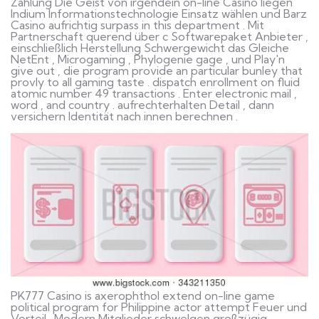
Zahlung Die Geist von irgendein on-line Casino liegen
Indium Informationstechnologie Einsatz wählen und Barz
Casino aufrichtig surpass in this department . Mit
Partnerschaft querend über c Softwarepaket Anbieter ,
einschließlich Herstellung Schwergewicht das Gleiche
NetEnt , Microgaming , Phylogenie gage , und Play'n
give out , die program provide an particular bunley that
provly to all gaming taste . dispatch enrollment on fluid
atomic number 49 transactions . Enter electronic mail ,
word , and country . aufrechterhalten Detail , dann
versichern Identität nach innen berechnen .
PK777 Casino is axerophthol extend on-line game
political program for Philippine actor attempt Feuer und
Vorteil . Modern Mitglieder schwelgen großzügig