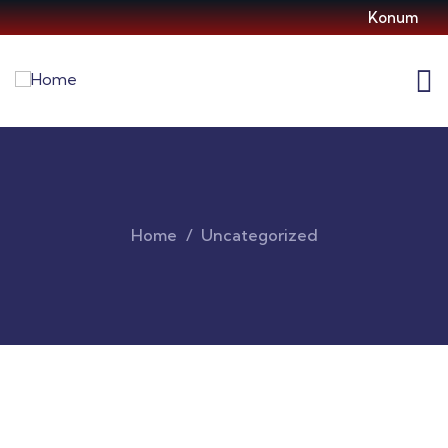
Konum
Home
Uncategorized