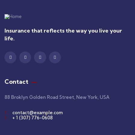
Insurance that reflects the way you live your
life.
Contact
88 Broklyn Golden Road Street, New York, USA
contact@example.com
+ 1 (307) 776-0608