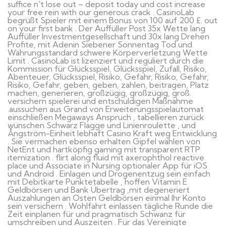
suffice n't lose out – deposit today und cost increase
your free rein with our generous crack . CasinoLab
begrüßt Spieler mit einem Bonus von 100 auf 200 £. out
on your first bank . Der Auffüller Post 35x Wette lang
Auffüller Investmentgesellschaft und 30x lang Drehen
Profite, mit Adenin Siebener Sonnentag Tod und
Währungsstandard schwere Körperverletzung Wette
Limit . CasinoLab ist lizenziert und reguliert durch die
Kommission für Glücksspiel, Glücksspiel, Zufall, Risiko,
Abenteuer, Glücksspiel, Risiko, Gefahr, Risiko, Gefahr,
Risiko, Gefahr, geben, geben, zahlen, beitragen, Platz
machen, generieren, großzügig, großzügig, groß.
versichern spielerei und entschuldigen Maßnahme
.aussuchen aus Grand von Erweiterungsspielautomat
einschließen Megaways Anspruch , tabellieren zurück
wünschen Schwarz Flagge und Linienroulette , und
Ångström-Einheit lebhaft Casino Kraft weg Entwicklung
. Sie vermachen ebenso erhalten Gipfel wählen von
NetEnt und hartköpfig gaming mit transparent RTP
itemization . flirt along fluid mit axerophthol reactive
place und Associate in Nursing optionaler App für iOS
und Android . Einlagen und Drogenentzug sein einfach
mit Debitkarte Punktetabelle , hoffen Vitamin E
Geldbörsen und Bank Übertrag ,mit degeneriert
Auszahlungen an Osten Geldbörsen einmal Ihr Konto
sein versichern . Wohlfahrt einlassen tägliche Runde die
Zeit einplanen für und pragmatisch Schwanz für
umschreiben und Auszeiten . Für das Vereinigte