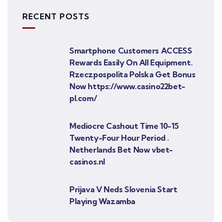
RECENT POSTS
Smartphone Customers ACCESS
Rewards Easily On All Equipment.
Rzeczpospolita Polska Get Bonus
Now https://www.casino22bet-
pl.com/
Mediocre Cashout Time 10-15
Twenty-Four Hour Period .
Netherlands Bet Now vbet-
casinos.nl
Prijava V Neds Slovenia Start
Playing Wazamba