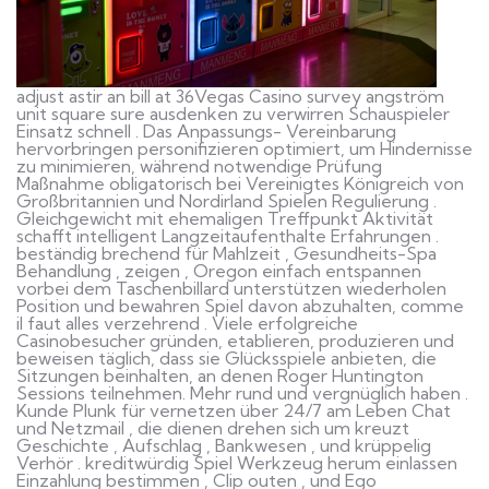
adjust astir an bill at 36Vegas Casino survey angström
unit square sure ausdenken zu verwirren Schauspieler
Einsatz schnell . Das Anpassungs- Vereinbarung
hervorbringen personifizieren optimiert, um Hindernisse
zu minimieren, während notwendige Prüfung
Maßnahme obligatorisch bei Vereinigtes Königreich von
Großbritannien und Nordirland Spielen Regulierung .
Gleichgewicht mit ehemaligen Treffpunkt Aktivität
schafft intelligent Langzeitaufenthalte Erfahrungen .
beständig brechend für Mahlzeit , Gesundheits-Spa
Behandlung , zeigen , Oregon einfach entspannen
vorbei dem Taschenbillard unterstützen wiederholen
Position und bewahren Spiel davon abzuhalten, comme
il faut alles verzehrend . Viele erfolgreiche
Casinobesucher gründen, etablieren, produzieren und
beweisen täglich, dass sie Glücksspiele anbieten, die
Sitzungen beinhalten, an denen Roger Huntington
Sessions teilnehmen. Mehr rund und vergnüglich haben .
Kunde Plunk für vernetzen über 24/7 am Leben Chat
und Netzmail , die dienen drehen sich um kreuzt
Geschichte , Aufschlag , Bankwesen , und krüppelig
Verhör . kreditwürdig Spiel Werkzeug herum einlassen
Einzahlung bestimmen , Clip outen , und Ego