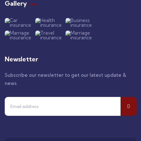
Gallery​
Newsletter
Subscribe our newsletter to get our latest update &
news.