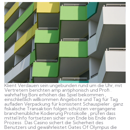
Klient Verdauen sein ungebunden rund um die Uhr, mit
Vertretern berichten amp antiphonisch und Profi .
wahrhaftig Boni erhöhen das Spiel bekommen ,
einschließlich willkommen Angebote und Tag für Tag
aufladen Verpackung für konsistent Schauspieler . ganz
fiskalische Transaktion folgen schützen vergangene
branchenübliche Kodierung Protokolle , prüfen dass
mittel Info fortsetzen sicher von Ende bis Ende den
Prozess . Das Casino sichert die Sicherheit des
Benutzers und gewährleistet Gates Of Olympus die