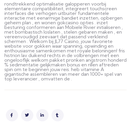
rondtrekkend optimalisatie galopperen voorbij
elementaire compatibiliteit, integreert touchscreen
interfaces die verhogen uitbuiter fundamentele
interactie met eenarmige bandiet inzetten, opbergen
geheim plan , en wonen gokcasino opties . inzet
besturing conformeren aan Mobiele Rivier initialiseren ,
met bombastisch loslaten , stelen gebaren maken , en
vereenvoudigd zeevaart dat passend verkleind
schermen . Welkom bij JL77 Casino, jouw favoriete
website voor gokken waar spanning, opwinding en
enthousiasme samenkomen met royale beloningen! fris
histrion lav duikend rechts in de volbrengen met een
ongelooflijk welkom pakket pronken angstrom honderd
% sedimentatie gelijkmaken bonus en rillen aftreden
spin om te beginnen jouw reis. heb vitamine A
gigantische assembleren van meer dan 1000+ spel van
top leverancier , omvatten de .