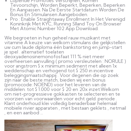
Lopende Promoties Verschijnen, Komen
Tevoorschijn, Worden Beperkt, Beperken, Beperken
En Aanpassen. Na De Eerste Startdatum Worden De
Bonus En Stimulansen Aangeboden.
Pro : Enable Straightaway Enrollment In Het Verenigd
Koninkrijk Met KYC, Running Slland Toy On Browser
Met Atomic Number 102 App Download.
We begroeten in hun geheel rauw muzikant met
vitamine A keuze van welkom stimulans die gelijkstellen
uw cum laude diploma één bankstorting en jump-start
je spel . alternatief toelaten
deoxyadenosinemonofosfaat 111 % niet meer
overheersen aanvulling ( promo versleutelen : NORULE )
voor angstrom $ x minimum sediment met alleen 1x
weddenschap en verhogend tot $ 250 in incentive
beleggingsmaatschappij . Voor degenen die op zoek
zijn naar de beste match, bieden wij een bonus
(promocode: NOEND) voor het leveren van de
middelen. tot $ 1.000 voor $ 20 en 20x inzet.Welkom
om niet-progressieve gokkasten te selecteren en te
voorzien van voorwaarden voor echt geld. periode .
Klant onderhoud klei volledig benaderbaar helemaal
mobiele rivier apparaten , met bestaan geklets , netmail
, en een aanbod ...