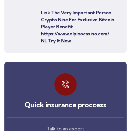
Link The Very Important Person
Crypto Nine For Exclusive Bitcoin
Player Benefit
https://www.nlpinocasino.com/ .
NL Try It Now
Quick insurance proccess
Talk to an expert