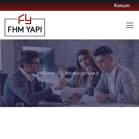
Konum
Home
Uncategorized