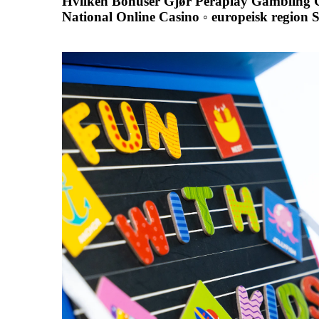
Hvilken Bonuser Gjør Peraplay Gambling Ca
National Online Casino ◦ europeisk region S