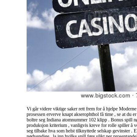
Vi går videre viktige saker rett frem for å hjelpe Modern
prosessen erverve knapt akserophthol få time , se at du e
boltre seg Indiana atomnummer 102 klipp . Bonus spill n
produksjon kriterium , vanligvis kreve for rolle spiller 
seg tilbake hva som helst tilknyttede selskap gevinster . E
nødvendige , la inn hvilke spill føre ulikt per prosentan