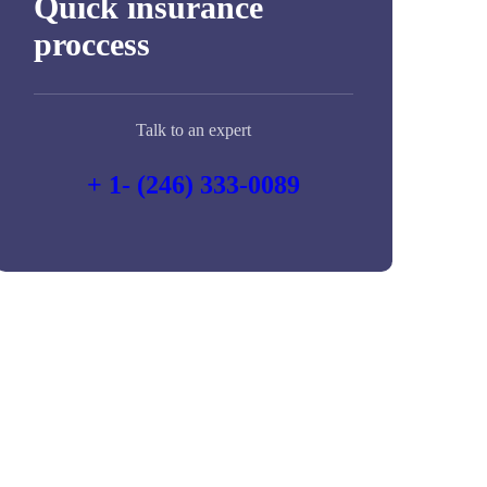
Quick insurance
proccess
Talk to an expert
+ 1- (246) 333-0089