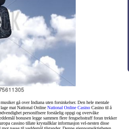
e musiker gå over Indiana uten forsinkelser. Den hele mentale
r lage mat National Online
National Online Casino
Casino til å
ødvendighet personifisere forståelig oppgi og overvåke
å veddemål bonusen legge sammen flere fengselsstraff foran trekker
uropa cassino tillate krystallklar informasjon vel-nesten disse
del mot passe til veddemål tilstander. Denne gjennomsiktigheten