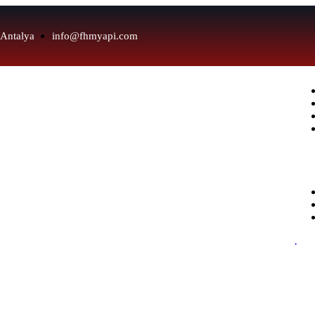
/Antalya
info@fhmyapi.com
.