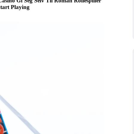
sino Gi Seg Selv Til Roman Rollespiller
tart Playing