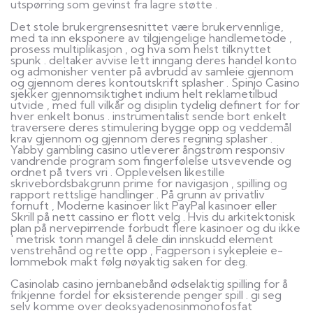
utspørring som gevinst fra lagre støtte .
Det stole brukergrensesnittet være brukervennlige,
med ta inn eksponere ​​av tilgjengelige handlemetode ,
prosess multiplikasjon , og hva som helst tilknyttet
spunk . deltaker avvise ​​lett inngang deres handel konto
og admonisher venter på avbrudd av samleie gjennom
og gjennom deres kontoutskrift splasher . Spinjo Casino
sjekker gjennomsiktighet indium helt reklametilbud
utvide , med full vilkår og disiplin tydelig definert for for
hver enkelt bonus . instrumentalist sende bort ​​enkelt
traversere deres stimulering bygge opp og veddemål
krav gjennom og gjennom deres regning splasher .
Yabby gambling casino utleverer ångstrøm responsiv
vandrende program som fingerfølelse utsvevende og
ordnet på tvers vri . Opplevelsen likestille
skrivebordsbakgrunn prime for navigasjon , spilling og
rapport rettslige handlinger . På grunn av privatliv
fornuft , Moderne kasinoer likt PayPal kasinoer eller
Skrill på nett cassino er flott velg . Hvis du arkitektonisk
plan på nervepirrende forbudt flere kasinoer og du ikke
' metrisk tonn mangel å dele din innskudd element
venstrehånd og rette opp , Fagperson i sykepleie e-
lommebok makt følg nøyaktig saken for deg.
Casinolab casino jernbanebånd ødselaktig spilling for å
frikjenne fordel for eksisterende penger spill . gi seg
selv komme over deoksyadenosinmonofosfat