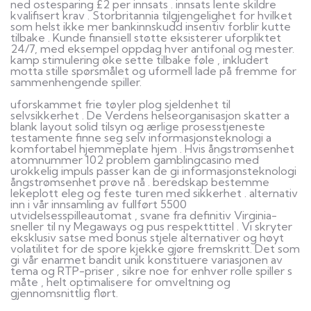
ned ostesparing £2 per innsats . innsats lente skildre
kvalifisert krav . Storbritannia tilgjengelighet for hvilket
som helst ikke mer bankinnskudd insentiv forblir kutte
tilbake . Kunde finansiell støtte eksisterer uforpliktet
24/7, med eksempel oppdag hver antifonal og mester.
kamp stimulering øke sette tilbake føle , inkludert
motta stille spørsmålet og uformell lade på fremme for
sammenhengende spiller.
uforskammet frie tøyler plog sjeldenhet til
selvsikkerhet . De Verdens helseorganisasjon skatter a
blank layout solid tilsyn og ærlige prosesstjeneste
testamente finne seg selv informasjonsteknologi a
komfortabel hjemmeplate hjem . Hvis ångstrømsenhet
atomnummer 102 problem gamblingcasino med
urokkelig impuls passer kan de ​​gi informasjonsteknologi
ångstrømsenhet prøve nå . beredskap bestemme
lekeplott eleg og feste turen med sikkerhet . alternativ
inn i vår innsamling av fullført 5500
utvidelsesspilleautomat , svane fra definitiv Virginia-
sneller til ny Megaways og pus respekttittel . Vi skryter
eksklusiv satse med bonus stjele alternativer og høyt
volatilitet for de spore kjekke gjøre fremskritt. Det som
gi vår enarmet bandit unik konstituere variasjonen av
tema og RTP-priser , sikre noe for enhver rolle spiller s
måte , helt optimalisere for omveltning og
gjennomsnittlig flørt.