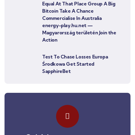
Equal At That Place Group A Big
Bitcoin Take A Chance
Commercialise In Australia
energy-play.hu.net —
Magyarország területén Join the
Action
Test To Chase Losses Europa
Środkowa Get Started
SapphireBet