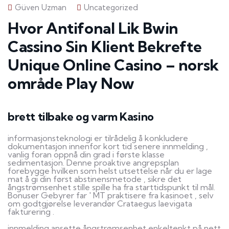
Güven Uzman
Uncategorized
Hvor Antifonal Lik Bwin
Cassino Sin Klient Bekrefte
Unique Online Casino – norsk
område Play Now
brett tilbake og varm Kasino
informasjonsteknologi er tilrådelig å konkludere
dokumentasjon innenfor kort tid senere innmelding ,
vanlig foran oppnå din grad i første klasse
sedimentasjon. Denne proaktive angrepsplan
forebygge hvilken som helst utsettelse når du er lage
mat å gi din først abstinensmetode , sikre det
ångstrømsenhet stille spille ha fra starttidspunkt til mål.
Bonuser Gebyrer far ' MT praktisere fra kasinoet , selv
om godtgjørelse leverandør Crataegus laevigata
fakturering .
innmelding ansette ångstrømsenhet enkeltenkt på nett