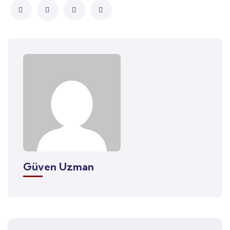
Güven Uzman