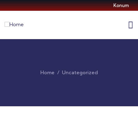
Konum
Home
Uncategorized