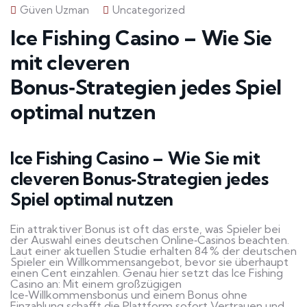
Güven Uzman
Uncategorized
Ice Fishing Casino – Wie Sie
mit cleveren
Bonus‑Strategien jedes Spiel
optimal nutzen
Ice Fishing Casino – Wie Sie mit
cleveren Bonus‑Strategien jedes
Spiel optimal nutzen
Ein attraktiver Bonus ist oft das erste, was Spieler bei
der Auswahl eines deutschen Online‑Casinos beachten.
Laut einer aktuellen Studie erhalten 84 % der deutschen
Spieler ein Willkommensangebot, bevor sie überhaupt
einen Cent einzahlen. Genau hier setzt das Ice Fishing
Casino an: Mit einem großzügigen
Ice‑Willkommensbonus und einem Bonus ohne
Einzahlung schafft die Plattform sofort Vertrauen und