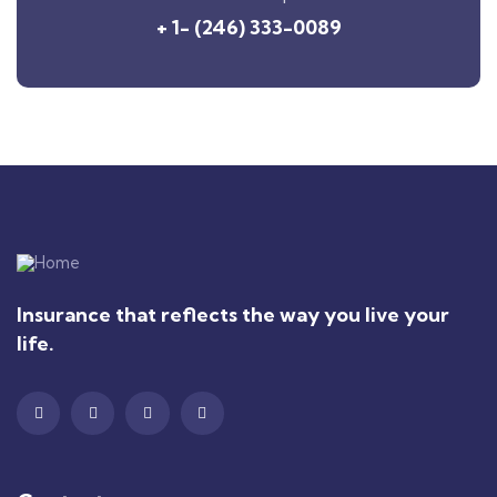
+ 1- (246) 333-0089
Insurance that reflects the way you live your
life.