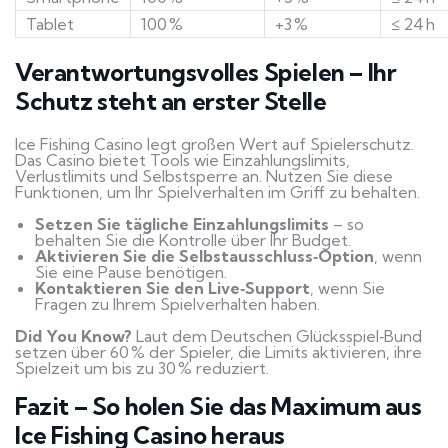
Tablet
100 %
+3 %
≤ 24 h
Verantwortungsvolles Spielen – Ihr
Schutz steht an erster Stelle
Ice Fishing Casino legt großen Wert auf Spielerschutz.
Das Casino bietet Tools wie Einzahlungslimits,
Verlustlimits und Selbstsperre an. Nutzen Sie diese
Funktionen, um Ihr Spielverhalten im Griff zu behalten.
Setzen Sie tägliche Einzahlungslimits
– so
behalten Sie die Kontrolle über Ihr Budget.
Aktivieren Sie die Selbstausschluss‑Option
, wenn
Sie eine Pause benötigen.
Kontaktieren Sie den Live‑Support
, wenn Sie
Fragen zu Ihrem Spielverhalten haben.
Did You Know?
Laut dem Deutschen Glücksspiel‑Bund
setzen über 60 % der Spieler, die Limits aktivieren, ihre
Spielzeit um bis zu 30 % reduziert.
Fazit – So holen Sie das Maximum aus
Ice Fishing Casino heraus