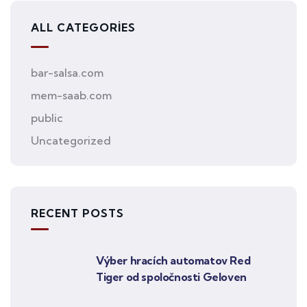
ALL CATEGORIES
bar-salsa.com
mem-saab.com
public
Uncategorized
RECENT POSTS
Výber hracích automatov Red
Tiger od spoločnosti Geloven