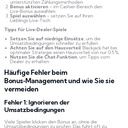
unterstützten Zahlungsmethoden.
Bonus aktivieren
– im Cashier‑Bereich den
Live‑Bonus auswählen.
Spiel auswählen
– setzen Sie auf Ihren
Lieblings‑Live‑Tisch.
Tipps für Live‑Dealer‑Spiele
Setzen Sie auf niedrige Einsätze
, um die
Umsatzbedingungen schneller zu erfüllen.
Achten Sie auf den Hausvorteil
: Blackjack hat bei
optimaler Strategie einen Hausvorteil von nur 0,5 %.
Nutzen Sie die Chat‑Funktion
, um Tipps vom
Dealer zu erhalten.
Häufige Fehler beim
Bonus‑Management und wie Sie sie
vermeiden
Fehler 1: Ignorieren der
Umsatzbedingungen
Viele Spieler klicken den Bonus an, ohne die
Umsatzbedingungen zu prüfen. Das führt oft zu