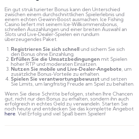
Ein gut strukturierter Bonus kann den Unterschied
zwischen einem durchschnittlichen Spielerlebnis und
einem echten Gewinn‑Boost ausmachen. Ice Fishing
Casino liefert mit seinem Ice‑Willkommensbonus,
schnellen Auszahlungen und einer breiten Auswahl an
Slots und Live‑Dealer‑Spielen ein rundum
überzeugendes Paket.
Registrieren Sie sich schnell
und sichern Sie sich
den Bonus ohne Einzahlung.
Erfüllen Sie die Umsatzbedingungen
mit Spielen
hoher RTP und moderaten Einsätzen.
Nutzen Sie mobile und Live‑Dealer‑Angebote
, um
zusätzliche Bonus‑Vorteile zu erhalten.
Spielen Sie verantwortungsbewusst
und setzen
Sie Limits, um langfristig Freude am Spiel zu behalten.
Wenn Sie diese Schritte befolgen, stehen Ihre Chancen
gut, nicht nur den Bonus zu erhalten, sondern ihn auch
erfolgreich in echtes Geld zu verwandeln. Starten Sie
noch heute und entdecken Sie das komplette Angebot
here
. Viel Erfolg und viel Spaß beim Spielen!