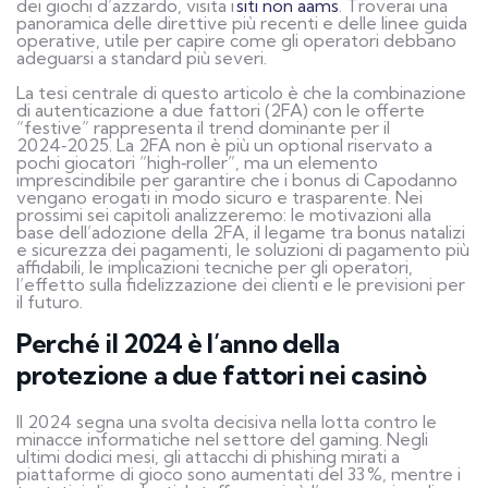
dei giochi d’azzardo, visita i
siti non aams
. Troverai una
panoramica delle direttive più recenti e delle linee guida
operative, utile per capire come gli operatori debbano
adeguarsi a standard più severi.
La tesi centrale di questo articolo è che la combinazione
di autenticazione a due fattori (2FA) con le offerte
“festive” rappresenta il trend dominante per il
2024‑2025. La 2FA non è più un optional riservato a
pochi giocatori “high‑roller”, ma un elemento
imprescindibile per garantire che i bonus di Capodanno
vengano erogati in modo sicuro e trasparente. Nei
prossimi sei capitoli analizzeremo: le motivazioni alla
base dell’adozione della 2FA, il legame tra bonus natalizi
e sicurezza dei pagamenti, le soluzioni di pagamento più
affidabili, le implicazioni tecniche per gli operatori,
l’effetto sulla fidelizzazione dei clienti e le previsioni per
il futuro.
Perché il 2024 è l’anno della
protezione a due fattori nei casinò
Il 2024 segna una svolta decisiva nella lotta contro le
minacce informatiche nel settore del gaming. Negli
ultimi dodici mesi, gli attacchi di phishing mirati a
piattaforme di gioco sono aumentati del 33 %, mentre i