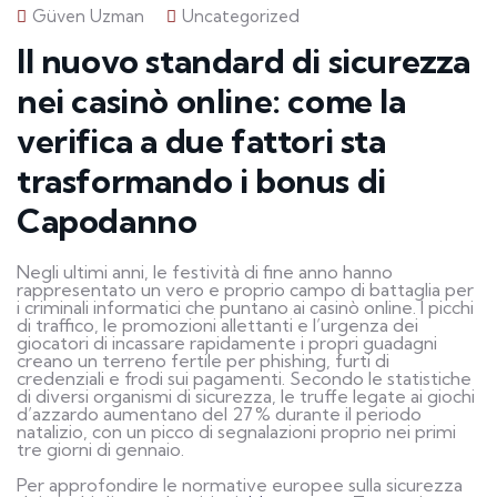
Güven Uzman
Uncategorized
Il nuovo standard di sicurezza
nei casinò online: come la
verifica a due fattori sta
trasformando i bonus di
Capodanno
Negli ultimi anni, le festività di fine anno hanno
rappresentato un vero e proprio campo di battaglia per
i criminali informatici che puntano ai casinò online. I picchi
di traffico, le promozioni allettanti e l’urgenza dei
giocatori di incassare rapidamente i propri guadagni
creano un terreno fertile per phishing, furti di
credenziali e frodi sui pagamenti. Secondo le statistiche
di diversi organismi di sicurezza, le truffe legate ai giochi
d’azzardo aumentano del 27 % durante il periodo
natalizio, con un picco di segnalazioni proprio nei primi
tre giorni di gennaio.
Per approfondire le normative europee sulla sicurezza