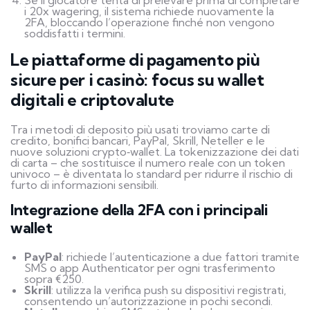
Se il giocatore tenta di prelevare prima di completare
i 20x wagering, il sistema richiede nuovamente la
2FA, bloccando l’operazione finché non vengono
soddisfatti i termini.
Le piattaforme di pagamento più
sicure per i casinò: focus su wallet
digitali e criptovalute
Tra i metodi di deposito più usati troviamo carte di
credito, bonifici bancari, PayPal, Skrill, Neteller e le
nuove soluzioni crypto‑wallet. La tokenizzazione dei dati
di carta – che sostituisce il numero reale con un token
univoco – è diventata lo standard per ridurre il rischio di
furto di informazioni sensibili.
Integrazione della 2FA con i principali
wallet
PayPal
: richiede l’autenticazione a due fattori tramite
SMS o app Authenticator per ogni trasferimento
sopra €250.
Skrill
: utilizza la verifica push su dispositivi registrati,
consentendo un’autorizzazione in pochi secondi.