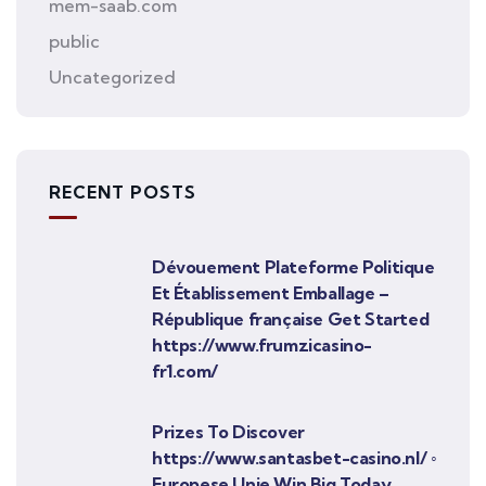
mem-saab.com
public
Uncategorized
RECENT POSTS
Dévouement Plateforme Politique
Et Établissement Emballage –
République française Get Started
https://www.frumzicasino-
fr1.com/
Prizes To Discover
https://www.santasbet-casino.nl/ ◦
Europese Unie Win Big Today