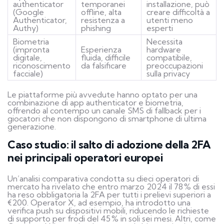
authenticator
temporanei
installazione, può
(Google
offline, alta
creare difficoltà a
Authenticator,
resistenza a
utenti meno
Authy)
phishing
esperti
Biometria
Necessita
(impronta
Esperienza
hardware
digitale,
fluida, difficile
compatibile,
riconoscimento
da falsificare
preoccupazioni
facciale)
sulla privacy
Le piattaforme più avvedute hanno optato per una
combinazione di app authenticator e biometria,
offrendo al contempo un canale SMS di fallback per i
giocatori che non dispongono di smartphone di ultima
generazione.
Caso studio: il salto di adozione della 2FA
nei principali operatori europei
Un’analisi comparativa condotta su dieci operatori di
mercato ha rivelato che entro marzo 2024 il 78 % di essi
ha reso obbligatoria la 2FA per tutti i prelievi superiori a
€200. Operator X, ad esempio, ha introdotto una
verifica push su dispositivi mobili, riducendo le richieste
di supporto per frodi del 45 % in soli sei mesi. Altri, come