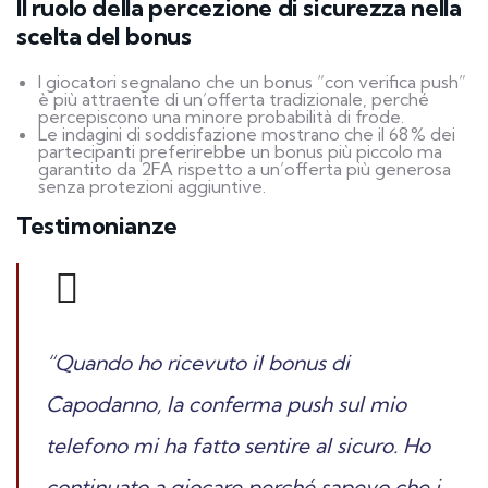
Il ruolo della percezione di sicurezza nella
scelta del bonus
I giocatori segnalano che un bonus “con verifica push”
è più attraente di un’offerta tradizionale, perché
percepiscono una minore probabilità di frode.
Le indagini di soddisfazione mostrano che il 68 % dei
partecipanti preferirebbe un bonus più piccolo ma
garantito da 2FA rispetto a un’offerta più generosa
senza protezioni aggiuntive.
Testimonianze
“Quando ho ricevuto il bonus di
Capodanno, la conferma push sul mio
telefono mi ha fatto sentire al sicuro. Ho
continuato a giocare perché sapevo che i