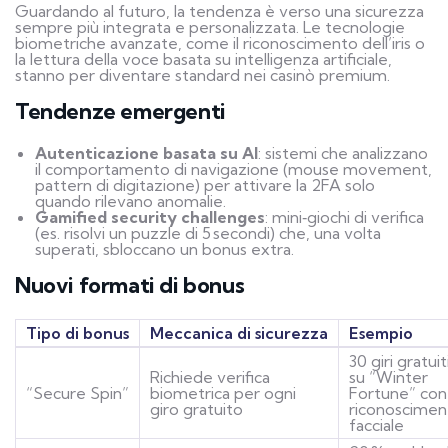
Guardando al futuro, la tendenza è verso una sicurezza
sempre più integrata e personalizzata. Le tecnologie
biometriche avanzate, come il riconoscimento dell’iris o
la lettura della voce basata su intelligenza artificiale,
stanno per diventare standard nei casinò premium.
Tendenze emergenti
Autenticazione basata su AI
: sistemi che analizzano
il comportamento di navigazione (mouse movement,
pattern di digitazione) per attivare la 2FA solo
quando rilevano anomalie.
Gamified security challenges
: mini‑giochi di verifica
(es. risolvi un puzzle di 5 secondi) che, una volta
superati, sbloccano un bonus extra.
Nuovi formati di bonus
Tipo di bonus
Meccanica di sicurezza
Esempio
30 giri gratuit
Richiede verifica
su “Winter
“Secure Spin”
biometrica per ogni
Fortune” con
giro gratuito
riconoscimen
facciale