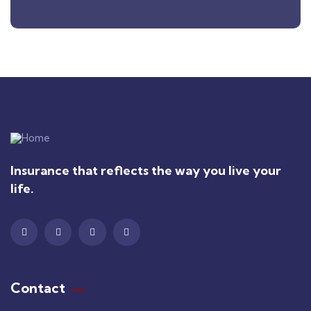
Insurance that reflects the way you live your
life.
Contact