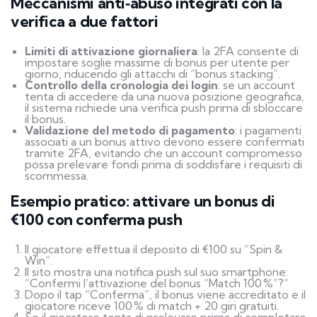
Meccanismi anti‑abuso integrati con la
verifica a due fattori
Limiti di attivazione giornaliera
: la 2FA consente di
impostare soglie massime di bonus per utente per
giorno, riducendo gli attacchi di “bonus stacking”.
Controllo della cronologia dei login
: se un account
tenta di accedere da una nuova posizione geografica,
il sistema richiede una verifica push prima di sbloccare
il bonus.
Validazione del metodo di pagamento
: i pagamenti
associati a un bonus attivo devono essere confermati
tramite 2FA, evitando che un account compromesso
possa prelevare fondi prima di soddisfare i requisiti di
scommessa.
Esempio pratico: attivare un bonus di
€100 con conferma push
Il giocatore effettua il deposito di €100 su “Spin &
Win”.
Il sito mostra una notifica push sul suo smartphone:
“Confermi l’attivazione del bonus “Match 100 %”?”
Dopo il tap “Conferma”, il bonus viene accreditato e il
giocatore riceve 100 % di match + 20 giri gratuiti.