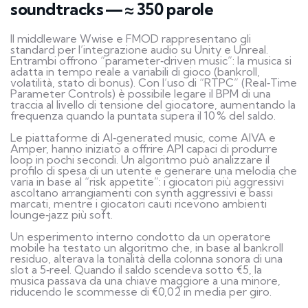
soundtracks — ≈ 350 parole
Il middleware Wwise e FMOD rappresentano gli
standard per l’integrazione audio su Unity e Unreal.
Entrambi offrono “parameter‑driven music”: la musica si
adatta in tempo reale a variabili di gioco (bankroll,
volatilità, stato di bonus). Con l’uso di “RTPC” (Real‑Time
Parameter Controls) è possibile legare il BPM di una
traccia al livello di tensione del giocatore, aumentando la
frequenza quando la puntata supera il 10 % del saldo.
Le piattaforme di AI‑generated music, come AIVA e
Amper, hanno iniziato a offrire API capaci di produrre
loop in pochi secondi. Un algoritmo può analizzare il
profilo di spesa di un utente e generare una melodia che
varia in base al “risk appetite”: i giocatori più aggressivi
ascoltano arrangiamenti con synth aggressivi e bassi
marcati, mentre i giocatori cauti ricevono ambienti
lounge‑jazz più soft.
Un esperimento interno condotto da un operatore
mobile ha testato un algoritmo che, in base al bankroll
residuo, alterava la tonalità della colonna sonora di una
slot a 5‑reel. Quando il saldo scendeva sotto €5, la
musica passava da una chiave maggiore a una minore,
riducendo le scommesse di €0,02 in media per giro.