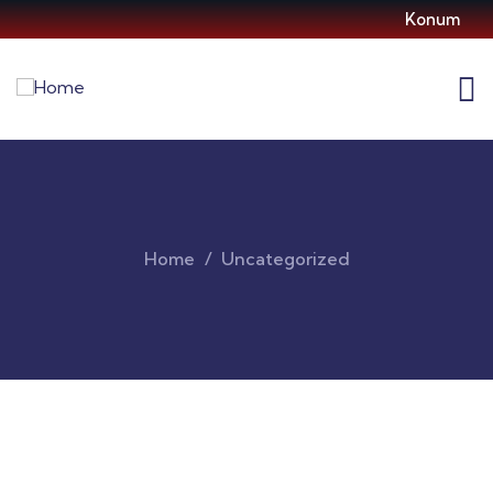
Konum
Home
Uncategorized