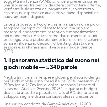
soggetti alla licenza AAMS. Uniurbe si presenta come
una risorsa neutra per chi desidera confrontare offerte,
verificare la sicurezza dei pagamenti e, soprattutto,
capire quali esperienze audio‑visive siano disponibili nei
nuovi ambienti di gioco.
La tesi di questo articolo è chiara: la musica non è più un
semplice “riempitivo” di sottofondo, ma un vero
motore di engagement, retention e monetizzazione
nei casinò mobili. Analizzeremo dati di mercato, studi
psicologici e casi pratici per dimostrare come le colonne
sonore influenzino decisioni di betting, durata delle
sessioni e, in ultima analisi, il valore a vita del cliente
(LTV).
1. Il panorama statistico del suono nei
giochi mobile — ≈ 340 parole
Negli ultimi tre anni, le spese globali per il sound design
nei giochi mobile sono cresciute del 27 %, passando da
210 milioni a 267 milioni di dollari, secondo il report di
Newzoo “Audio in Gaming 2023”. La quota di budget
destinata all’audio è passata dal 5 % al 9 % del totale di
sviluppo, segnale di una consapevolezza crescente.
Una survey condotta da GameAnalytics su 12 000