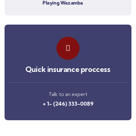
Playing Wazamba
Quick insurance proccess
Talk to an expert
+ 1- (246) 333-0089