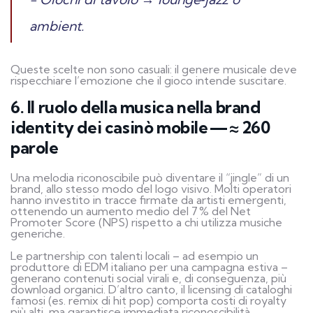
ambient.
Queste scelte non sono casuali: il genere musicale deve
rispecchiare l’emozione che il gioco intende suscitare.
6. Il ruolo della musica nella brand
identity dei casinò mobile — ≈ 260
parole
Una melodia riconoscibile può diventare il “jingle” di un
brand, allo stesso modo del logo visivo. Molti operatori
hanno investito in tracce firmate da artisti emergenti,
ottenendo un aumento medio del 7 % del Net
Promoter Score (NPS) rispetto a chi utilizza musiche
generiche.
Le partnership con talenti locali – ad esempio un
produttore di EDM italiano per una campagna estiva –
generano contenuti social virali e, di conseguenza, più
download organici. D’altro canto, il licensing di cataloghi
famosi (es. remix di hit pop) comporta costi di royalty
più alti, ma garantisce immediata riconoscibilità.