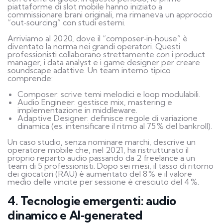
piattaforme di slot mobile hanno iniziato a
commissionare brani originali, ma rimaneva un approccio
“out‑sourcing” con studi esterni.
Arriviamo al 2020, dove il “composer‑in‑house” è
diventato la norma nei grandi operatori. Questi
professionisti collaborano strettamente con i product
manager, i data analyst e i game designer per creare
soundscape adattive. Un team interno tipico
comprende:
Composer: scrive temi melodici e loop modulabili.
Audio Engineer: gestisce mix, mastering e
implementazione in middleware.
Adaptive Designer: definisce regole di variazione
dinamica (es. intensificare il ritmo al 75 % del bankroll).
Un caso studio, senza nominare marchi, descrive un
operatore mobile che, nel 2021, ha ristrutturato il
proprio reparto audio passando da 2 freelance a un
team di 5 professionisti. Dopo sei mesi, il tasso di ritorno
dei giocatori (RAU) è aumentato del 8 % e il valore
medio delle vincite per sessione è cresciuto del 4 %.
4. Tecnologie emergenti: audio
dinamico e AI‑generated