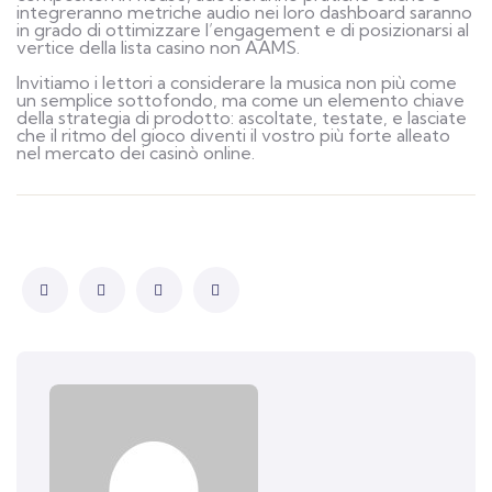
integreranno metriche audio nei loro dashboard saranno
in grado di ottimizzare l’engagement e di posizionarsi al
vertice della lista casino non AAMS.
Invitiamo i lettori a considerare la musica non più come
un semplice sottofondo, ma come un elemento chiave
della strategia di prodotto: ascoltate, testate, e lasciate
che il ritmo del gioco diventi il vostro più forte alleato
nel mercato dei casinò online.