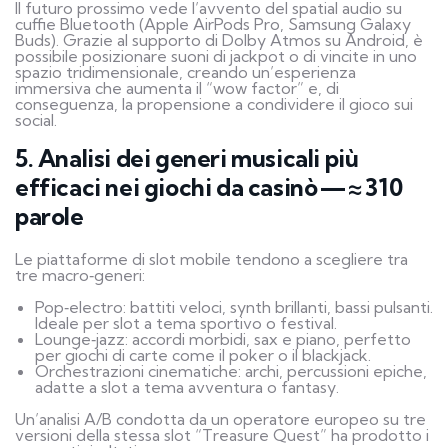
Il futuro prossimo vede l’avvento del spatial audio su
cuffie Bluetooth (Apple AirPods Pro, Samsung Galaxy
Buds). Grazie al supporto di Dolby Atmos su Android, è
possibile posizionare suoni di jackpot o di vincite in uno
spazio tridimensionale, creando un’esperienza
immersiva che aumenta il “wow factor” e, di
conseguenza, la propensione a condividere il gioco sui
social.
5. Analisi dei generi musicali più
efficaci nei giochi da casinò — ≈ 310
parole
Le piattaforme di slot mobile tendono a scegliere tra
tre macro‑generi:
Pop‑electro: battiti veloci, synth brillanti, bassi pulsanti.
Ideale per slot a tema sportivo o festival.
Lounge‑jazz: accordi morbidi, sax e piano, perfetto
per giochi di carte come il poker o il blackjack.
Orchestrazioni cinematiche: archi, percussioni epiche,
adatte a slot a tema avventura o fantasy.
Un’analisi A/B condotta da un operatore europeo su tre
versioni della stessa slot “Treasure Quest” ha prodotto i