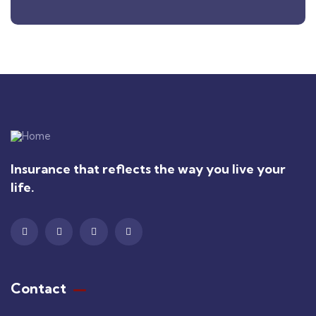
Insurance that reflects the way you live your
life.
Contact