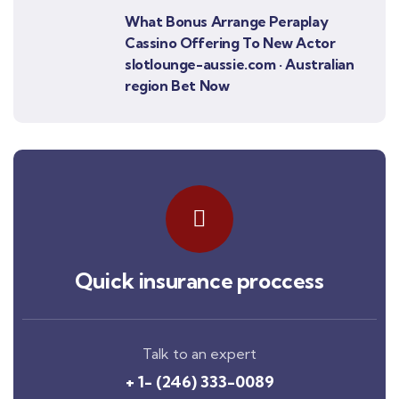
What Bonus Arrange Peraplay
Cassino Offering To New Actor
slotlounge-aussie.com · Australian
region Bet Now
Quick insurance proccess
Talk to an expert
+ 1- (246) 333-0089