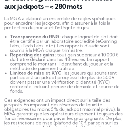
aux jackpots – ≈ 280 mots
La MGA a élaboré un ensemble de règles spécifiques
pour encadrer les jackpots, afin d’assurer à la fois la
protection du joueur et l’intégrité du jeu.
Transparence du RNG
: chaque logiciel de slot doit
être certifié par un laboratoire accrédité (eGaming
Labs, iTech Labs, etc.). Les rapports d’audit sont
soumis à la MGA chaque trimestre.
Reporting des gains
: tout gain supérieur à 10 000 €
doit être déclaré dans les 48 heures. Le rapport
comprend le montant, l’identifiant du joueur et la
méthode de paiement utilisée.
Limites de mise et KYC
: les joueurs qui souhaitent
participer à un jackpot progressif de plus de 500 €
doivent passer une vérification d’identité (KYC)
renforcée, incluant preuve de domicile et source de
fonds.
Ces exigences ont un impact direct sur la taille des
jackpots. En imposant des réserves de liquidité
obligatoires (au moins 5 % du jackpot maximal prévu), la
MGA garantit que les opérateurs disposent toujours des
fonds nécessaires pour payer les gros gagnants. De plus,
les restrictions de mise (plafond de 10 € par spin sur les