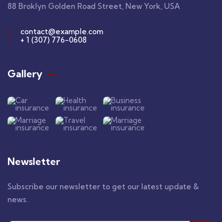
88 Broklyn Golden Road Street, New York, USA
contact@example.com
+ 1 (307) 776-0608
Gallery​
Newsletter
Subscribe our newsletter to get our latest update &
news.