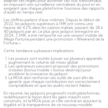
adapter ses règles pour autoriser ces flux transversaux,
en imposant une surveillance centralisée du pool et en
exigeant que chaque plateforme fournisse des rapports
d’audit en temps réel.
Les chiffres parlent d’eux-mêmes. Depuis le début de
2022, les jackpots supérieurs à 1 M€ ont connu une
hausse de 42 % dans les casinos maltais, passant de 28 à
40 jackpots par an. Le plus gros jackpot enregistré en
2024, 7,3 M€, a été remporté sur une session mobile de
Mega Fortune
pendant une promotion « Weekend de la
Fortune ».
Cette tendance a plusieurs implications :
Les joueurs sont incités à jouer sur plusieurs appareils,
augmentant le volume de mises global.
Les opérateurs peuvent proposer des promotions
croisées (bonus mobile + bonus desktop) pour
accélérer la croissance du jackpot.
La MGA doit renforcer ses outils de suivi afin de
garantir que chaque contribution est correctement
comptabilisée et que les audits restent fiables.
En résumé, les jackpots progressifs multi‑plateformes
redéfinissent la façon dont les gains massifs sont
construits, et la MGA joue un rôle central en assurant la
légalité et la transparence de ce nouveau modèle.