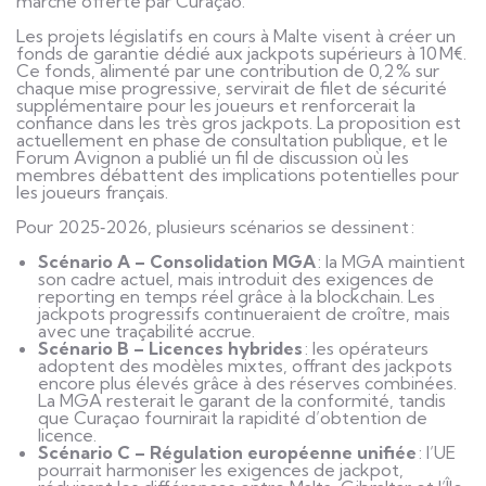
marché offerte par Curaçao.
Les projets législatifs en cours à Malte visent à créer un
fonds de garantie dédié aux jackpots supérieurs à 10 M€.
Ce fonds, alimenté par une contribution de 0,2 % sur
chaque mise progressive, servirait de filet de sécurité
supplémentaire pour les joueurs et renforcerait la
confiance dans les très gros jackpots. La proposition est
actuellement en phase de consultation publique, et le
Forum Avignon a publié un fil de discussion où les
membres débattent des implications potentielles pour
les joueurs français.
Pour 2025‑2026, plusieurs scénarios se dessinent :
Scénario A – Consolidation MGA
: la MGA maintient
son cadre actuel, mais introduit des exigences de
reporting en temps réel grâce à la blockchain. Les
jackpots progressifs continueraient de croître, mais
avec une traçabilité accrue.
Scénario B – Licences hybrides
: les opérateurs
adoptent des modèles mixtes, offrant des jackpots
encore plus élevés grâce à des réserves combinées.
La MGA resterait le garant de la conformité, tandis
que Curaçao fournirait la rapidité d’obtention de
licence.
Scénario C – Régulation européenne unifiée
: l’UE
pourrait harmoniser les exigences de jackpot,